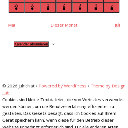
Veranstaltungen
Veranstaltungen
Veranstal
has
has
has
has
29
30
1
2
3
4
5
featured
featured
featured
featured
Veranstaltungen
Veranstaltungen
Veranstaltungen
Veranstal
Mai
Dieser Monat
Juli
Kalender abonnieren
© 2026 julrich.at
/
Powered by WordPress
/
Theme by Design
Lab
Cookies sind kleine Textdateien, die von Websites verwendet
werden können, um die Benutzererfahrung effizienter zu
gestalten. Das Gesetz besagt, dass ich Cookies auf Ihrem
Gerät speichern kann, wenn diese für den Betrieb dieser
Website unbedingt erforderlich sind. Für alle anderen Arten