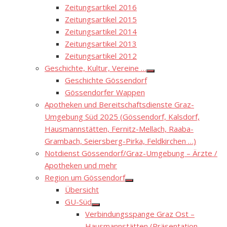
Zeitungsartikel 2016
Zeitungsartikel 2015
Zeitungsartikel 2014
Zeitungsartikel 2013
Zeitungsartikel 2012
Geschichte, Kultur, Vereine …
Show
Geschichte Gössendorf
sub
menu
Gössendorfer Wappen
Apotheken und Bereitschaftsdienste Graz-
Umgebung Süd 2025 (Gössendorf, Kalsdorf,
Hausmannstätten, Fernitz-Mellach, Raaba-
Grambach, Seiersberg-Pirka, Feldkirchen …)
Notdienst Gössendorf/Graz-Umgebung – Ärzte /
Apotheken und mehr
Region um Gössendorf
Show
Übersicht
sub
menu
GU-Süd
Show
Verbindungsspange Graz Ost –
sub
menu
Hausmannstätten (Präsentation