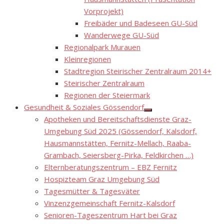
Vorprojekt)
Freibäder und Badeseen GU-Süd
Wanderwege GU-Süd
Regionalpark Murauen
Kleinregionen
Stadtregion Steirischer Zentralraum 2014+
Steirischer Zentralraum
Regionen der Steiermark
Gesundheit & Soziales Gössendorf
Show
Apotheken und Bereitschaftsdienste Graz-
sub
menu
Umgebung Süd 2025 (Gössendorf, Kalsdorf,
Hausmannstätten, Fernitz-Mellach, Raaba-
Grambach, Seiersberg-Pirka, Feldkirchen …)
Elternberatungszentrum – EBZ Fernitz
Hospizteam Graz Umgebung Süd
Tagesmütter & Tagesväter
Vinzenzgemeinschaft Fernitz-Kalsdorf
Senioren-Tageszentrum Hart bei Graz