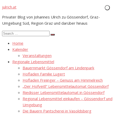
Skip
julrich.at
to
Privater Blog von Johannes Ulrich zu Gössendorf, Graz-
content
Umgebung Süd, Region Graz und darüber hinaus
Search
Search
for:
Home
Kalender
Veranstaltungen
Regionale Lebensmittel
Bauernmarkt Gössendorf am Lindenpark
Hofladen Familie Lugert
Hofladen Freiinger – Genuss am Himmelreich
„Der Hofveitl“ Lebensmittelautomat Gössendorf
Riedisser Lebensmittelautomat in Gössendorf
Regional Lebensmittel einkaufen – Gössendorf und
Umgebung
Die Bauern Pantscherei in Vasoldsberg