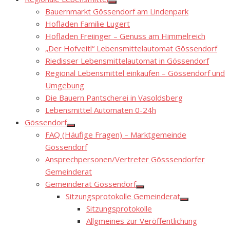
Show
Bauernmarkt Gössendorf am Lindenpark
sub
menu
Hofladen Familie Lugert
Hofladen Freiinger – Genuss am Himmelreich
„Der Hofveitl“ Lebensmittelautomat Gössendorf
Riedisser Lebensmittelautomat in Gössendorf
Regional Lebensmittel einkaufen – Gössendorf und
Umgebung
Die Bauern Pantscherei in Vasoldsberg
Lebensmittel Automaten 0-24h
Gössendorf
Show
FAQ (Häufige Fragen) – Marktgemeinde
sub
menu
Gössendorf
Ansprechpersonen/Vertreter Gösssendorfer
Gemeinderat
Gemeinderat Gössendorf
Show
Sitzungsprotokolle Gemeinderat
sub
Show
menu
Sitzungsprotokolle
sub
menu
Allgmeines zur Veröffentlichung