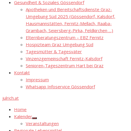
Gesundheit & Soziales Gössendorf
Apotheken und Bereitschaftsdienste Graz-
Umgebung Süd 2025 (Gössendorf, Kalsdorf,
Hausmannstätten, Fernitz-Mellach, Raaba-
Grambach, Seiersberg-Pirka, Feldkirchen …)
Elternberatungszentrum – EBZ Fernitz
Hospizteam Graz Umgebung Süd
Tagesmütter & Tagesväter
Vinzenzgemeinschaft Fernitz-Kalsdorf
Senioren-Tageszentrum Hart bei Graz
Kontakt
Impressum
Whatsapp Infoservice Gössendorf
julrich.at
Home
Kalender
Show
Veranstaltungen
sub
menu
Regionale Lebensmittel