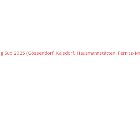
 Süd 2025 (Gössendorf, Kalsdorf, Hausmannstätten, Fernitz-Mel