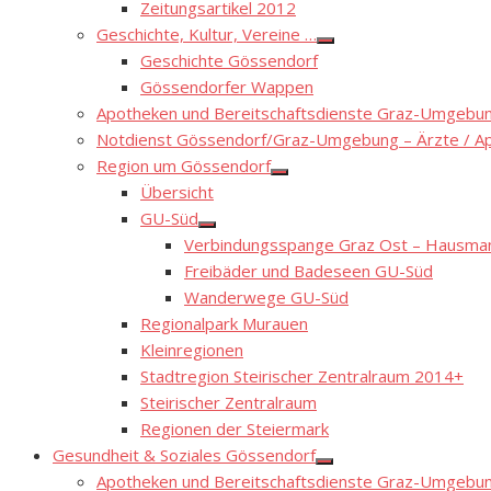
Zeitungsartikel 2012
Geschichte, Kultur, Vereine …
Show
Geschichte Gössendorf
sub
menu
Gössendorfer Wappen
Apotheken und Bereitschaftsdienste Graz-Umgebung
Notdienst Gössendorf/Graz-Umgebung – Ärzte / A
Region um Gössendorf
Show
Übersicht
sub
menu
GU-Süd
Show
Verbindungsspange Graz Ost – Hausmann
sub
menu
Freibäder und Badeseen GU-Süd
Wanderwege GU-Süd
Regionalpark Murauen
Kleinregionen
Stadtregion Steirischer Zentralraum 2014+
Steirischer Zentralraum
Regionen der Steiermark
Gesundheit & Soziales Gössendorf
Show
Apotheken und Bereitschaftsdienste Graz-Umgebung
sub