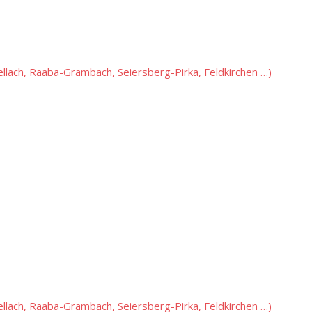
lach, Raaba-Grambach, Seiersberg-Pirka, Feldkirchen …)
lach, Raaba-Grambach, Seiersberg-Pirka, Feldkirchen …)