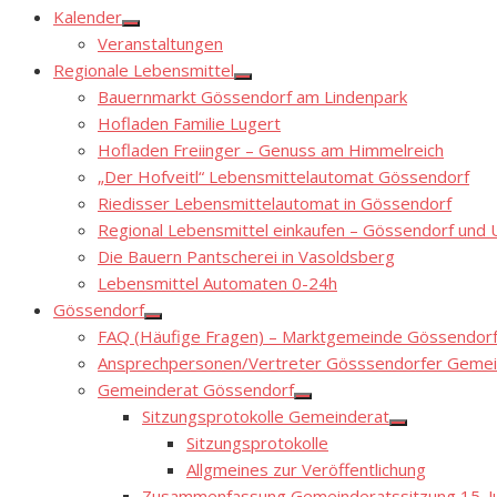
Kalender
Show
Veranstaltungen
sub
menu
Regionale Lebensmittel
Show
Bauernmarkt Gössendorf am Lindenpark
sub
menu
Hofladen Familie Lugert
Hofladen Freiinger – Genuss am Himmelreich
„Der Hofveitl“ Lebensmittelautomat Gössendorf
Riedisser Lebensmittelautomat in Gössendorf
Regional Lebensmittel einkaufen – Gössendorf un
Die Bauern Pantscherei in Vasoldsberg
Lebensmittel Automaten 0-24h
Gössendorf
Show
FAQ (Häufige Fragen) – Marktgemeinde Gössendor
sub
menu
Ansprechpersonen/Vertreter Gösssendorfer Gemei
Gemeinderat Gössendorf
Show
Sitzungsprotokolle Gemeinderat
sub
Show
menu
Sitzungsprotokolle
sub
menu
Allgmeines zur Veröffentlichung
Zusammenfassung Gemeinderatssitzung 15. Ju