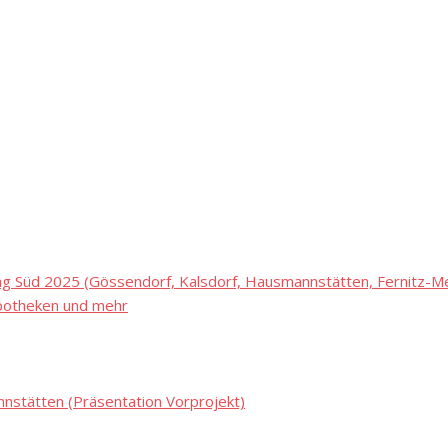
 Süd 2025 (Gössendorf, Kalsdorf, Hausmannstätten, Fernitz-Mel
potheken und mehr
stätten (Präsentation Vorprojekt)