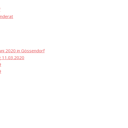
f
nderat
ni 2020 in Gössendorf
 11.03.2020
9
9