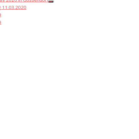
Show
 11.03.2020
sub
menu
9
9