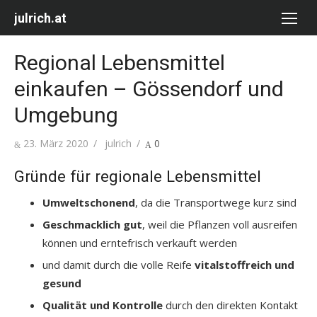
Skip
julrich.at
to
content
Regional Lebensmittel
einkaufen – Gössendorf und
Umgebung
Posted
Author
23. März 2020
julrich
0
on
Gründe für regionale Lebensmittel
Umweltschonend
, da die Transportwege kurz sind
Geschmacklich gut
, weil die Pflanzen voll ausreifen
können und erntefrisch verkauft werden
und damit durch die volle Reife
vitalstoffreich und
gesund
Qualität und Kontrolle
durch den direkten Kontakt