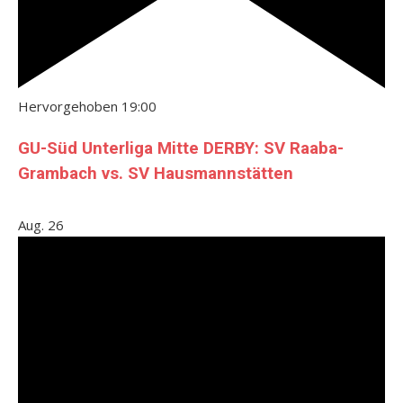
Hervorgehoben
19:00
GU-Süd Unterliga Mitte DERBY: SV Raaba-
Grambach vs. SV Hausmannstätten
Aug.
26