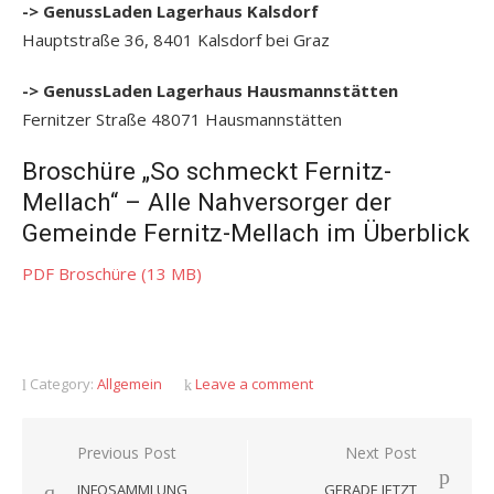
-> GenussLaden Lagerhaus Kalsdorf
Hauptstraße 36, 8401 Kalsdorf bei Graz
-> GenussLaden Lagerhaus Hausmannstätten
Fernitzer Straße
4
8071
Hausmannstätten
Broschüre „So schmeckt Fernitz-
Mellach“ – Alle Nahversorger der
Gemeinde Fernitz-Mellach im Überblick
PDF Broschüre (13 MB)
Category:
Allgemein
Leave a comment
Beitragsnavigation
Previous Post
Next Post
INFOSAMMLUNG
GERADE JETZT