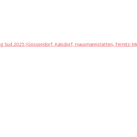
 Süd 2025 (Gössendorf, Kalsdorf, Hausmannstätten, Fernitz-Mel