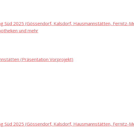
 Süd 2025 (Gössendorf, Kalsdorf, Hausmannstätten, Fernitz-Mel
potheken und mehr
stätten (Präsentation Vorprojekt)
 Süd 2025 (Gössendorf, Kalsdorf, Hausmannstätten, Fernitz-Mel