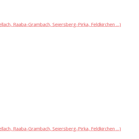
lach, Raaba-Grambach, Seiersberg-Pirka, Feldkirchen …)
lach, Raaba-Grambach, Seiersberg-Pirka, Feldkirchen …)