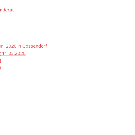
f
nderat
ni 2020 in Gössendorf
 11.03.2020
9
9