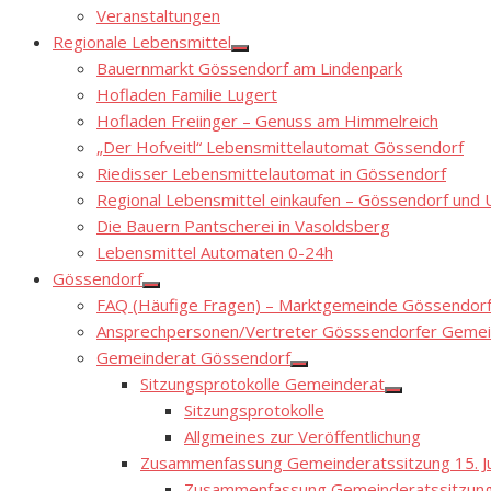
Show
Veranstaltungen
sub
menu
Regionale Lebensmittel
Show
Bauernmarkt Gössendorf am Lindenpark
sub
menu
Hofladen Familie Lugert
Hofladen Freiinger – Genuss am Himmelreich
„Der Hofveitl“ Lebensmittelautomat Gössendorf
Riedisser Lebensmittelautomat in Gössendorf
Regional Lebensmittel einkaufen – Gössendorf un
Die Bauern Pantscherei in Vasoldsberg
Lebensmittel Automaten 0-24h
Gössendorf
Show
FAQ (Häufige Fragen) – Marktgemeinde Gössendor
sub
menu
Ansprechpersonen/Vertreter Gösssendorfer Gemei
Gemeinderat Gössendorf
Show
Sitzungsprotokolle Gemeinderat
sub
Show
menu
Sitzungsprotokolle
sub
menu
Allgmeines zur Veröffentlichung
Zusammenfassung Gemeinderatssitzung 15. Ju
Zusammenfassung Gemeinderatssitzung