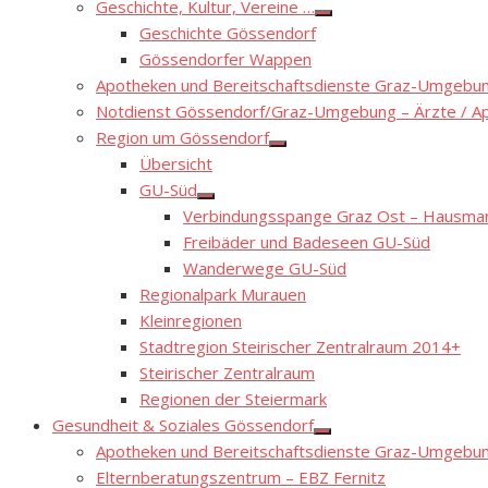
Geschichte, Kultur, Vereine …
Show
Geschichte Gössendorf
sub
menu
Gössendorfer Wappen
Apotheken und Bereitschaftsdienste Graz-Umgebung
Notdienst Gössendorf/Graz-Umgebung – Ärzte / A
Region um Gössendorf
Show
Übersicht
sub
menu
GU-Süd
Show
Verbindungsspange Graz Ost – Hausmann
sub
menu
Freibäder und Badeseen GU-Süd
Wanderwege GU-Süd
Regionalpark Murauen
Kleinregionen
Stadtregion Steirischer Zentralraum 2014+
Steirischer Zentralraum
Regionen der Steiermark
Gesundheit & Soziales Gössendorf
Show
Apotheken und Bereitschaftsdienste Graz-Umgebung
sub
menu
Elternberatungszentrum – EBZ Fernitz