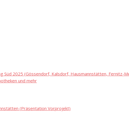
 Süd 2025 (Gössendorf, Kalsdorf, Hausmannstätten, Fernitz-Mel
potheken und mehr
stätten (Präsentation Vorprojekt)