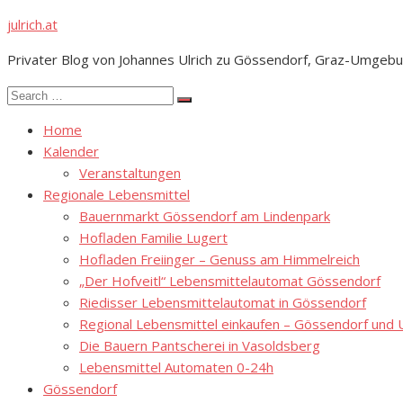
Skip
julrich.at
to
Privater Blog von Johannes Ulrich zu Gössendorf, Graz-Umgebu
content
Search
Search
for:
Home
Kalender
Veranstaltungen
Regionale Lebensmittel
Bauernmarkt Gössendorf am Lindenpark
Hofladen Familie Lugert
Hofladen Freiinger – Genuss am Himmelreich
„Der Hofveitl“ Lebensmittelautomat Gössendorf
Riedisser Lebensmittelautomat in Gössendorf
Regional Lebensmittel einkaufen – Gössendorf un
Die Bauern Pantscherei in Vasoldsberg
Lebensmittel Automaten 0-24h
Gössendorf