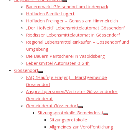
Show
Bauernmarkt Gössendorf am Lindenpark
sub
menu
Hofladen Familie Lugert
Hofladen Freiinger – Genuss am Himmelreich
„Der Hofveitl“ Lebensmittelautomat Gössendorf
Riedisser Lebensmittelautomat in Gössendorf
Regional Lebensmittel einkaufen – Gössendorf und
Umgebung
Die Bauern Pantscherei in Vasoldsberg
Lebensmittel Automaten 0-24h
Gössendorf
Show
FAQ (Häufige Fragen) – Marktgemeinde
sub
menu
Gössendorf
Ansprechpersonen/Vertreter Gösssendorfer
Gemeinderat
Gemeinderat Gössendorf
Show
Sitzungsprotokolle Gemeinderat
sub
Show
menu
Sitzungsprotokolle
sub
menu
Allgmeines zur Veröffentlichung