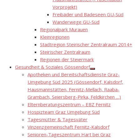
Vorprojekt)
Freibäder und Badeseen GU-Süd
Wanderwege GU-Süd
Regionalpark Murauen
Kleinregionen
Stadtregion Steirischer Zentralraum 2014+
Steirischer Zentralraum
Regionen der Steiermark
Gesundheit & Soziales Gössendorf
Show
Apotheken und Bereitschaftsdienste Graz-
sub
menu
Umgebung Süd 2025 (Gössendorf, Kalsdorf,
Hausmannstätten, Fernitz-Mellach, Raaba-
Grambach, Seiersberg-Pirka, Feldkirchen …)
Elternberatungszentrum – EBZ Fernitz
Hospizteam Graz Umgebung Süd
Tagesmütter & Tagesväter
Vinzenzgemeinschaft Fernitz-Kalsdorf
Senioren-Tageszentrum Hart bei Graz