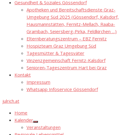
Gesundheit & Soziales Gössendorf
Apotheken und Bereitschaftsdienste Graz-
Umgebung Süd 2025 (Gössendorf, Kalsdorf,
Hausmannstätten, Fernitz-Mellach, Raaba-
Grambach, Seiersberg-Pirka, Feldkirchen …)
Elternberatungszentrum – EBZ Fernitz
Hospizteam Graz Umgebung Süd
Tagesmütter & Tagesväter
Vinzenzgemeinschaft Fernitz-Kalsdorf
Senioren-Tageszentrum Hart bei Graz
Kontakt
Impressum
Whatsapp Infoservice Gössendorf
julrich.at
Home
Kalender
Show
Veranstaltungen
sub
menu
Regionale Lebensmittel