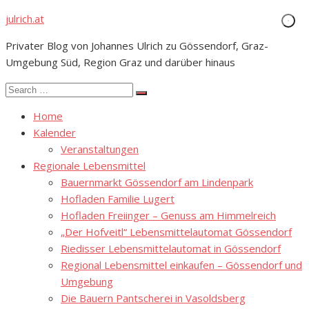
Skip
julrich.at
to
Privater Blog von Johannes Ulrich zu Gössendorf, Graz-
content
Umgebung Süd, Region Graz und darüber hinaus
Search
Search
for:
Home
Kalender
Veranstaltungen
Regionale Lebensmittel
Bauernmarkt Gössendorf am Lindenpark
Hofladen Familie Lugert
Hofladen Freiinger – Genuss am Himmelreich
„Der Hofveitl“ Lebensmittelautomat Gössendorf
Riedisser Lebensmittelautomat in Gössendorf
Regional Lebensmittel einkaufen – Gössendorf und
Umgebung
Die Bauern Pantscherei in Vasoldsberg