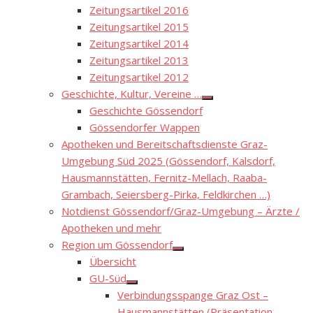
Zeitungsartikel 2016
Zeitungsartikel 2015
Zeitungsartikel 2014
Zeitungsartikel 2013
Zeitungsartikel 2012
Geschichte, Kultur, Vereine …
Show
Geschichte Gössendorf
sub
menu
Gössendorfer Wappen
Apotheken und Bereitschaftsdienste Graz-
Umgebung Süd 2025 (Gössendorf, Kalsdorf,
Hausmannstätten, Fernitz-Mellach, Raaba-
Grambach, Seiersberg-Pirka, Feldkirchen …)
Notdienst Gössendorf/Graz-Umgebung – Ärzte /
Apotheken und mehr
Region um Gössendorf
Show
Übersicht
sub
menu
GU-Süd
Show
Verbindungsspange Graz Ost –
sub
menu
Hausmannstätten (Präsentation