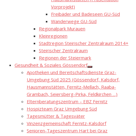
Vorprojekt)
Freibäder und Badeseen GU-Süd
Wanderwege GU-Süd
Regionalpark Murauen
Kleinregionen
Stadtregion Steirischer Zentralraum 2014+
Steirischer Zentralraum
Regionen der Steiermark
Gesundheit & Soziales Gössendorf
Show
Apotheken und Bereitschaftsdienste Graz-
sub
menu
Umgebung Süd 2025 (Gössendorf, Kalsdorf,
Hausmannstätten, Fernitz-Mellach, Raaba-
Grambach, Seiersberg-Pirka, Feldkirchen …)
Elternberatungszentrum – EBZ Fernitz
Hospizteam Graz Umgebung Süd
Tagesmütter & Tagesväter
Vinzenzgemeinschaft Fernitz-Kalsdorf
Senioren-Tageszentrum Hart bei Graz