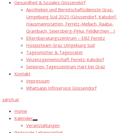
Gesundheit & Soziales Gössendorf
Apotheken und Bereitschaftsdienste Graz-
Umgebung Süd 2025 (Gössendorf, Kalsdorf,
Hausmannstätten, Fernitz-Mellach, Raaba-
Grambach, Seiersberg-Pirka, Feldkirchen …)
Elternberatungszentrum – EBZ Fernitz
Hospizteam Graz Umgebung Süd
Tagesmütter & Tagesväter
Vinzenzgemeinschaft Fernitz-Kalsdorf
Senioren-Tageszentrum Hart bei Graz
Kontakt
Impressum
Whatsapp Infoservice Gössendorf
julrich.at
Home
Kalender
Show
Veranstaltungen
sub
menu
Regionale Lebensmittel