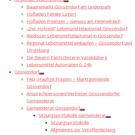
Show
Bauernmarkt Gössendorf am Lindenpark
sub
menu
Hofladen Familie Lugert
Hofladen Freiinger – Genuss am Himmelreich
„Der Hofveitl“ Lebensmittelautomat Gössendorf
Riedisser Lebensmittelautomat in Gössendorf
Regional Lebensmittel einkaufen – Gössendorf und
Umgebung
Die Bauern Pantscherei in Vasoldsberg
Lebensmittel Automaten 0-24h
Gössendorf
Show
FAQ (Häufige Fragen) – Marktgemeinde
sub
menu
Gössendorf
Ansprechpersonen/Vertreter Gösssendorfer
Gemeinderat
Gemeinderat Gössendorf
Show
Sitzungsprotokolle Gemeinderat
sub
Show
menu
Sitzungsprotokolle
sub
menu
Allgmeines zur Veröffentlichung