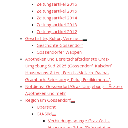
Zeitungsartikel 2016
Zeitungsartikel 2015
Zeitungsartikel 2014
Zeitungsartikel 2013
Zeitungsartikel 2012
Geschichte, Kultur, Vereine …
Show
Geschichte Gössendorf
sub
menu
Gössendorfer Wappen
Apotheken und Bereitschaftsdienste Graz-
Umgebung Süd 2025 (Gössendorf, Kalsdorf,
Hausmannstätten, Fernitz-Mellach, Raaba-
Grambach, Seiersberg-Pirka, Feldkirchen …)
Notdienst Gössendorf/Graz-Umgebung – Ärzte /
Apotheken und mehr
Region um Gössendorf
Show
Übersicht
sub
menu
GU-Süd
Show
Verbindungsspange Graz Ost –
sub
menu
Hausmannstätten (Präsentation