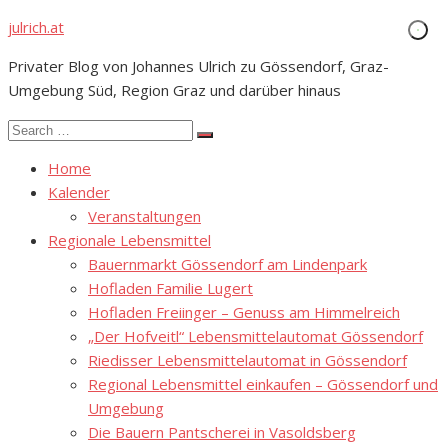
Skip
julrich.at
to
Privater Blog von Johannes Ulrich zu Gössendorf, Graz-
content
Umgebung Süd, Region Graz und darüber hinaus
Search
Search
for:
Home
Kalender
Veranstaltungen
Regionale Lebensmittel
Bauernmarkt Gössendorf am Lindenpark
Hofladen Familie Lugert
Hofladen Freiinger – Genuss am Himmelreich
„Der Hofveitl“ Lebensmittelautomat Gössendorf
Riedisser Lebensmittelautomat in Gössendorf
Regional Lebensmittel einkaufen – Gössendorf und
Umgebung
Die Bauern Pantscherei in Vasoldsberg