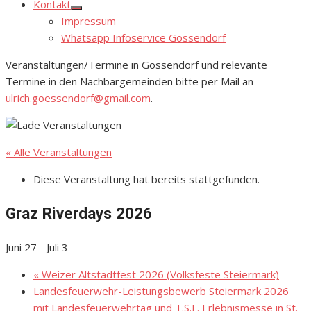
Kontakt
Show
Impressum
sub
menu
Whatsapp Infoservice Gössendorf
Veranstaltungen/Termine in Gössendorf und relevante
Termine in den Nachbargemeinden bitte per Mail an
ulrich.goessendorf@gmail.com
.
« Alle Veranstaltungen
Diese Veranstaltung hat bereits stattgefunden.
Graz Riverdays 2026
Juni 27
-
Juli 3
«
Weizer Altstadtfest 2026 (Volksfeste Steiermark)
Landesfeuerwehr-Leistungsbewerb Steiermark 2026
mit Landesfeuerwehrtag und T.S.F. Erlebnismesse in St.