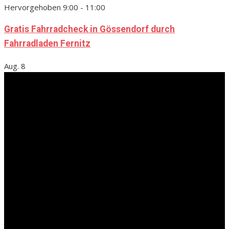
Hervorgehoben
9:00
-
11:00
Gratis Fahrradcheck in Gössendorf durch
Fahrradladen Fernitz
Aug.
8