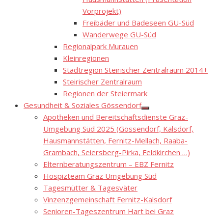
Vorprojekt)
Freibäder und Badeseen GU-Süd
Wanderwege GU-Süd
Regionalpark Murauen
Kleinregionen
Stadtregion Steirischer Zentralraum 2014+
Steirischer Zentralraum
Regionen der Steiermark
Gesundheit & Soziales Gössendorf
Show
Apotheken und Bereitschaftsdienste Graz-
sub
menu
Umgebung Süd 2025 (Gössendorf, Kalsdorf,
Hausmannstätten, Fernitz-Mellach, Raaba-
Grambach, Seiersberg-Pirka, Feldkirchen …)
Elternberatungszentrum – EBZ Fernitz
Hospizteam Graz Umgebung Süd
Tagesmütter & Tagesväter
Vinzenzgemeinschaft Fernitz-Kalsdorf
Senioren-Tageszentrum Hart bei Graz