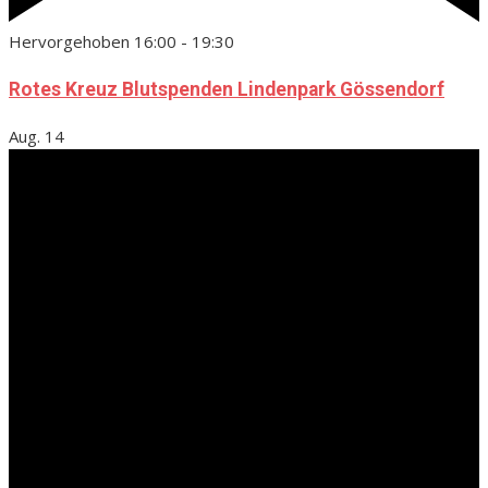
Hervorgehoben
16:00
-
19:30
Rotes Kreuz Blutspenden Lindenpark Gössendorf
Aug.
14