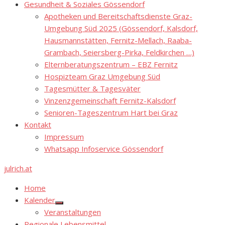
Gesundheit & Soziales Gössendorf
Apotheken und Bereitschaftsdienste Graz-
Umgebung Süd 2025 (Gössendorf, Kalsdorf,
Hausmannstätten, Fernitz-Mellach, Raaba-
Grambach, Seiersberg-Pirka, Feldkirchen …)
Elternberatungszentrum – EBZ Fernitz
Hospizteam Graz Umgebung Süd
Tagesmütter & Tagesväter
Vinzenzgemeinschaft Fernitz-Kalsdorf
Senioren-Tageszentrum Hart bei Graz
Kontakt
Impressum
Whatsapp Infoservice Gössendorf
julrich.at
Home
Kalender
Show
Veranstaltungen
sub
menu
Regionale Lebensmittel