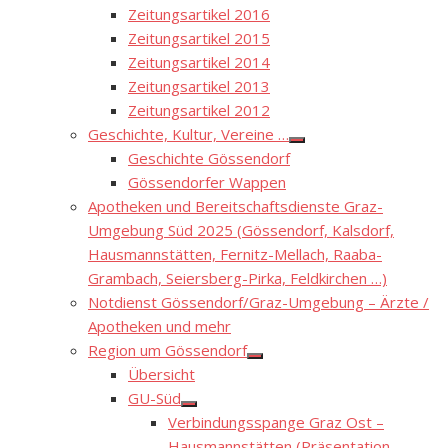
Zeitungsartikel 2016
Zeitungsartikel 2015
Zeitungsartikel 2014
Zeitungsartikel 2013
Zeitungsartikel 2012
Geschichte, Kultur, Vereine …
Show
Geschichte Gössendorf
sub
menu
Gössendorfer Wappen
Apotheken und Bereitschaftsdienste Graz-
Umgebung Süd 2025 (Gössendorf, Kalsdorf,
Hausmannstätten, Fernitz-Mellach, Raaba-
Grambach, Seiersberg-Pirka, Feldkirchen …)
Notdienst Gössendorf/Graz-Umgebung – Ärzte /
Apotheken und mehr
Region um Gössendorf
Show
Übersicht
sub
menu
GU-Süd
Show
Verbindungsspange Graz Ost –
sub
menu
Hausmannstätten (Präsentation