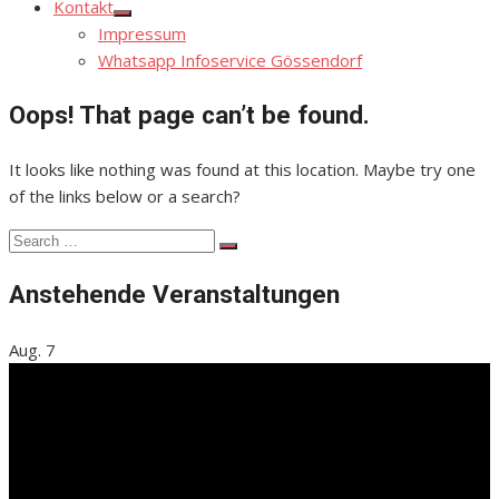
Kontakt
Show
Impressum
sub
menu
Whatsapp Infoservice Gössendorf
Oops! That page can’t be found.
It looks like nothing was found at this location. Maybe try one
of the links below or a search?
Search
Search
for:
Anstehende Veranstaltungen
Aug.
7