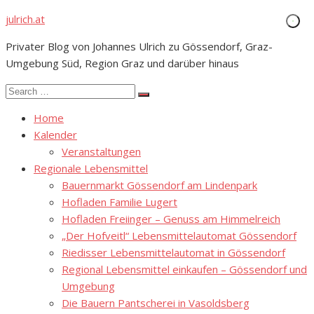
Skip
julrich.at
to
Privater Blog von Johannes Ulrich zu Gössendorf, Graz-
content
Umgebung Süd, Region Graz und darüber hinaus
Search
Search
for:
Home
Kalender
Veranstaltungen
Regionale Lebensmittel
Bauernmarkt Gössendorf am Lindenpark
Hofladen Familie Lugert
Hofladen Freiinger – Genuss am Himmelreich
„Der Hofveitl“ Lebensmittelautomat Gössendorf
Riedisser Lebensmittelautomat in Gössendorf
Regional Lebensmittel einkaufen – Gössendorf und
Umgebung
Die Bauern Pantscherei in Vasoldsberg