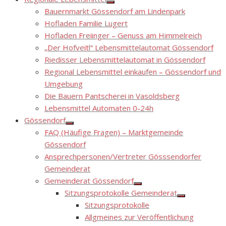
Show
Bauernmarkt Gössendorf am Lindenpark
sub
menu
Hofladen Familie Lugert
Hofladen Freiinger – Genuss am Himmelreich
„Der Hofveitl“ Lebensmittelautomat Gössendorf
Riedisser Lebensmittelautomat in Gössendorf
Regional Lebensmittel einkaufen – Gössendorf und
Umgebung
Die Bauern Pantscherei in Vasoldsberg
Lebensmittel Automaten 0-24h
Gössendorf
Show
FAQ (Häufige Fragen) – Marktgemeinde
sub
menu
Gössendorf
Ansprechpersonen/Vertreter Gösssendorfer
Gemeinderat
Gemeinderat Gössendorf
Show
Sitzungsprotokolle Gemeinderat
sub
Show
menu
Sitzungsprotokolle
sub
menu
Allgmeines zur Veröffentlichung