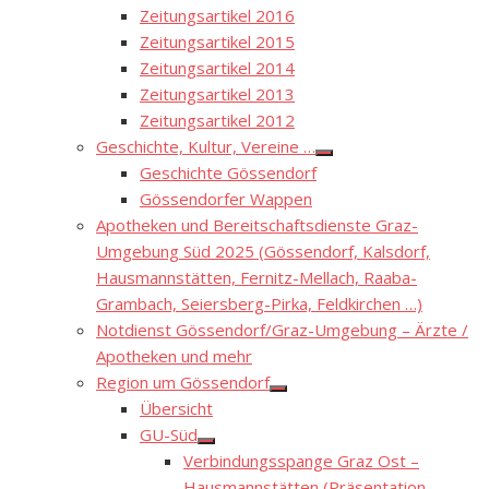
Zeitungsartikel 2016
Zeitungsartikel 2015
Zeitungsartikel 2014
Zeitungsartikel 2013
Zeitungsartikel 2012
Geschichte, Kultur, Vereine …
Show
Geschichte Gössendorf
sub
menu
Gössendorfer Wappen
Apotheken und Bereitschaftsdienste Graz-
Umgebung Süd 2025 (Gössendorf, Kalsdorf,
Hausmannstätten, Fernitz-Mellach, Raaba-
Grambach, Seiersberg-Pirka, Feldkirchen …)
Notdienst Gössendorf/Graz-Umgebung – Ärzte /
Apotheken und mehr
Region um Gössendorf
Show
Übersicht
sub
menu
GU-Süd
Show
Verbindungsspange Graz Ost –
sub
menu
Hausmannstätten (Präsentation