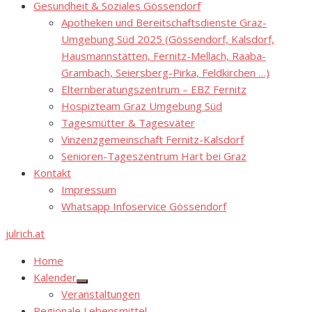
Gesundheit & Soziales Gössendorf
Apotheken und Bereitschaftsdienste Graz-
Umgebung Süd 2025 (Gössendorf, Kalsdorf,
Hausmannstätten, Fernitz-Mellach, Raaba-
Grambach, Seiersberg-Pirka, Feldkirchen …)
Elternberatungszentrum – EBZ Fernitz
Hospizteam Graz Umgebung Süd
Tagesmütter & Tagesväter
Vinzenzgemeinschaft Fernitz-Kalsdorf
Senioren-Tageszentrum Hart bei Graz
Kontakt
Impressum
Whatsapp Infoservice Gössendorf
julrich.at
Home
Kalender
Show
Veranstaltungen
sub
menu
Regionale Lebensmittel