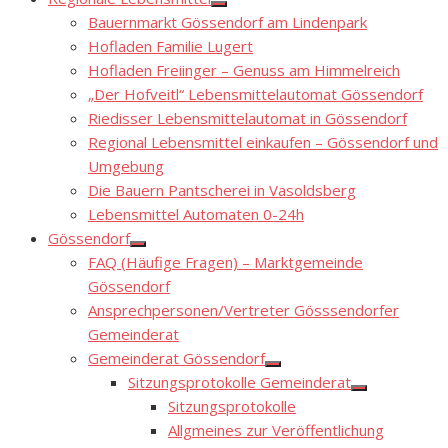
Show
Bauernmarkt Gössendorf am Lindenpark
sub
menu
Hofladen Familie Lugert
Hofladen Freiinger – Genuss am Himmelreich
„Der Hofveitl“ Lebensmittelautomat Gössendorf
Riedisser Lebensmittelautomat in Gössendorf
Regional Lebensmittel einkaufen – Gössendorf und
Umgebung
Die Bauern Pantscherei in Vasoldsberg
Lebensmittel Automaten 0-24h
Gössendorf
Show
FAQ (Häufige Fragen) – Marktgemeinde
sub
menu
Gössendorf
Ansprechpersonen/Vertreter Gösssendorfer
Gemeinderat
Gemeinderat Gössendorf
Show
Sitzungsprotokolle Gemeinderat
sub
Show
menu
Sitzungsprotokolle
sub
menu
Allgmeines zur Veröffentlichung