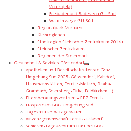
Vorprojekt)
Freibäder und Badeseen GU-Süd
Wanderwege GU-Süd
Regionalpark Murauen
Kleinregionen
Stadtregion Steirischer Zentralraum 2014+
Steirischer Zentralraum
Regionen der Steiermark
Gesundheit & Soziales Gössendorf
Show
Apotheken und Bereitschaftsdienste Graz-
sub
menu
Umgebung Süd 2025 (Gössendorf, Kalsdorf,
Hausmannstätten, Fernitz-Mellach, Raaba-
Grambach, Seiersberg-Pirka, Feldkirchen …)
Elternberatungszentrum – EBZ Fernitz
Hospizteam Graz Umgebung Süd
Tagesmütter & Tagesväter
Vinzenzgemeinschaft Fernitz-Kalsdorf
Senioren-Tageszentrum Hart bei Graz