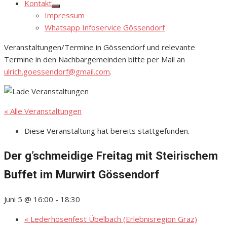
Kontakt
Show
Impressum
sub
menu
Whatsapp Infoservice Gössendorf
Veranstaltungen/Termine in Gössendorf und relevante
Termine in den Nachbargemeinden bitte per Mail an
ulrich.goessendorf@gmail.com
.
« Alle Veranstaltungen
Diese Veranstaltung hat bereits stattgefunden.
Der g’schmeidige Freitag mit Steirischem
Buffet im Murwirt Gössendorf
Juni 5 @ 16:00
-
18:30
«
Lederhosenfest Übelbach (Erlebnisregion Graz)