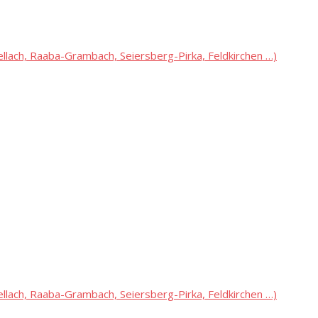
lach, Raaba-Grambach, Seiersberg-Pirka, Feldkirchen …)
lach, Raaba-Grambach, Seiersberg-Pirka, Feldkirchen …)