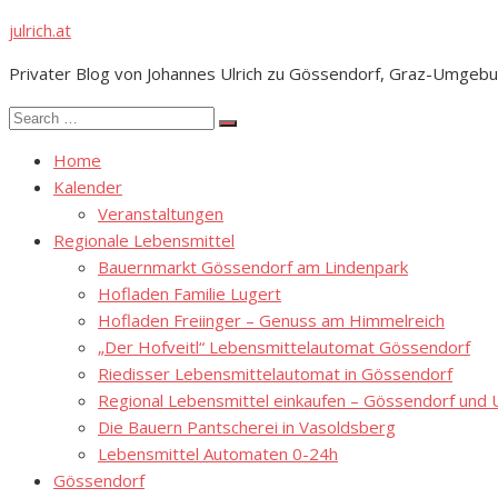
Skip
julrich.at
to
Privater Blog von Johannes Ulrich zu Gössendorf, Graz-Umgebu
content
Search
Search
for:
Home
Kalender
Veranstaltungen
Regionale Lebensmittel
Bauernmarkt Gössendorf am Lindenpark
Hofladen Familie Lugert
Hofladen Freiinger – Genuss am Himmelreich
„Der Hofveitl“ Lebensmittelautomat Gössendorf
Riedisser Lebensmittelautomat in Gössendorf
Regional Lebensmittel einkaufen – Gössendorf un
Die Bauern Pantscherei in Vasoldsberg
Lebensmittel Automaten 0-24h
Gössendorf