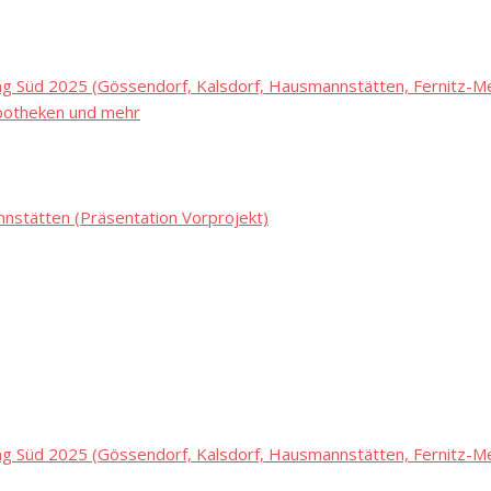
 Süd 2025 (Gössendorf, Kalsdorf, Hausmannstätten, Fernitz-Mel
potheken und mehr
stätten (Präsentation Vorprojekt)
 Süd 2025 (Gössendorf, Kalsdorf, Hausmannstätten, Fernitz-Mel