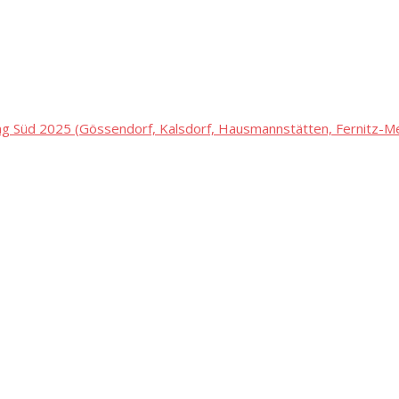
 Süd 2025 (Gössendorf, Kalsdorf, Hausmannstätten, Fernitz-Mel