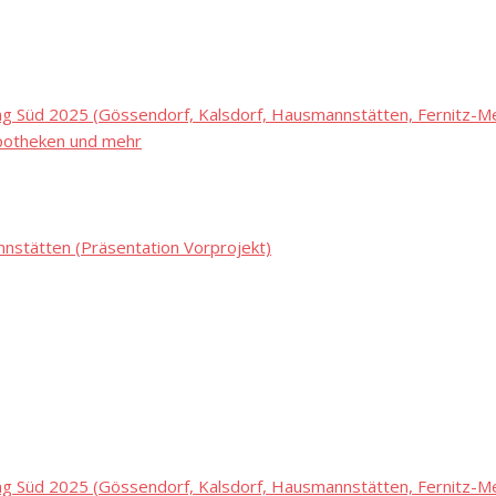
 Süd 2025 (Gössendorf, Kalsdorf, Hausmannstätten, Fernitz-Mel
potheken und mehr
stätten (Präsentation Vorprojekt)
 Süd 2025 (Gössendorf, Kalsdorf, Hausmannstätten, Fernitz-Mel