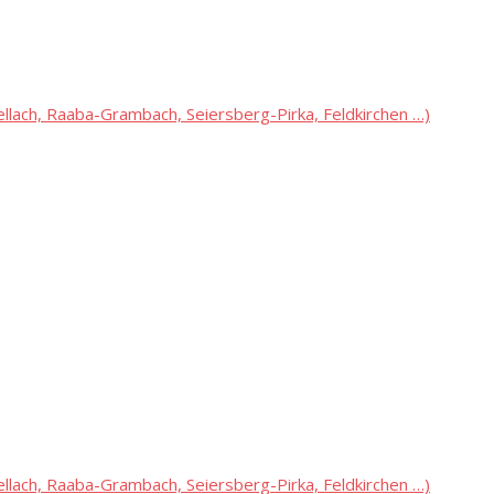
lach, Raaba-Grambach, Seiersberg-Pirka, Feldkirchen …)
lach, Raaba-Grambach, Seiersberg-Pirka, Feldkirchen …)