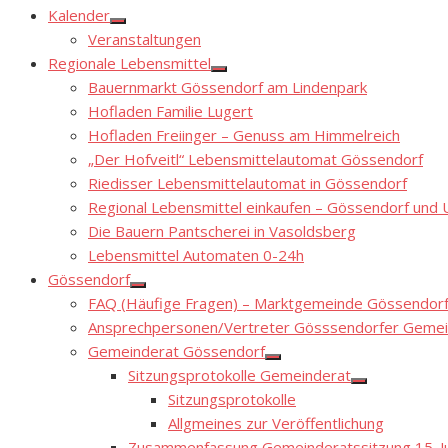
Kalender
Show
Veranstaltungen
sub
menu
Regionale Lebensmittel
Show
Bauernmarkt Gössendorf am Lindenpark
sub
menu
Hofladen Familie Lugert
Hofladen Freiinger – Genuss am Himmelreich
„Der Hofveitl“ Lebensmittelautomat Gössendorf
Riedisser Lebensmittelautomat in Gössendorf
Regional Lebensmittel einkaufen – Gössendorf un
Die Bauern Pantscherei in Vasoldsberg
Lebensmittel Automaten 0-24h
Gössendorf
Show
FAQ (Häufige Fragen) – Marktgemeinde Gössendor
sub
menu
Ansprechpersonen/Vertreter Gösssendorfer Gemei
Gemeinderat Gössendorf
Show
Sitzungsprotokolle Gemeinderat
sub
Show
menu
Sitzungsprotokolle
sub
menu
Allgmeines zur Veröffentlichung
Zusammenfassung Gemeinderatssitzung 15. Ju