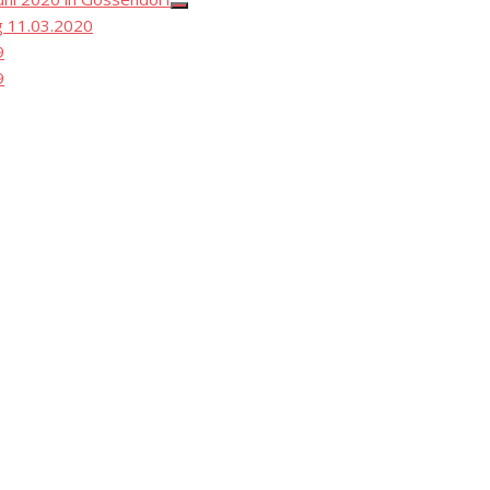
Show
 11.03.2020
sub
menu
9
9