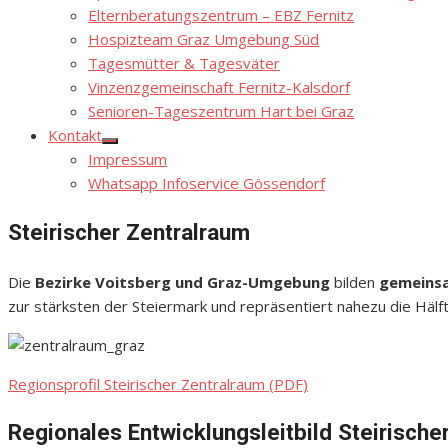
menu
Elternberatungszentrum – EBZ Fernitz
Hospizteam Graz Umgebung Süd
Tagesmütter & Tagesväter
Vinzenzgemeinschaft Fernitz-Kalsdorf
Senioren-Tageszentrum Hart bei Graz
Kontakt
Show
Impressum
sub
menu
Whatsapp Infoservice Gössendorf
Steirischer Zentralraum
Die
Bezirke Voitsberg und Graz-Umgebung
bilden
gemeinsa
zur stärksten der Steiermark und repräsentiert nahezu die Häl
Regionsprofil Steirischer Zentralraum (PDF)
Regionales Entwicklungsleitbild Steirisch