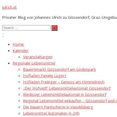
Skip
julrich.at
to
Privater Blog von Johannes Ulrich zu Gössendorf, Graz-Umgebu
content
Search
Search
for:
Home
Kalender
Veranstaltungen
Regionale Lebensmittel
Bauernmarkt Gössendorf am Lindenpark
Hofladen Familie Lugert
Hofladen Freiinger – Genuss am Himmelreich
„Der Hofveitl“ Lebensmittelautomat Gössendorf
Riedisser Lebensmittelautomat in Gössendorf
Regional Lebensmittel einkaufen – Gössendorf un
Die Bauern Pantscherei in Vasoldsberg
Lebensmittel Automaten 0-24h