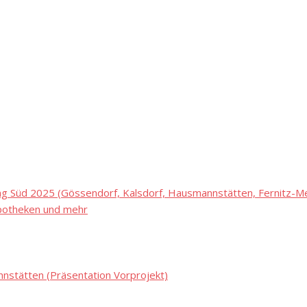
 Süd 2025 (Gössendorf, Kalsdorf, Hausmannstätten, Fernitz-Mel
potheken und mehr
stätten (Präsentation Vorprojekt)