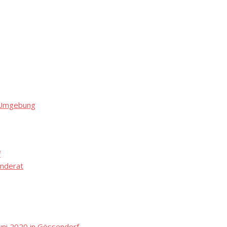
d Umgebung
f
nderat
ni 2020 in Gössendorf