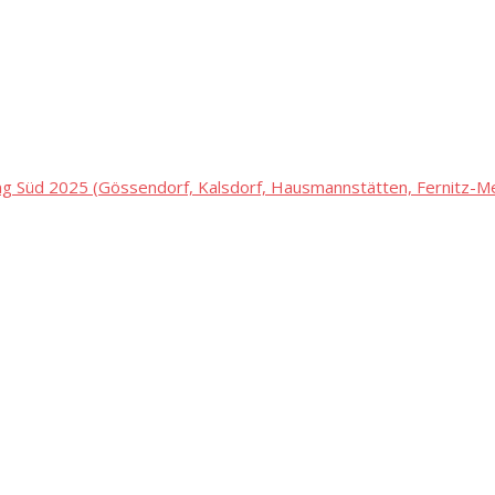
 Süd 2025 (Gössendorf, Kalsdorf, Hausmannstätten, Fernitz-Mel