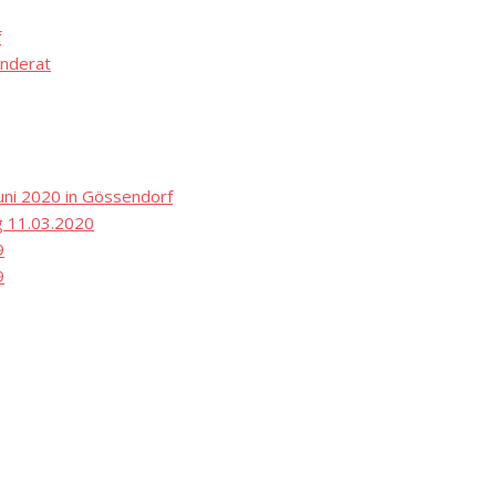
f
nderat
ni 2020 in Gössendorf
 11.03.2020
9
9