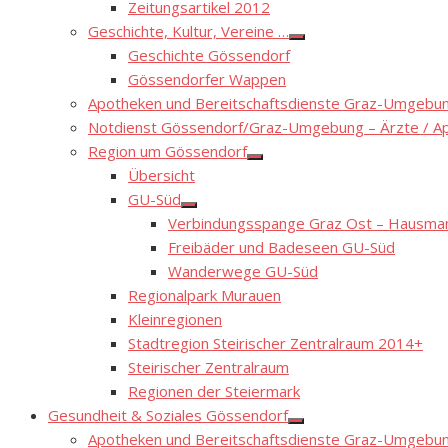
Zeitungsartikel 2012
Geschichte, Kultur, Vereine …
Show
Geschichte Gössendorf
sub
menu
Gössendorfer Wappen
Apotheken und Bereitschaftsdienste Graz-Umgebung
Notdienst Gössendorf/Graz-Umgebung – Ärzte / A
Region um Gössendorf
Show
Übersicht
sub
menu
GU-Süd
Show
Verbindungsspange Graz Ost – Hausmann
sub
menu
Freibäder und Badeseen GU-Süd
Wanderwege GU-Süd
Regionalpark Murauen
Kleinregionen
Stadtregion Steirischer Zentralraum 2014+
Steirischer Zentralraum
Regionen der Steiermark
Gesundheit & Soziales Gössendorf
Show
Apotheken und Bereitschaftsdienste Graz-Umgebung
sub