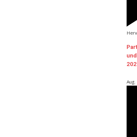
Her
Par
und
202
Aug.