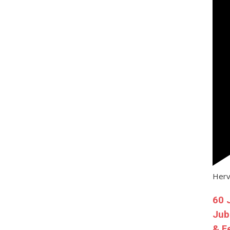
Her
60 
Jub
& F