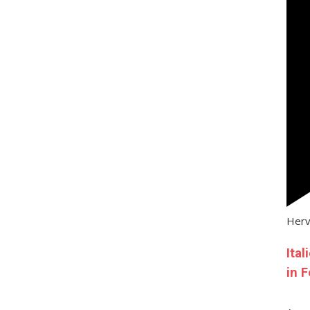
Her
Ita
in 