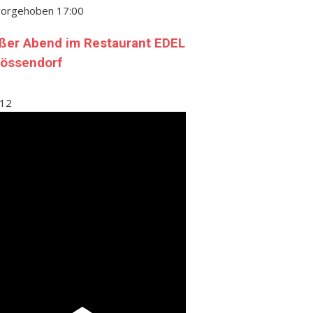
vorgehoben
17:00
ßer Abend im Restaurant EDEL
Gössendorf
12