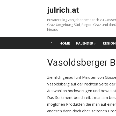
Skip
julrich.at
to
content
Privater Blog von Johannes Ulrich zu Gösse
Graz-Umgebung Süd, Region Graz und dar
hinaus
HOME
KALENDER
REGION
Vasoldsberger B
Ziemlich genau fünf Minuten von Gösse
Vasoldsberg auf der rechten Seite de
Auswahl an hochwertigen und bewusst a
Das Sortiment beschreibt man am beste
möglichen Produkten die man auf einem
anderen dann doch eher seltenen Prod