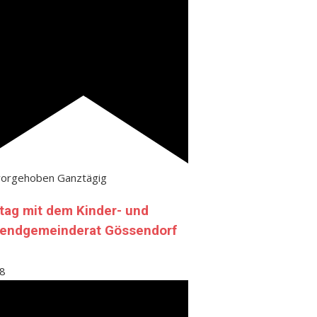
vorgehoben
Ganztägig
tag mit dem Kinder- und
endgemeinderat Gössendorf
8