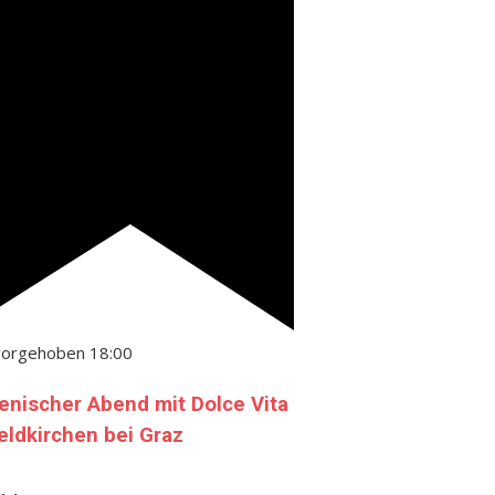
vorgehoben
18:00
lienischer Abend mit Dolce Vita
Feldkirchen bei Graz