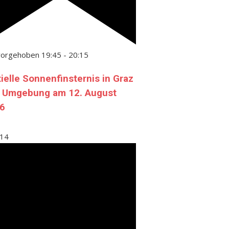
vorgehoben
19:45
-
20:15
tielle Sonnenfinsternis in Graz
 Umgebung am 12. August
6
14