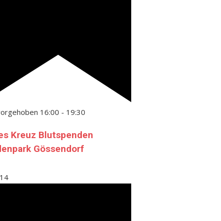
vorgehoben
16:00
-
19:30
es Kreuz Blutspenden
denpark Gössendorf
14