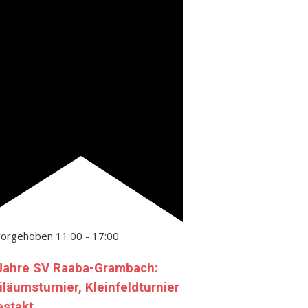
vorgehoben
11:00
-
17:00
Jahre SV Raaba-Grambach:
iläumsturnier, Kleinfeldturnier
estakt