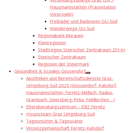
sub
menu
Hausmannstätten (Präsentation
Vorprojekt)
Freibäder und Badeseen GU-Süd
Wanderwege GU-Süd
Regionalpark Murauen
Kleinregionen
Stadtregion Steirischer Zentralraum 2014+
Steirischer Zentralraum
Regionen der Steiermark
Gesundheit & Soziales Gössendorf
Show
Apotheken und Bereitschaftsdienste Graz-
sub
menu
Umgebung Süd 2025 (Gössendorf, Kalsdorf,
Hausmannstätten, Fernitz-Mellach, Raaba-
Grambach, Seiersberg-Pirka, Feldkirchen …)
Elternberatungszentrum – EBZ Fernitz
Hospizteam Graz Umgebung Süd
Tagesmütter & Tagesväter
Vinzenzgemeinschaft Fernitz-Kalsdorf