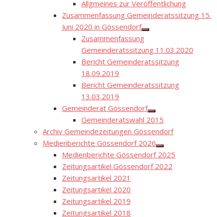
menu
Allgmeines zur Veröffentlichung
Zusammenfassung Gemeinderatssitzung 15.
Juni 2020 in Gössendorf
Show
Zusammenfassung
sub
menu
Gemeinderatssitzung 11.03.2020
Bericht Gemeinderatssitzung
18.09.2019
Bericht Gemeinderatssitzung
13.03.2019
Gemeinderat Gössendorf
Show
Gemeinderatswahl 2015
sub
menu
Archiv Gemeindezeitungen Gössendorf
Medienberichte Gössendorf 2026
Show
Medienberichte Gössendorf 2025
sub
menu
Zeitungsartikel Gössendorf 2022
Zeitungsartikel 2021
Zeitungsartikel 2020
Zeitungsartikel 2019
Zeitungsartikel 2018