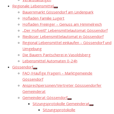
sub
menu
Regionale Lebensmittel
Show
Bauernmarkt Gössendorf am Lindenpark
sub
menu
Hofladen Familie Lugert
Hofladen Freiinger – Genuss am Himmelreich
„Der Hofveitl“ Lebensmittelautomat Gössendorf
Riedisser Lebensmittelautomat in Gössendorf
Regional Lebensmittel einkaufen – Gössendorf und
Umgebung
Die Bauern Pantscherei in Vasoldsberg
Lebensmittel Automaten 0-24h
Gössendorf
Show
FAQ (Häufige Fragen) – Marktgemeinde
sub
menu
Gössendorf
Ansprechpersonen/Vertreter Gösssendorfer
Gemeinderat
Gemeinderat Gössendorf
Show
Sitzungsprotokolle Gemeinderat
sub
Show
menu
Sitzungsprotokolle
sub