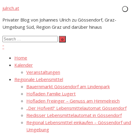
Skip
julrich.at
to
Privater Blog von Johannes Ulrich zu Gössendorf, Graz-
content
Umgebung Süd, Region Graz und darüber hinaus
Search
Search
for:
Home
Kalender
Veranstaltungen
Regionale Lebensmittel
Bauernmarkt Gössendorf am Lindenpark
Hofladen Familie Lugert
Hofladen Freiinger – Genuss am Himmelreich
„Der Hofveitl“ Lebensmittelautomat Gössendorf
Riedisser Lebensmittelautomat in Gössendorf
Regional Lebensmittel einkaufen – Gössendorf und
Umgebung