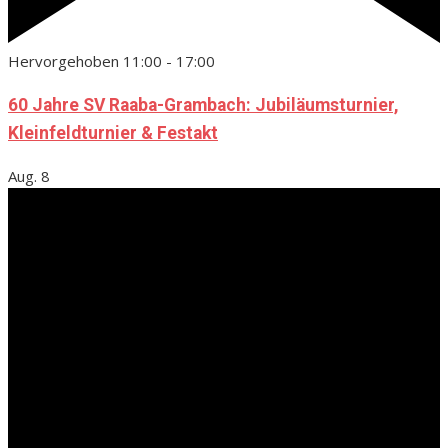
Hervorgehoben
11:00
-
17:00
60 Jahre SV Raaba-Grambach: Jubiläumsturnier,
Kleinfeldturnier & Festakt
Aug.
8