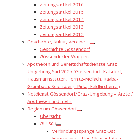
Zeitungsartikel 2016
Zeitungsartikel 2015
Zeitungsartikel 2014
Zeitungsartikel 2013
Zeitungsartikel 2012
Geschichte, Kultur, Vereine …
Show
Geschichte Gössendorf
sub
menu
Gössendorfer Wappen
Apotheken und Bereitschaftsdienste Graz-
Umgebung Süd 2025 (Gössendorf, Kalsdorf,
Hausmannstätten, Fernitz-Mellach, Raaba-
Grambach, Seiersberg-Pirka, Feldkirchen …)
Notdienst Gössendorf/Graz-Umgebung – Ärzte /
Apotheken und mehr
Region um Gössendorf
Show
Übersicht
sub
menu
GU-Süd
Show
Verbindungsspange Graz Ost –
sub
menu
Hausmannstätten (Präsentation