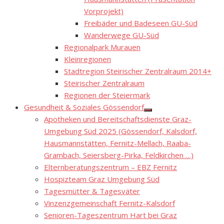
Vorprojekt)
Freibäder und Badeseen GU-Süd
Wanderwege GU-Süd
Regionalpark Murauen
Kleinregionen
Stadtregion Steirischer Zentralraum 2014+
Steirischer Zentralraum
Regionen der Steiermark
Gesundheit & Soziales Gössendorf
Show
Apotheken und Bereitschaftsdienste Graz-
sub
menu
Umgebung Süd 2025 (Gössendorf, Kalsdorf,
Hausmannstätten, Fernitz-Mellach, Raaba-
Grambach, Seiersberg-Pirka, Feldkirchen …)
Elternberatungszentrum – EBZ Fernitz
Hospizteam Graz Umgebung Süd
Tagesmütter & Tagesväter
Vinzenzgemeinschaft Fernitz-Kalsdorf
Senioren-Tageszentrum Hart bei Graz