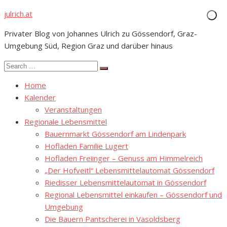
Skip
julrich.at
to
Privater Blog von Johannes Ulrich zu Gössendorf, Graz-
content
Umgebung Süd, Region Graz und darüber hinaus
Search
Search
for:
Home
Kalender
Veranstaltungen
Regionale Lebensmittel
Bauernmarkt Gössendorf am Lindenpark
Hofladen Familie Lugert
Hofladen Freiinger – Genuss am Himmelreich
„Der Hofveitl“ Lebensmittelautomat Gössendorf
Riedisser Lebensmittelautomat in Gössendorf
Regional Lebensmittel einkaufen – Gössendorf und
Umgebung
Die Bauern Pantscherei in Vasoldsberg