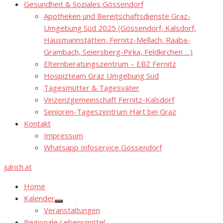
Gesundheit & Soziales Gössendorf
Apotheken und Bereitschaftsdienste Graz-
Umgebung Süd 2025 (Gössendorf, Kalsdorf,
Hausmannstätten, Fernitz-Mellach, Raaba-
Grambach, Seiersberg-Pirka, Feldkirchen …)
Elternberatungszentrum – EBZ Fernitz
Hospizteam Graz Umgebung Süd
Tagesmütter & Tagesväter
Vinzenzgemeinschaft Fernitz-Kalsdorf
Senioren-Tageszentrum Hart bei Graz
Kontakt
Impressum
Whatsapp Infoservice Gössendorf
julrich.at
Home
Kalender
Show
Veranstaltungen
sub
menu
Regionale Lebensmittel