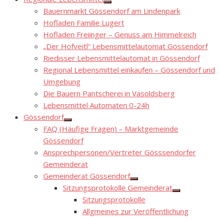
Show
Bauernmarkt Gössendorf am Lindenpark
sub
menu
Hofladen Familie Lugert
Hofladen Freiinger – Genuss am Himmelreich
„Der Hofveitl“ Lebensmittelautomat Gössendorf
Riedisser Lebensmittelautomat in Gössendorf
Regional Lebensmittel einkaufen – Gössendorf und
Umgebung
Die Bauern Pantscherei in Vasoldsberg
Lebensmittel Automaten 0-24h
Gössendorf
Show
FAQ (Häufige Fragen) – Marktgemeinde
sub
menu
Gössendorf
Ansprechpersonen/Vertreter Gösssendorfer
Gemeinderat
Gemeinderat Gössendorf
Show
Sitzungsprotokolle Gemeinderat
sub
Show
menu
Sitzungsprotokolle
sub
menu
Allgmeines zur Veröffentlichung