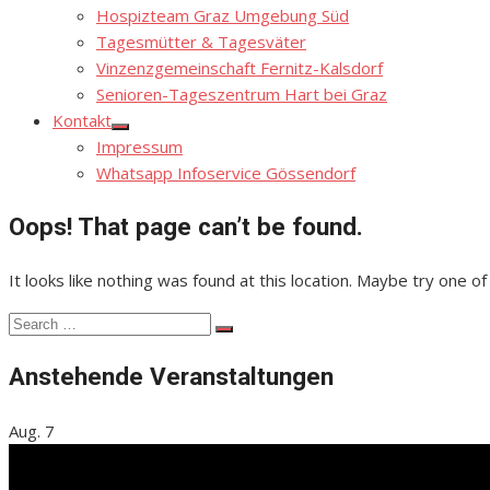
Hospizteam Graz Umgebung Süd
Tagesmütter & Tagesväter
Vinzenzgemeinschaft Fernitz-Kalsdorf
Senioren-Tageszentrum Hart bei Graz
Kontakt
Show
Impressum
sub
menu
Whatsapp Infoservice Gössendorf
Oops! That page can’t be found.
It looks like nothing was found at this location. Maybe try one of
Search
Search
for:
Anstehende Veranstaltungen
Aug.
7