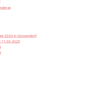
f
nderat
ni 2020 in Gössendorf
 11.03.2020
9
9