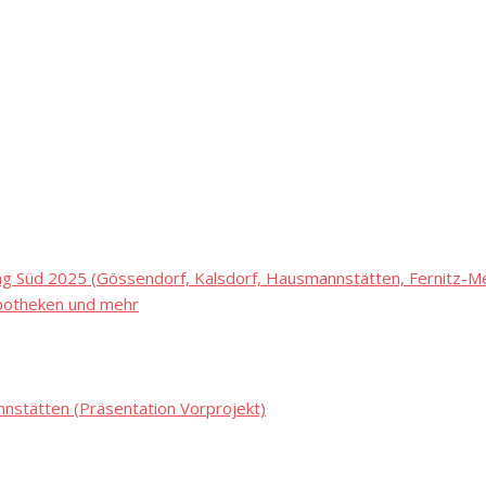
 Süd 2025 (Gössendorf, Kalsdorf, Hausmannstätten, Fernitz-Mel
potheken und mehr
stätten (Präsentation Vorprojekt)