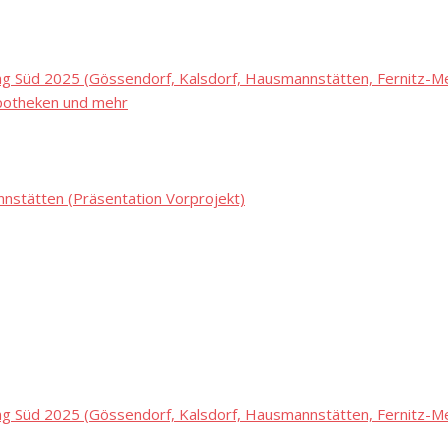
 Süd 2025 (Gössendorf, Kalsdorf, Hausmannstätten, Fernitz-Mel
potheken und mehr
stätten (Präsentation Vorprojekt)
 Süd 2025 (Gössendorf, Kalsdorf, Hausmannstätten, Fernitz-Mel