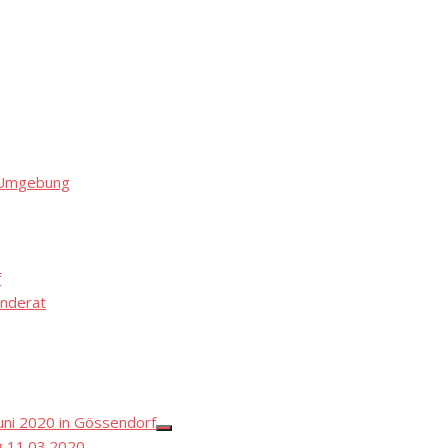
d Umgebung
f
nderat
ni 2020 in Gössendorf
Show
 11.03.2020