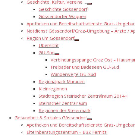
Geschichte, Kultur, Vereine …
Show
Geschichte Gössendorf
sub
menu
Gössendorfer Wappen
Apotheken und Bereitschaftsdienste Graz-Umgebung
Notdienst Gössendorf/Graz-Umgebung – Ärzte / A
Region um Gössendorf
Show
Übersicht
sub
menu
GU-Süd
Show
Verbindungsspange Graz Ost – Hausmann
sub
menu
Freibäder und Badeseen GU-Süd
Wanderwege GU-Süd
Regionalpark Murauen
Kleinregionen
Stadtregion Steirischer Zentralraum 2014+
Steirischer Zentralraum
Regionen der Steiermark
Gesundheit & Soziales Gössendorf
Show
Apotheken und Bereitschaftsdienste Graz-Umgebung
sub
menu
Elternberatungszentrum – EBZ Fernitz