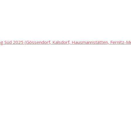
 Süd 2025 (Gössendorf, Kalsdorf, Hausmannstätten, Fernitz-Mel