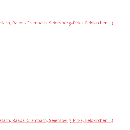
lach, Raaba-Grambach, Seiersberg-Pirka, Feldkirchen …)
lach, Raaba-Grambach, Seiersberg-Pirka, Feldkirchen …)