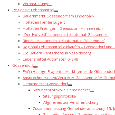
Show
Veranstaltungen
sub
menu
Regionale Lebensmittel
Show
Bauernmarkt Gössendorf am Lindenpark
sub
menu
Hofladen Familie Lugert
Hofladen Freiinger – Genuss am Himmelreich
„Der Hofveitl“ Lebensmittelautomat Gössendorf
Riedisser Lebensmittelautomat in Gössendorf
Regional Lebensmittel einkaufen – Gössendorf un
Die Bauern Pantscherei in Vasoldsberg
Lebensmittel Automaten 0-24h
Gössendorf
Show
FAQ (Häufige Fragen) – Marktgemeinde Gössendor
sub
menu
Ansprechpersonen/Vertreter Gösssendorfer Gemei
Gemeinderat Gössendorf
Show
Sitzungsprotokolle Gemeinderat
sub
Show
menu
Sitzungsprotokolle
sub
menu
Allgmeines zur Veröffentlichung
Zusammenfassung Gemeinderatssitzung 15. Ju
Zusammenfassung Gemeinderatssitzung