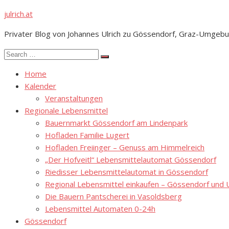
Skip
julrich.at
to
Privater Blog von Johannes Ulrich zu Gössendorf, Graz-Umgebu
content
Search
Search
for:
Home
Kalender
Veranstaltungen
Regionale Lebensmittel
Bauernmarkt Gössendorf am Lindenpark
Hofladen Familie Lugert
Hofladen Freiinger – Genuss am Himmelreich
„Der Hofveitl“ Lebensmittelautomat Gössendorf
Riedisser Lebensmittelautomat in Gössendorf
Regional Lebensmittel einkaufen – Gössendorf un
Die Bauern Pantscherei in Vasoldsberg
Lebensmittel Automaten 0-24h
Gössendorf