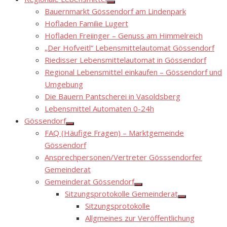
Show
Bauernmarkt Gössendorf am Lindenpark
sub
menu
Hofladen Familie Lugert
Hofladen Freiinger – Genuss am Himmelreich
„Der Hofveitl“ Lebensmittelautomat Gössendorf
Riedisser Lebensmittelautomat in Gössendorf
Regional Lebensmittel einkaufen – Gössendorf und
Umgebung
Die Bauern Pantscherei in Vasoldsberg
Lebensmittel Automaten 0-24h
Gössendorf
Show
FAQ (Häufige Fragen) – Marktgemeinde
sub
menu
Gössendorf
Ansprechpersonen/Vertreter Gösssendorfer
Gemeinderat
Gemeinderat Gössendorf
Show
Sitzungsprotokolle Gemeinderat
sub
Show
menu
Sitzungsprotokolle
sub
menu
Allgmeines zur Veröffentlichung