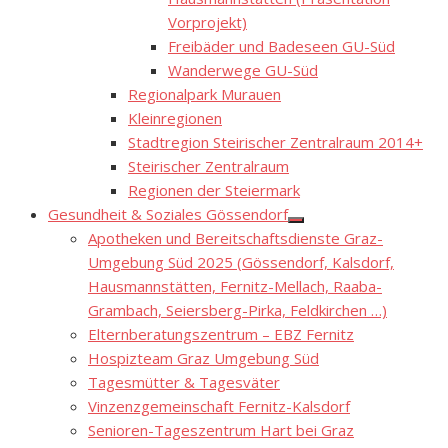
Vorprojekt)
Freibäder und Badeseen GU-Süd
Wanderwege GU-Süd
Regionalpark Murauen
Kleinregionen
Stadtregion Steirischer Zentralraum 2014+
Steirischer Zentralraum
Regionen der Steiermark
Gesundheit & Soziales Gössendorf
Show
Apotheken und Bereitschaftsdienste Graz-
sub
menu
Umgebung Süd 2025 (Gössendorf, Kalsdorf,
Hausmannstätten, Fernitz-Mellach, Raaba-
Grambach, Seiersberg-Pirka, Feldkirchen …)
Elternberatungszentrum – EBZ Fernitz
Hospizteam Graz Umgebung Süd
Tagesmütter & Tagesväter
Vinzenzgemeinschaft Fernitz-Kalsdorf
Senioren-Tageszentrum Hart bei Graz