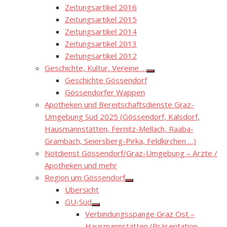
Zeitungsartikel 2016
Zeitungsartikel 2015
Zeitungsartikel 2014
Zeitungsartikel 2013
Zeitungsartikel 2012
Geschichte, Kultur, Vereine …
Show
Geschichte Gössendorf
sub
menu
Gössendorfer Wappen
Apotheken und Bereitschaftsdienste Graz-
Umgebung Süd 2025 (Gössendorf, Kalsdorf,
Hausmannstätten, Fernitz-Mellach, Raaba-
Grambach, Seiersberg-Pirka, Feldkirchen …)
Notdienst Gössendorf/Graz-Umgebung – Ärzte /
Apotheken und mehr
Region um Gössendorf
Show
Übersicht
sub
menu
GU-Süd
Show
Verbindungsspange Graz Ost –
sub
menu
Hausmannstätten (Präsentation