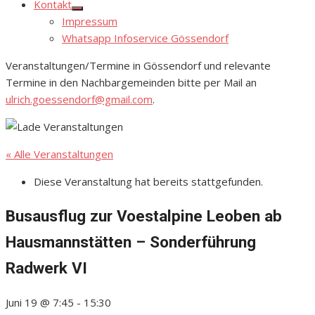
Kontakt
Show
Impressum
sub
menu
Whatsapp Infoservice Gössendorf
Veranstaltungen/Termine in Gössendorf und relevante
Termine in den Nachbargemeinden bitte per Mail an
ulrich.goessendorf@gmail.com
.
« Alle Veranstaltungen
Diese Veranstaltung hat bereits stattgefunden.
Busausflug zur Voestalpine Leoben ab
Hausmannstätten – Sonderführung
Radwerk VI
Juni 19 @ 7:45
-
15:30