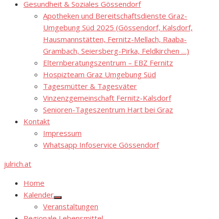
Gesundheit & Soziales Gössendorf
Apotheken und Bereitschaftsdienste Graz-
Umgebung Süd 2025 (Gössendorf, Kalsdorf,
Hausmannstätten, Fernitz-Mellach, Raaba-
Grambach, Seiersberg-Pirka, Feldkirchen …)
Elternberatungszentrum – EBZ Fernitz
Hospizteam Graz Umgebung Süd
Tagesmütter & Tagesväter
Vinzenzgemeinschaft Fernitz-Kalsdorf
Senioren-Tageszentrum Hart bei Graz
Kontakt
Impressum
Whatsapp Infoservice Gössendorf
julrich.at
Home
Kalender
Show
Veranstaltungen
sub
menu
Regionale Lebensmittel