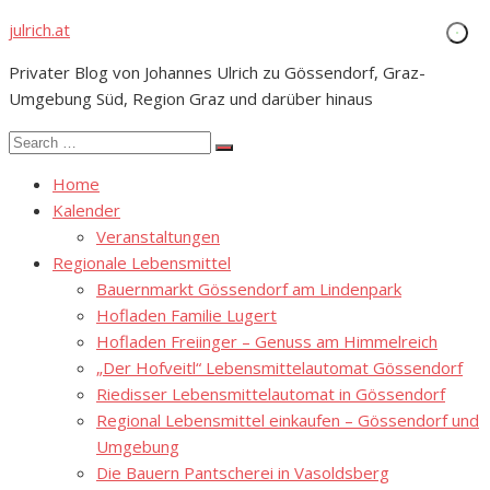
Skip
julrich.at
to
Privater Blog von Johannes Ulrich zu Gössendorf, Graz-
content
Umgebung Süd, Region Graz und darüber hinaus
Search
Search
for:
Home
Kalender
Veranstaltungen
Regionale Lebensmittel
Bauernmarkt Gössendorf am Lindenpark
Hofladen Familie Lugert
Hofladen Freiinger – Genuss am Himmelreich
„Der Hofveitl“ Lebensmittelautomat Gössendorf
Riedisser Lebensmittelautomat in Gössendorf
Regional Lebensmittel einkaufen – Gössendorf und
Umgebung
Die Bauern Pantscherei in Vasoldsberg