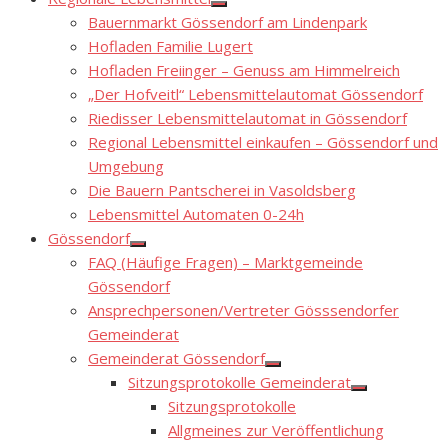
Show
Bauernmarkt Gössendorf am Lindenpark
sub
menu
Hofladen Familie Lugert
Hofladen Freiinger – Genuss am Himmelreich
„Der Hofveitl“ Lebensmittelautomat Gössendorf
Riedisser Lebensmittelautomat in Gössendorf
Regional Lebensmittel einkaufen – Gössendorf und
Umgebung
Die Bauern Pantscherei in Vasoldsberg
Lebensmittel Automaten 0-24h
Gössendorf
Show
FAQ (Häufige Fragen) – Marktgemeinde
sub
menu
Gössendorf
Ansprechpersonen/Vertreter Gösssendorfer
Gemeinderat
Gemeinderat Gössendorf
Show
Sitzungsprotokolle Gemeinderat
sub
Show
menu
Sitzungsprotokolle
sub
menu
Allgmeines zur Veröffentlichung