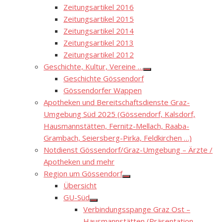
Zeitungsartikel 2016
Zeitungsartikel 2015
Zeitungsartikel 2014
Zeitungsartikel 2013
Zeitungsartikel 2012
Geschichte, Kultur, Vereine …
Show
Geschichte Gössendorf
sub
menu
Gössendorfer Wappen
Apotheken und Bereitschaftsdienste Graz-
Umgebung Süd 2025 (Gössendorf, Kalsdorf,
Hausmannstätten, Fernitz-Mellach, Raaba-
Grambach, Seiersberg-Pirka, Feldkirchen …)
Notdienst Gössendorf/Graz-Umgebung – Ärzte /
Apotheken und mehr
Region um Gössendorf
Show
Übersicht
sub
menu
GU-Süd
Show
Verbindungsspange Graz Ost –
sub
menu
Hausmannstätten (Präsentation