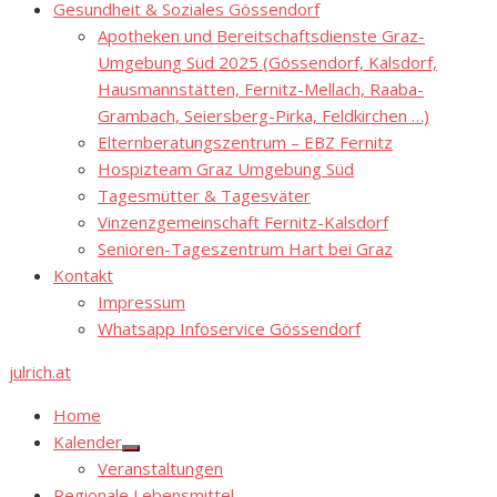
Gesundheit & Soziales Gössendorf
Apotheken und Bereitschaftsdienste Graz-
Umgebung Süd 2025 (Gössendorf, Kalsdorf,
Hausmannstätten, Fernitz-Mellach, Raaba-
Grambach, Seiersberg-Pirka, Feldkirchen …)
Elternberatungszentrum – EBZ Fernitz
Hospizteam Graz Umgebung Süd
Tagesmütter & Tagesväter
Vinzenzgemeinschaft Fernitz-Kalsdorf
Senioren-Tageszentrum Hart bei Graz
Kontakt
Impressum
Whatsapp Infoservice Gössendorf
julrich.at
Home
Kalender
Show
Veranstaltungen
sub
menu
Regionale Lebensmittel