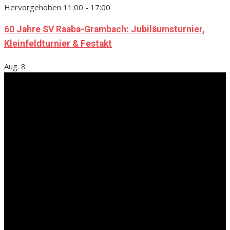
Hervorgehoben
11:00
-
17:00
60 Jahre SV Raaba-Grambach: Jubiläumsturnier,
Kleinfeldturnier & Festakt
Aug.
8