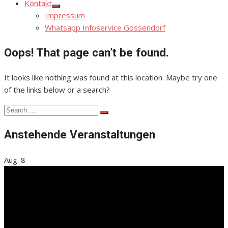
Kontakt
Show
Impressum
sub
menu
Whatsapp Infoservice Gössendorf
Oops! That page can’t be found.
It looks like nothing was found at this location. Maybe try one
of the links below or a search?
Search
Search
for:
Anstehende Veranstaltungen
Aug.
8