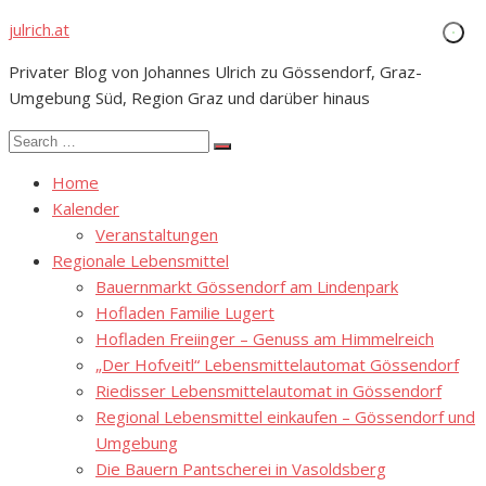
Skip
julrich.at
to
Privater Blog von Johannes Ulrich zu Gössendorf, Graz-
content
Umgebung Süd, Region Graz und darüber hinaus
Search
Search
for:
Home
Kalender
Veranstaltungen
Regionale Lebensmittel
Bauernmarkt Gössendorf am Lindenpark
Hofladen Familie Lugert
Hofladen Freiinger – Genuss am Himmelreich
„Der Hofveitl“ Lebensmittelautomat Gössendorf
Riedisser Lebensmittelautomat in Gössendorf
Regional Lebensmittel einkaufen – Gössendorf und
Umgebung
Die Bauern Pantscherei in Vasoldsberg