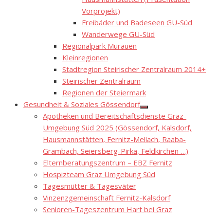
Vorprojekt)
Freibäder und Badeseen GU-Süd
Wanderwege GU-Süd
Regionalpark Murauen
Kleinregionen
Stadtregion Steirischer Zentralraum 2014+
Steirischer Zentralraum
Regionen der Steiermark
Gesundheit & Soziales Gössendorf
Show
Apotheken und Bereitschaftsdienste Graz-
sub
menu
Umgebung Süd 2025 (Gössendorf, Kalsdorf,
Hausmannstätten, Fernitz-Mellach, Raaba-
Grambach, Seiersberg-Pirka, Feldkirchen …)
Elternberatungszentrum – EBZ Fernitz
Hospizteam Graz Umgebung Süd
Tagesmütter & Tagesväter
Vinzenzgemeinschaft Fernitz-Kalsdorf
Senioren-Tageszentrum Hart bei Graz