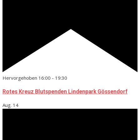
Hervorgehoben
16:00
-
19:30
Rotes Kreuz Blutspenden Lindenpark Gössendorf
Aug.
14