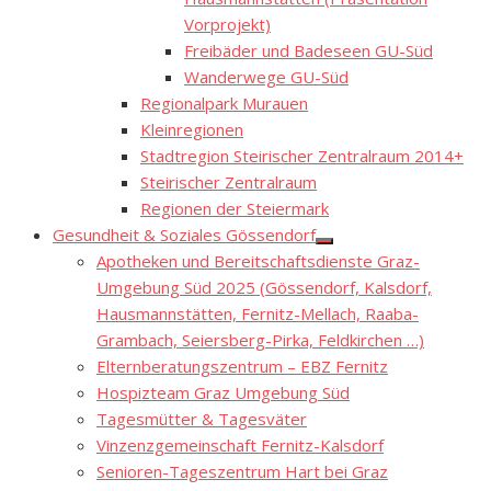
Vorprojekt)
Freibäder und Badeseen GU-Süd
Wanderwege GU-Süd
Regionalpark Murauen
Kleinregionen
Stadtregion Steirischer Zentralraum 2014+
Steirischer Zentralraum
Regionen der Steiermark
Gesundheit & Soziales Gössendorf
Show
Apotheken und Bereitschaftsdienste Graz-
sub
menu
Umgebung Süd 2025 (Gössendorf, Kalsdorf,
Hausmannstätten, Fernitz-Mellach, Raaba-
Grambach, Seiersberg-Pirka, Feldkirchen …)
Elternberatungszentrum – EBZ Fernitz
Hospizteam Graz Umgebung Süd
Tagesmütter & Tagesväter
Vinzenzgemeinschaft Fernitz-Kalsdorf
Senioren-Tageszentrum Hart bei Graz