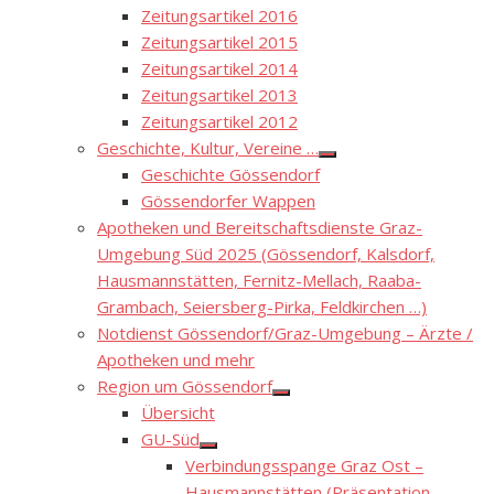
Zeitungsartikel 2016
Zeitungsartikel 2015
Zeitungsartikel 2014
Zeitungsartikel 2013
Zeitungsartikel 2012
Geschichte, Kultur, Vereine …
Show
Geschichte Gössendorf
sub
menu
Gössendorfer Wappen
Apotheken und Bereitschaftsdienste Graz-
Umgebung Süd 2025 (Gössendorf, Kalsdorf,
Hausmannstätten, Fernitz-Mellach, Raaba-
Grambach, Seiersberg-Pirka, Feldkirchen …)
Notdienst Gössendorf/Graz-Umgebung – Ärzte /
Apotheken und mehr
Region um Gössendorf
Show
Übersicht
sub
menu
GU-Süd
Show
Verbindungsspange Graz Ost –
sub
menu
Hausmannstätten (Präsentation