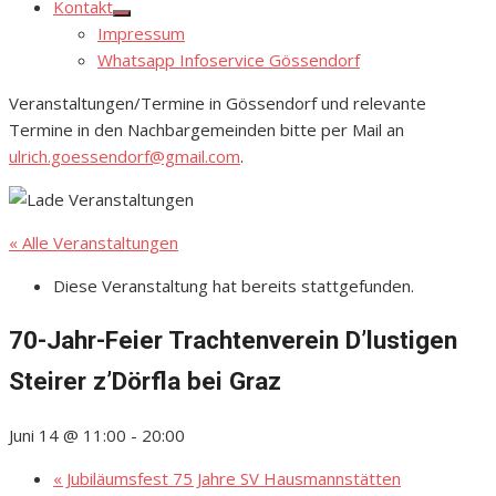
Kontakt
Show
Impressum
sub
menu
Whatsapp Infoservice Gössendorf
Veranstaltungen/Termine in Gössendorf und relevante
Termine in den Nachbargemeinden bitte per Mail an
ulrich.goessendorf@gmail.com
.
« Alle Veranstaltungen
Diese Veranstaltung hat bereits stattgefunden.
70-Jahr-Feier Trachtenverein D’lustigen
Steirer z’Dörfla bei Graz
Juni 14 @ 11:00
-
20:00
«
Jubiläumsfest 75 Jahre SV Hausmannstätten