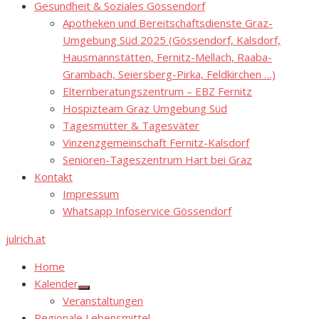
Gesundheit & Soziales Gössendorf
Apotheken und Bereitschaftsdienste Graz-
Umgebung Süd 2025 (Gössendorf, Kalsdorf,
Hausmannstätten, Fernitz-Mellach, Raaba-
Grambach, Seiersberg-Pirka, Feldkirchen …)
Elternberatungszentrum – EBZ Fernitz
Hospizteam Graz Umgebung Süd
Tagesmütter & Tagesväter
Vinzenzgemeinschaft Fernitz-Kalsdorf
Senioren-Tageszentrum Hart bei Graz
Kontakt
Impressum
Whatsapp Infoservice Gössendorf
julrich.at
Home
Kalender
Show
Veranstaltungen
sub
menu
Regionale Lebensmittel