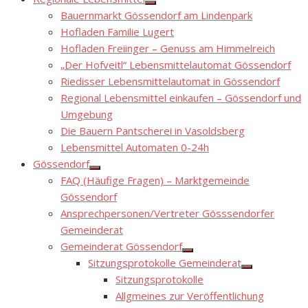
Show
Bauernmarkt Gössendorf am Lindenpark
sub
menu
Hofladen Familie Lugert
Hofladen Freiinger – Genuss am Himmelreich
„Der Hofveitl“ Lebensmittelautomat Gössendorf
Riedisser Lebensmittelautomat in Gössendorf
Regional Lebensmittel einkaufen – Gössendorf und
Umgebung
Die Bauern Pantscherei in Vasoldsberg
Lebensmittel Automaten 0-24h
Gössendorf
Show
FAQ (Häufige Fragen) – Marktgemeinde
sub
menu
Gössendorf
Ansprechpersonen/Vertreter Gösssendorfer
Gemeinderat
Gemeinderat Gössendorf
Show
Sitzungsprotokolle Gemeinderat
sub
Show
menu
Sitzungsprotokolle
sub
menu
Allgmeines zur Veröffentlichung