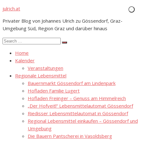
Skip
julrich.at
to
Privater Blog von Johannes Ulrich zu Gössendorf, Graz-
content
Umgebung Süd, Region Graz und darüber hinaus
Search
Search
for:
Home
Kalender
Veranstaltungen
Regionale Lebensmittel
Bauernmarkt Gössendorf am Lindenpark
Hofladen Familie Lugert
Hofladen Freiinger – Genuss am Himmelreich
„Der Hofveitl“ Lebensmittelautomat Gössendorf
Riedisser Lebensmittelautomat in Gössendorf
Regional Lebensmittel einkaufen – Gössendorf und
Umgebung
Die Bauern Pantscherei in Vasoldsberg