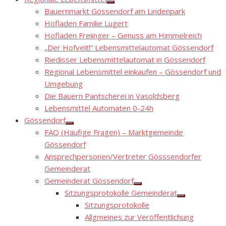
Show
Bauernmarkt Gössendorf am Lindenpark
sub
menu
Hofladen Familie Lugert
Hofladen Freiinger – Genuss am Himmelreich
„Der Hofveitl“ Lebensmittelautomat Gössendorf
Riedisser Lebensmittelautomat in Gössendorf
Regional Lebensmittel einkaufen – Gössendorf und
Umgebung
Die Bauern Pantscherei in Vasoldsberg
Lebensmittel Automaten 0-24h
Gössendorf
Show
FAQ (Häufige Fragen) – Marktgemeinde
sub
menu
Gössendorf
Ansprechpersonen/Vertreter Gösssendorfer
Gemeinderat
Gemeinderat Gössendorf
Show
Sitzungsprotokolle Gemeinderat
sub
Show
menu
Sitzungsprotokolle
sub
menu
Allgmeines zur Veröffentlichung