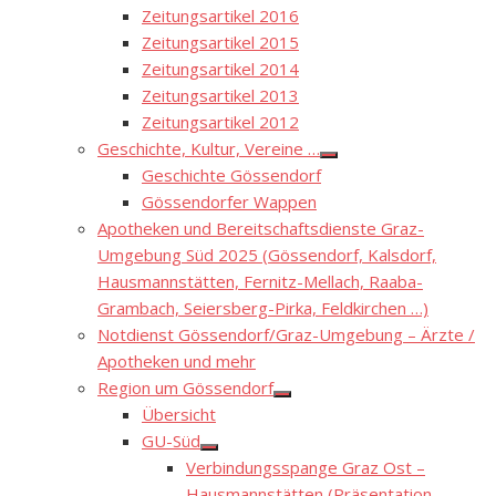
Zeitungsartikel 2016
Zeitungsartikel 2015
Zeitungsartikel 2014
Zeitungsartikel 2013
Zeitungsartikel 2012
Geschichte, Kultur, Vereine …
Show
Geschichte Gössendorf
sub
menu
Gössendorfer Wappen
Apotheken und Bereitschaftsdienste Graz-
Umgebung Süd 2025 (Gössendorf, Kalsdorf,
Hausmannstätten, Fernitz-Mellach, Raaba-
Grambach, Seiersberg-Pirka, Feldkirchen …)
Notdienst Gössendorf/Graz-Umgebung – Ärzte /
Apotheken und mehr
Region um Gössendorf
Show
Übersicht
sub
menu
GU-Süd
Show
Verbindungsspange Graz Ost –
sub
menu
Hausmannstätten (Präsentation