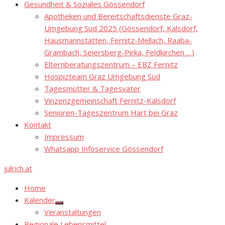
Gesundheit & Soziales Gössendorf
Apotheken und Bereitschaftsdienste Graz-
Umgebung Süd 2025 (Gössendorf, Kalsdorf,
Hausmannstätten, Fernitz-Mellach, Raaba-
Grambach, Seiersberg-Pirka, Feldkirchen …)
Elternberatungszentrum – EBZ Fernitz
Hospizteam Graz Umgebung Süd
Tagesmütter & Tagesväter
Vinzenzgemeinschaft Fernitz-Kalsdorf
Senioren-Tageszentrum Hart bei Graz
Kontakt
Impressum
Whatsapp Infoservice Gössendorf
julrich.at
Home
Kalender
Show
Veranstaltungen
sub
menu
Regionale Lebensmittel