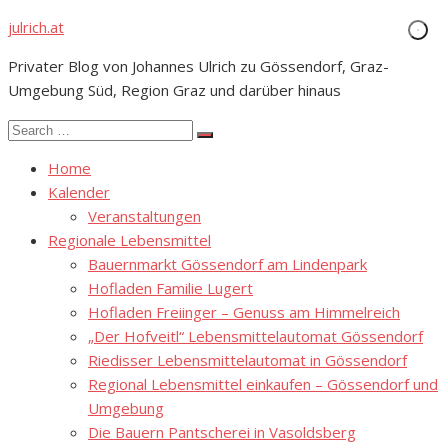
Skip
julrich.at
to
Privater Blog von Johannes Ulrich zu Gössendorf, Graz-
content
Umgebung Süd, Region Graz und darüber hinaus
Search
Search
for:
Home
Kalender
Veranstaltungen
Regionale Lebensmittel
Bauernmarkt Gössendorf am Lindenpark
Hofladen Familie Lugert
Hofladen Freiinger – Genuss am Himmelreich
„Der Hofveitl“ Lebensmittelautomat Gössendorf
Riedisser Lebensmittelautomat in Gössendorf
Regional Lebensmittel einkaufen – Gössendorf und
Umgebung
Die Bauern Pantscherei in Vasoldsberg