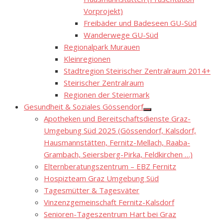
Vorprojekt)
Freibäder und Badeseen GU-Süd
Wanderwege GU-Süd
Regionalpark Murauen
Kleinregionen
Stadtregion Steirischer Zentralraum 2014+
Steirischer Zentralraum
Regionen der Steiermark
Gesundheit & Soziales Gössendorf
Show
Apotheken und Bereitschaftsdienste Graz-
sub
menu
Umgebung Süd 2025 (Gössendorf, Kalsdorf,
Hausmannstätten, Fernitz-Mellach, Raaba-
Grambach, Seiersberg-Pirka, Feldkirchen …)
Elternberatungszentrum – EBZ Fernitz
Hospizteam Graz Umgebung Süd
Tagesmütter & Tagesväter
Vinzenzgemeinschaft Fernitz-Kalsdorf
Senioren-Tageszentrum Hart bei Graz