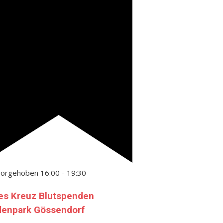
vorgehoben
16:00
-
19:30
es Kreuz Blutspenden
denpark Gössendorf