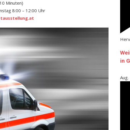
 10 Minuten)
mstag 8:00 – 12:00 Uhr
ausstellung.at
Her
Wei
in 
Aug.