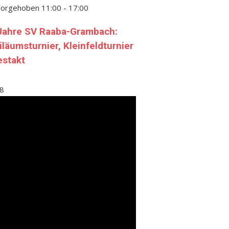
vorgehoben
11:00
-
17:00
Jahre SV Raaba-Grambach:
iläumsturnier, Kleinfeldturnier
estakt
8