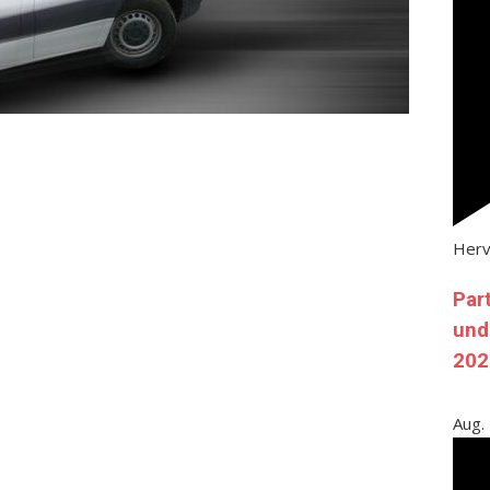
Her
Par
und
202
Aug.