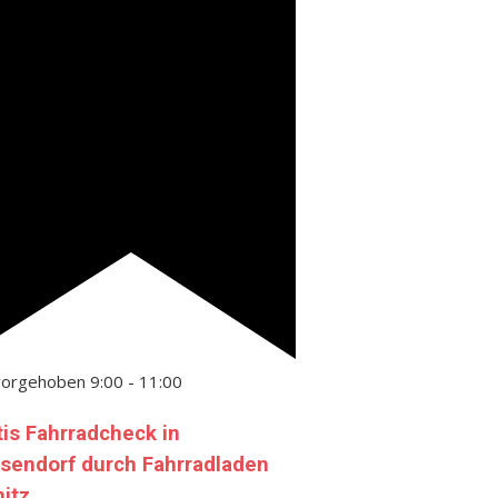
vorgehoben
9:00
-
11:00
tis Fahrradcheck in
sendorf durch Fahrradladen
nitz