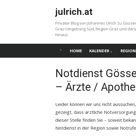
Skip
julrich.at
to
content
Privater Blog von Johannes Ulrich zu Gösse
Graz-Umgebung Süd, Region Graz und dar
hinaus
HOME
KALENDER
REGION
Notdienst Göss
– Ärzte / Apoth
Leider können wir uns nicht aussuchen,
gezeigt, dass ärztliche Notversorgun
dieser Stelle finden Sie – soweit beka
Notdienst in der Region sowie Notrufe