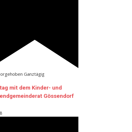
vorgehoben
Ganztägig
tag mit dem Kinder- und
endgemeinderat Gössendorf
8