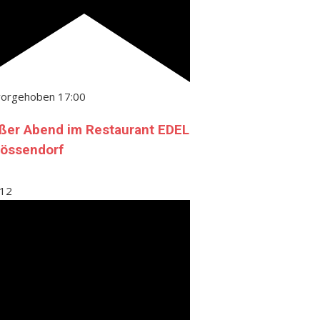
vorgehoben
17:00
ßer Abend im Restaurant EDEL
Gössendorf
12