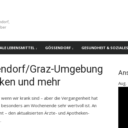
ndorf,
über
ALE LEBENSMITTEL
GÖSSENDORF
GESUNDHEIT & SOZIALE
endorf/Graz-Umgebung
An
eken und mehr
Aug.
 wenn wir krank sind – aber die Vergangenheit hat
g besonders am Wochenende sehr wertvoll ist. An
nnt – den aktualisierten Ärzte- und Apotheken-
.