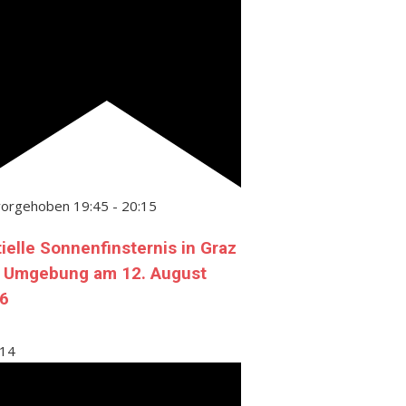
vorgehoben
19:45
-
20:15
tielle Sonnenfinsternis in Graz
 Umgebung am 12. August
6
14