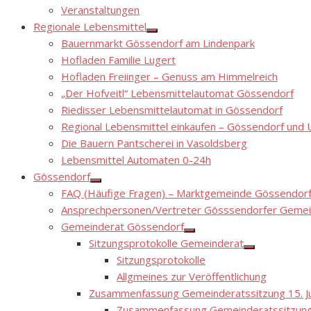
Show
Veranstaltungen
sub
menu
Regionale Lebensmittel
Show
Bauernmarkt Gössendorf am Lindenpark
sub
menu
Hofladen Familie Lugert
Hofladen Freiinger – Genuss am Himmelreich
„Der Hofveitl“ Lebensmittelautomat Gössendorf
Riedisser Lebensmittelautomat in Gössendorf
Regional Lebensmittel einkaufen – Gössendorf un
Die Bauern Pantscherei in Vasoldsberg
Lebensmittel Automaten 0-24h
Gössendorf
Show
FAQ (Häufige Fragen) – Marktgemeinde Gössendor
sub
menu
Ansprechpersonen/Vertreter Gösssendorfer Gemei
Gemeinderat Gössendorf
Show
Sitzungsprotokolle Gemeinderat
sub
Show
menu
Sitzungsprotokolle
sub
menu
Allgmeines zur Veröffentlichung
Zusammenfassung Gemeinderatssitzung 15. Ju
Zusammenfassung Gemeinderatssitzung