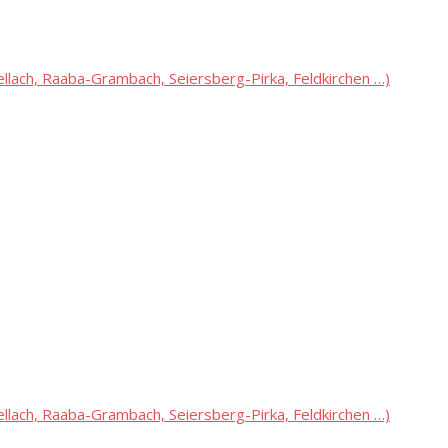
lach, Raaba-Grambach, Seiersberg-Pirka, Feldkirchen …)
lach, Raaba-Grambach, Seiersberg-Pirka, Feldkirchen …)