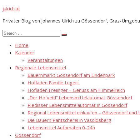
Skip
julrich.at
to
Privater Blog von Johannes Ulrich zu Gössendorf, Graz-Umgebu
content
Search
Search
for:
Home
Kalender
Veranstaltungen
Regionale Lebensmittel
Bauernmarkt Gössendorf am Lindenpark
Hofladen Familie Lugert
Hofladen Freiinger – Genuss am Himmelreich
„Der Hofveitl“ Lebensmittelautomat Gössendorf
Riedisser Lebensmittelautomat in Gössendorf
Regional Lebensmittel einkaufen – Gössendorf un
Die Bauern Pantscherei in Vasoldsberg
Lebensmittel Automaten 0-24h
Gössendorf