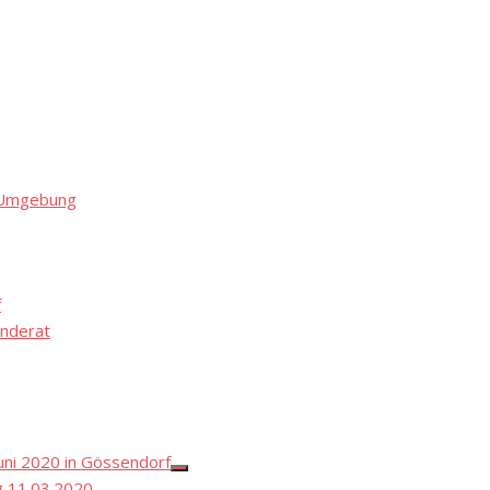
d Umgebung
f
nderat
ni 2020 in Gössendorf
Show
 11.03.2020