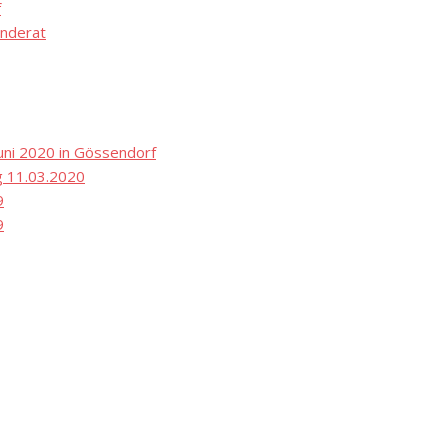
f
nderat
ni 2020 in Gössendorf
 11.03.2020
9
9