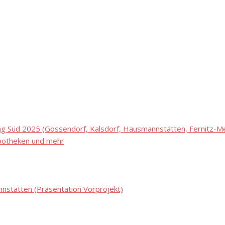
 Süd 2025 (Gössendorf, Kalsdorf, Hausmannstätten, Fernitz-Mel
potheken und mehr
stätten (Präsentation Vorprojekt)