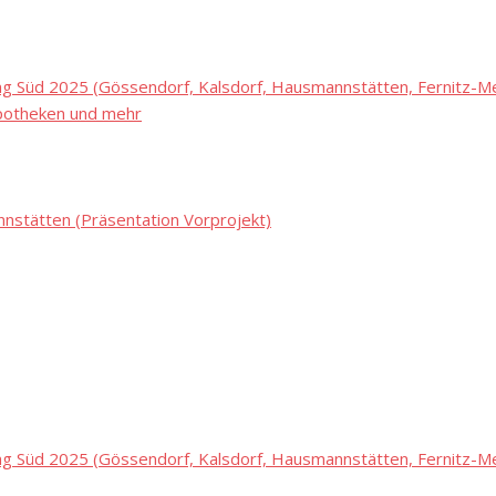
 Süd 2025 (Gössendorf, Kalsdorf, Hausmannstätten, Fernitz-Mel
potheken und mehr
stätten (Präsentation Vorprojekt)
 Süd 2025 (Gössendorf, Kalsdorf, Hausmannstätten, Fernitz-Mel