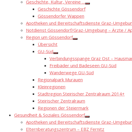
Geschichte, Kultur, Vereine …
Show
Geschichte Gössendorf
sub
menu
Gössendorfer Wappen
Apotheken und Bereitschaftsdienste Graz-Umgebung
Notdienst Gössendorf/Graz-Umgebung – Ärzte / A
Region um Gössendorf
Show
Übersicht
sub
menu
GU-Süd
Show
Verbindungsspange Graz Ost – Hausmann
sub
menu
Freibäder und Badeseen GU-Süd
Wanderwege GU-Süd
Regionalpark Murauen
Kleinregionen
Stadtregion Steirischer Zentralraum 2014+
Steirischer Zentralraum
Regionen der Steiermark
Gesundheit & Soziales Gössendorf
Show
Apotheken und Bereitschaftsdienste Graz-Umgebung
sub
menu
Elternberatungszentrum – EBZ Fernitz