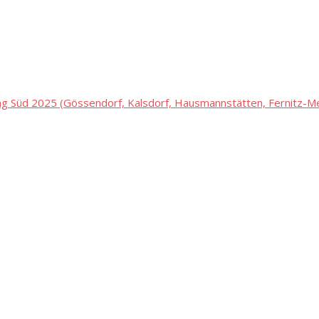
 Süd 2025 (Gössendorf, Kalsdorf, Hausmannstätten, Fernitz-Mel