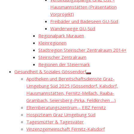
sub
menu
Hausmannstätten (Präsentation
Vorprojekt)
Freibäder und Badeseen GU-Süd
Wanderwege GU-Süd
Regionalpark Murauen
Kleinregionen
Stadtregion Steirischer Zentralraum 2014+
Steirischer Zentralraum
Regionen der Steiermark
Gesundheit & Soziales Gössendorf
Show
Apotheken und Bereitschaftsdienste Graz-
sub
menu
Umgebung Süd 2025 (Gössendorf, Kalsdorf,
Hausmannstätten, Fernitz-Mellach, Raaba-
Grambach, Seiersberg-Pirka, Feldkirchen …)
Elternberatungszentrum – EBZ Fernitz
Hospizteam Graz Umgebung Süd
Tagesmütter & Tagesväter
Vinzenzgemeinschaft Fernitz-Kalsdorf