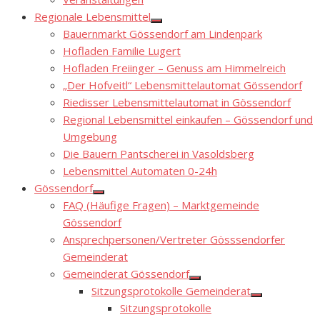
sub
menu
Regionale Lebensmittel
Show
Bauernmarkt Gössendorf am Lindenpark
sub
menu
Hofladen Familie Lugert
Hofladen Freiinger – Genuss am Himmelreich
„Der Hofveitl“ Lebensmittelautomat Gössendorf
Riedisser Lebensmittelautomat in Gössendorf
Regional Lebensmittel einkaufen – Gössendorf und
Umgebung
Die Bauern Pantscherei in Vasoldsberg
Lebensmittel Automaten 0-24h
Gössendorf
Show
FAQ (Häufige Fragen) – Marktgemeinde
sub
menu
Gössendorf
Ansprechpersonen/Vertreter Gösssendorfer
Gemeinderat
Gemeinderat Gössendorf
Show
Sitzungsprotokolle Gemeinderat
sub
Show
menu
Sitzungsprotokolle
sub