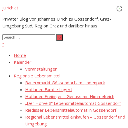
Skip
julrich.at
to
Privater Blog von Johannes Ulrich zu Gössendorf, Graz-
content
Umgebung Süd, Region Graz und darüber hinaus
Search
Search
for:
Home
Kalender
Veranstaltungen
Regionale Lebensmittel
Bauernmarkt Gössendorf am Lindenpark
Hofladen Familie Lugert
Hofladen Freiinger – Genuss am Himmelreich
„Der Hofveitl“ Lebensmittelautomat Gössendorf
Riedisser Lebensmittelautomat in Gössendorf
Regional Lebensmittel einkaufen – Gössendorf und
Umgebung