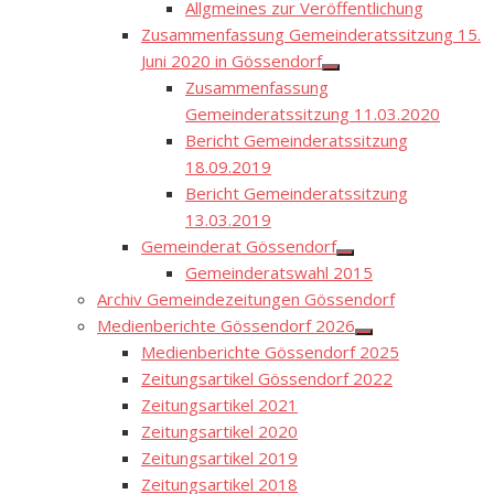
menu
Allgmeines zur Veröffentlichung
Zusammenfassung Gemeinderatssitzung 15.
Juni 2020 in Gössendorf
Show
Zusammenfassung
sub
menu
Gemeinderatssitzung 11.03.2020
Bericht Gemeinderatssitzung
18.09.2019
Bericht Gemeinderatssitzung
13.03.2019
Gemeinderat Gössendorf
Show
Gemeinderatswahl 2015
sub
menu
Archiv Gemeindezeitungen Gössendorf
Medienberichte Gössendorf 2026
Show
Medienberichte Gössendorf 2025
sub
menu
Zeitungsartikel Gössendorf 2022
Zeitungsartikel 2021
Zeitungsartikel 2020
Zeitungsartikel 2019
Zeitungsartikel 2018