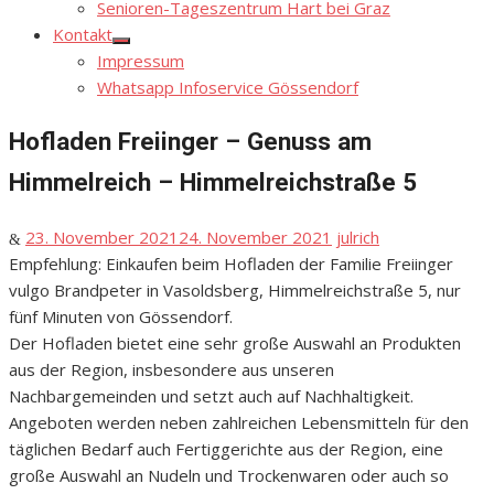
Senioren-Tageszentrum Hart bei Graz
Kontakt
Show
Impressum
sub
menu
Whatsapp Infoservice Gössendorf
Hofladen Freiinger – Genuss am
Himmelreich – Himmelreichstraße 5
Posted
Author
23. November 2021
24. November 2021
julrich
on
Empfehlung: Einkaufen beim Hofladen der Familie Freiinger
vulgo Brandpeter in Vasoldsberg, Himmelreichstraße 5, nur
fünf Minuten von Gössendorf.
Der Hofladen bietet eine sehr große Auswahl an Produkten
aus der Region, insbesondere aus unseren
Nachbargemeinden und setzt auch auf Nachhaltigkeit.
Angeboten werden neben zahlreichen Lebensmitteln für den
täglichen Bedarf auch Fertiggerichte aus der Region, eine
große Auswahl an Nudeln und Trockenwaren oder auch so