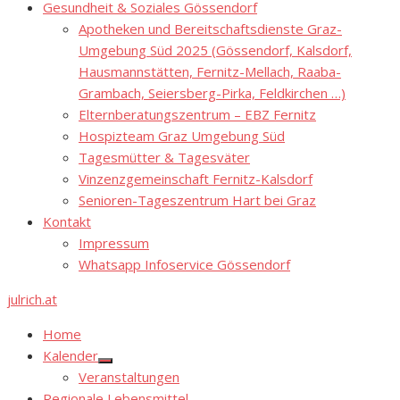
Gesundheit & Soziales Gössendorf
Apotheken und Bereitschaftsdienste Graz-
Umgebung Süd 2025 (Gössendorf, Kalsdorf,
Hausmannstätten, Fernitz-Mellach, Raaba-
Grambach, Seiersberg-Pirka, Feldkirchen …)
Elternberatungszentrum – EBZ Fernitz
Hospizteam Graz Umgebung Süd
Tagesmütter & Tagesväter
Vinzenzgemeinschaft Fernitz-Kalsdorf
Senioren-Tageszentrum Hart bei Graz
Kontakt
Impressum
Whatsapp Infoservice Gössendorf
julrich.at
Home
Kalender
Show
Veranstaltungen
sub
menu
Regionale Lebensmittel