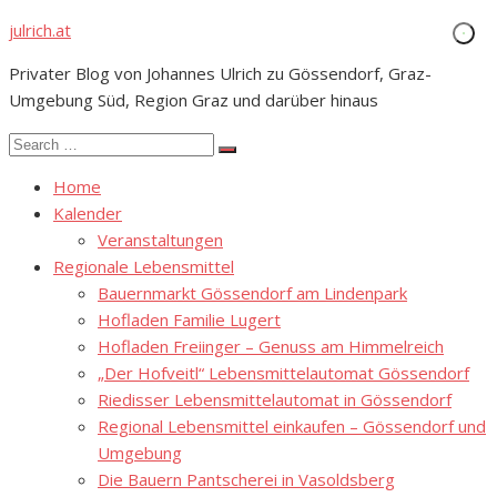
Skip
julrich.at
to
Privater Blog von Johannes Ulrich zu Gössendorf, Graz-
content
Umgebung Süd, Region Graz und darüber hinaus
Search
Search
for:
Home
Kalender
Veranstaltungen
Regionale Lebensmittel
Bauernmarkt Gössendorf am Lindenpark
Hofladen Familie Lugert
Hofladen Freiinger – Genuss am Himmelreich
„Der Hofveitl“ Lebensmittelautomat Gössendorf
Riedisser Lebensmittelautomat in Gössendorf
Regional Lebensmittel einkaufen – Gössendorf und
Umgebung
Die Bauern Pantscherei in Vasoldsberg