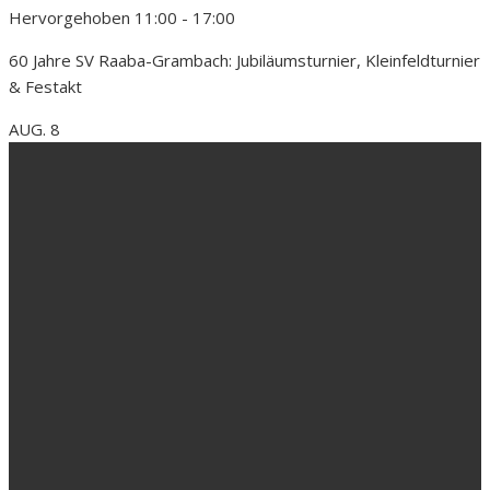
Hervorgehoben
11:00
-
17:00
60 Jahre SV Raaba-Grambach: Jubiläumsturnier, Kleinfeldturnier
& Festakt
AUG.
8