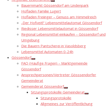
Show
Bauernmarkt Gössendorf am Lindenpark
sub
menu
Hofladen Familie Lugert
Hofladen Freiinger – Genuss am Himmelreich
„Der Hofveitl“ Lebensmittelautomat Gössendorf
Riedisser Lebensmittelautomat in Gössendorf
Regional Lebensmittel einkaufen – Gössendorf und
Umgebung
Die Bauern Pantscherei in Vasoldsberg
Lebensmittel Automaten 0-24h
Gössendorf
Show
FAQ (Häufige Fragen) – Marktgemeinde
sub
menu
Gössendorf
Ansprechpersonen/Vertreter Gösssendorfer
Gemeinderat
Gemeinderat Gössendorf
Show
Sitzungsprotokolle Gemeinderat
sub
Show
menu
Sitzungsprotokolle
sub
menu
Allgmeines zur Veröffentlichung