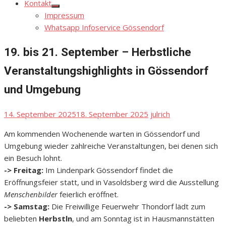
Kontakt
Show
Impressum
sub
menu
Whatsapp Infoservice Gössendorf
19. bis 21. September – Herbstliche
Veranstaltungshighlights in Gössendorf
und Umgebung
Posted
Author
14. September 2025
18. September 2025
julrich
on
Am kommenden Wochenende warten in Gössendorf und
Umgebung wieder zahlreiche Veranstaltungen, bei denen sich
ein Besuch lohnt.
-> Freitag:
Im Lindenpark Gössendorf findet die
Eröffnungsfeier statt, und in Vasoldsberg wird die Ausstellung
Menschenbilder
feierlich eröffnet.
-> Samstag:
Die Freiwillige Feuerwehr Thondorf lädt zum
beliebten
Herbstln
, und am Sonntag ist in Hausmannstätten