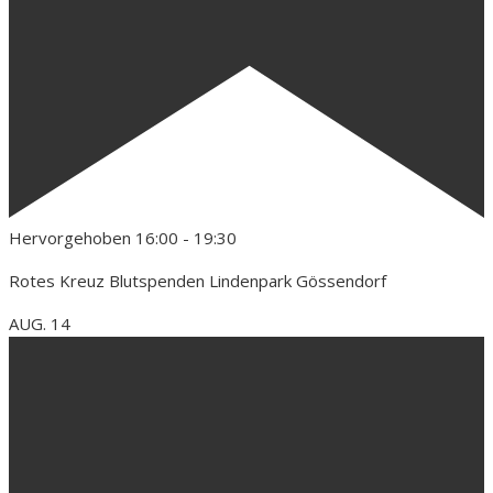
Hervorgehoben
16:00
-
19:30
Rotes Kreuz Blutspenden Lindenpark Gössendorf
AUG.
14