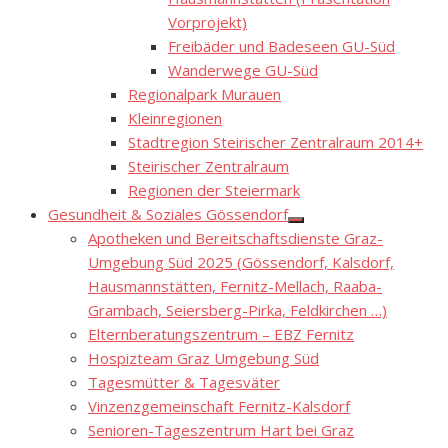
Vorprojekt)
Freibäder und Badeseen GU-Süd
Wanderwege GU-Süd
Regionalpark Murauen
Kleinregionen
Stadtregion Steirischer Zentralraum 2014+
Steirischer Zentralraum
Regionen der Steiermark
Gesundheit & Soziales Gössendorf
Show
Apotheken und Bereitschaftsdienste Graz-
sub
menu
Umgebung Süd 2025 (Gössendorf, Kalsdorf,
Hausmannstätten, Fernitz-Mellach, Raaba-
Grambach, Seiersberg-Pirka, Feldkirchen …)
Elternberatungszentrum – EBZ Fernitz
Hospizteam Graz Umgebung Süd
Tagesmütter & Tagesväter
Vinzenzgemeinschaft Fernitz-Kalsdorf
Senioren-Tageszentrum Hart bei Graz