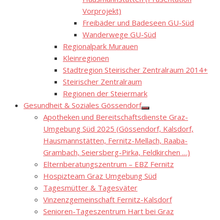
Vorprojekt)
Freibäder und Badeseen GU-Süd
Wanderwege GU-Süd
Regionalpark Murauen
Kleinregionen
Stadtregion Steirischer Zentralraum 2014+
Steirischer Zentralraum
Regionen der Steiermark
Gesundheit & Soziales Gössendorf
Show
Apotheken und Bereitschaftsdienste Graz-
sub
menu
Umgebung Süd 2025 (Gössendorf, Kalsdorf,
Hausmannstätten, Fernitz-Mellach, Raaba-
Grambach, Seiersberg-Pirka, Feldkirchen …)
Elternberatungszentrum – EBZ Fernitz
Hospizteam Graz Umgebung Süd
Tagesmütter & Tagesväter
Vinzenzgemeinschaft Fernitz-Kalsdorf
Senioren-Tageszentrum Hart bei Graz