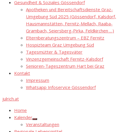
Gesundheit & Soziales Gössendorf
Apotheken und Bereitschaftsdienste Graz-
Umgebung Süd 2025 (Gössendorf, Kalsdorf,
Hausmannstätten, Fernitz-Mellach, Raaba-
Grambach, Seiersberg-Pirka, Feldkirchen …)
Elternberatungszentrum – EBZ Fernitz
Hospizteam Graz Umgebung Süd
Tagesmütter & Tagesväter
Vinzenzgemeinschaft Fernitz-Kalsdorf
Senioren-Tageszentrum Hart bei Graz
Kontakt
Impressum
Whatsapp Infoservice Gössendorf
julrich.at
Home
Kalender
Show
Veranstaltungen
sub
menu
Regionale Lebensmittel