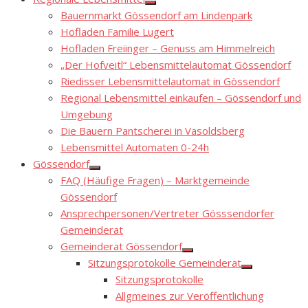
Show
Bauernmarkt Gössendorf am Lindenpark
sub
menu
Hofladen Familie Lugert
Hofladen Freiinger – Genuss am Himmelreich
„Der Hofveitl“ Lebensmittelautomat Gössendorf
Riedisser Lebensmittelautomat in Gössendorf
Regional Lebensmittel einkaufen – Gössendorf und
Umgebung
Die Bauern Pantscherei in Vasoldsberg
Lebensmittel Automaten 0-24h
Gössendorf
Show
FAQ (Häufige Fragen) – Marktgemeinde
sub
menu
Gössendorf
Ansprechpersonen/Vertreter Gösssendorfer
Gemeinderat
Gemeinderat Gössendorf
Show
Sitzungsprotokolle Gemeinderat
sub
Show
menu
Sitzungsprotokolle
sub
menu
Allgmeines zur Veröffentlichung