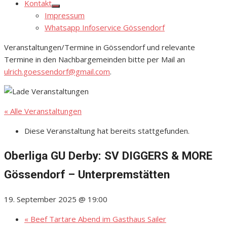
Kontakt
Show
Impressum
sub
menu
Whatsapp Infoservice Gössendorf
Veranstaltungen/Termine in Gössendorf und relevante
Termine in den Nachbargemeinden bitte per Mail an
ulrich.goessendorf@gmail.com
.
« Alle Veranstaltungen
Diese Veranstaltung hat bereits stattgefunden.
Oberliga GU Derby: SV DIGGERS & MORE
Gössendorf – Unterpremstätten
19. September 2025 @ 19:00
«
Beef Tartare Abend im Gasthaus Sailer