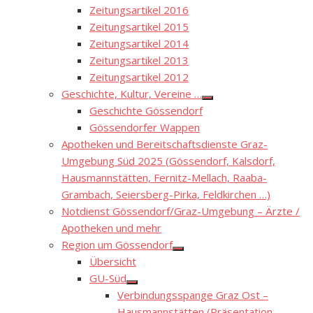
Zeitungsartikel 2016
Zeitungsartikel 2015
Zeitungsartikel 2014
Zeitungsartikel 2013
Zeitungsartikel 2012
Geschichte, Kultur, Vereine …
Show
Geschichte Gössendorf
sub
menu
Gössendorfer Wappen
Apotheken und Bereitschaftsdienste Graz-
Umgebung Süd 2025 (Gössendorf, Kalsdorf,
Hausmannstätten, Fernitz-Mellach, Raaba-
Grambach, Seiersberg-Pirka, Feldkirchen …)
Notdienst Gössendorf/Graz-Umgebung – Ärzte /
Apotheken und mehr
Region um Gössendorf
Show
Übersicht
sub
menu
GU-Süd
Show
Verbindungsspange Graz Ost –
sub
menu
Hausmannstätten (Präsentation