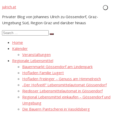
Skip
julrich.at
to
Privater Blog von Johannes Ulrich zu Gössendorf, Graz-
content
Umgebung Süd, Region Graz und darüber hinaus
Search
Search
for:
Home
Kalender
Veranstaltungen
Regionale Lebensmittel
Bauernmarkt Gössendorf am Lindenpark
Hofladen Familie Lugert
Hofladen Freiinger – Genuss am Himmelreich
„Der Hofveitl“ Lebensmittelautomat Gössendorf
Riedisser Lebensmittelautomat in Gössendorf
Regional Lebensmittel einkaufen – Gössendorf und
Umgebung
Die Bauern Pantscherei in Vasoldsberg