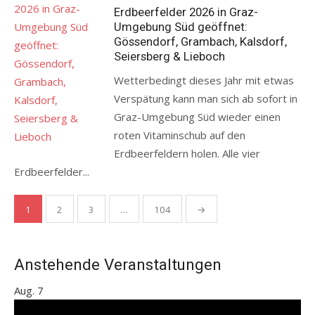
on
Erdbeerfelder 2026 in Graz-
Umgebung Süd geöffnet:
Gössendorf, Grambach, Kalsdorf,
Seiersberg & Lieboch
Wetterbedingt dieses Jahr mit etwas
Verspätung kann man sich ab sofort in
Graz-Umgebung Süd wieder einen
roten Vitaminschub auf den
Erdbeerfeldern holen. Alle vier
Erdbeerfelder...
Seitennummerierung
1
2
3
…
104
→
der
Beiträge
Anstehende Veranstaltungen
Aug.
7