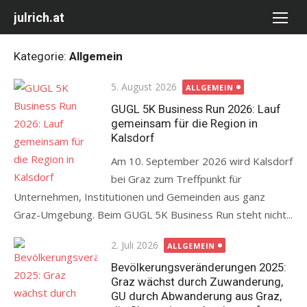
Skip
julrich.at
to
content
Kategorie:
Allgemein
Posted
5. August 2026
ALLGEMEIN
on
GUGL 5K Business Run 2026: Lauf
gemeinsam für die Region in
Kalsdorf
Am 10. September 2026 wird Kalsdorf
bei Graz zum Treffpunkt für
Unternehmen, Institutionen und Gemeinden aus ganz
Graz-Umgebung. Beim GUGL 5K Business Run steht nicht...
Posted
2. Juli 2026
ALLGEMEIN
on
Bevölkerungsveränderungen 2025:
Graz wächst durch Zuwanderung,
GU durch Abwanderung aus Graz,