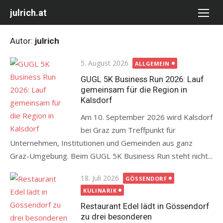
Skip
julrich.at
to
content
Autor:
julrich
Posted
5. August 2026
ALLGEMEIN
on
GUGL 5K Business Run 2026: Lauf
gemeinsam für die Region in
Kalsdorf
Am 10. September 2026 wird Kalsdorf
bei Graz zum Treffpunkt für
Unternehmen, Institutionen und Gemeinden aus ganz
Graz-Umgebung. Beim GUGL 5K Business Run steht nicht...
Posted
18. Juli 2026
GÖSSENDORF
on
KULINARIK
Restaurant Edel lädt in Gössendorf
zu drei besonderen