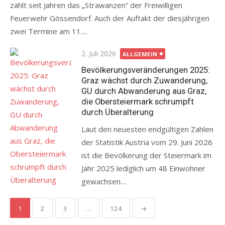
zählt seit Jahren das „Strawanzen“ der Freiwilligen
Feuerwehr Gössendorf. Auch der Auftakt der diesjährigen
zwei Termine am 11....
Posted
2. Juli 2026
ALLGEMEIN
on
Bevölkerungsveränderungen 2025:
Graz wächst durch Zuwanderung,
GU durch Abwanderung aus Graz,
die Obersteiermark schrumpft
durch Überalterung
Laut den neuesten endgültigen Zahlen
der Statistik Austria vom 29. Juni 2026
ist die Bevölkerung der Steiermark im
Jahr 2025 lediglich um 48 Einwohner
gewachsen....
Seitennummerierung
1
2
3
…
124
→
der