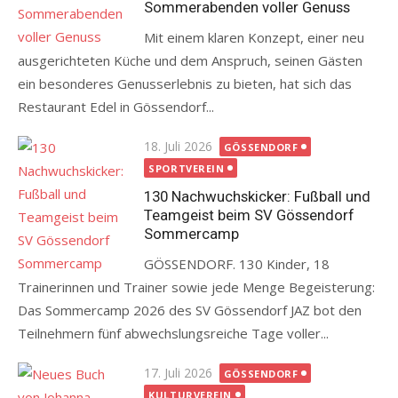
Sommerabenden voller Genuss
Mit einem klaren Konzept, einer neu
ausgerichteten Küche und dem Anspruch, seinen Gästen
ein besonderes Genusserlebnis zu bieten, hat sich das
Restaurant Edel in Gössendorf...
Posted
18. Juli 2026
GÖSSENDORF
on
SPORTVEREIN
130 Nachwuchskicker: Fußball und
Teamgeist beim SV Gössendorf
Sommercamp
GÖSSENDORF. 130 Kinder, 18
Trainerinnen und Trainer sowie jede Menge Begeisterung:
Das Sommercamp 2026 des SV Gössendorf JAZ bot den
Teilnehmern fünf abwechslungsreiche Tage voller...
Posted
17. Juli 2026
GÖSSENDORF
on
KULTURVEREIN