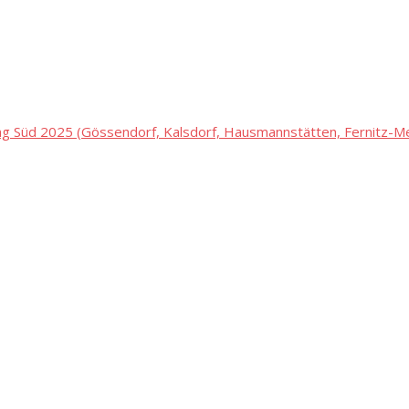
 Süd 2025 (Gössendorf, Kalsdorf, Hausmannstätten, Fernitz-Mel