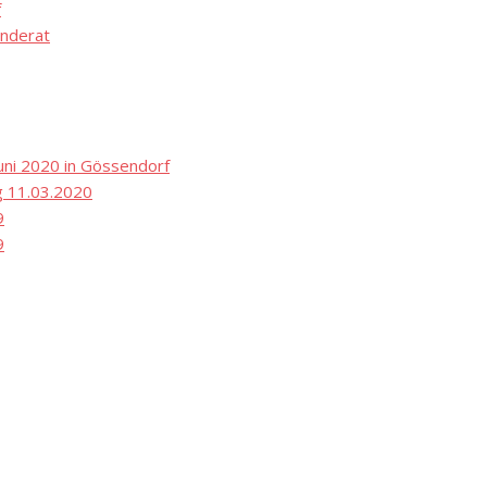
f
nderat
ni 2020 in Gössendorf
 11.03.2020
9
9