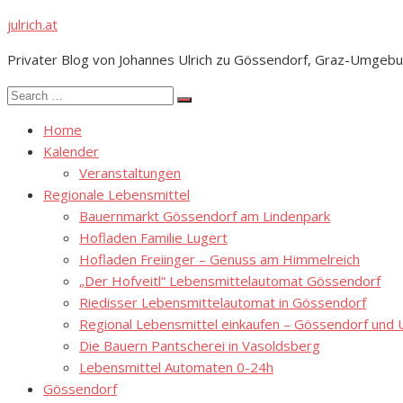
Skip
julrich.at
to
Privater Blog von Johannes Ulrich zu Gössendorf, Graz-Umgebu
content
Search
Search
for:
Home
Kalender
Veranstaltungen
Regionale Lebensmittel
Bauernmarkt Gössendorf am Lindenpark
Hofladen Familie Lugert
Hofladen Freiinger – Genuss am Himmelreich
„Der Hofveitl“ Lebensmittelautomat Gössendorf
Riedisser Lebensmittelautomat in Gössendorf
Regional Lebensmittel einkaufen – Gössendorf un
Die Bauern Pantscherei in Vasoldsberg
Lebensmittel Automaten 0-24h
Gössendorf