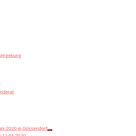
d Umgebung
f
nderat
ni 2020 in Gössendorf
Show
 11.03.2020