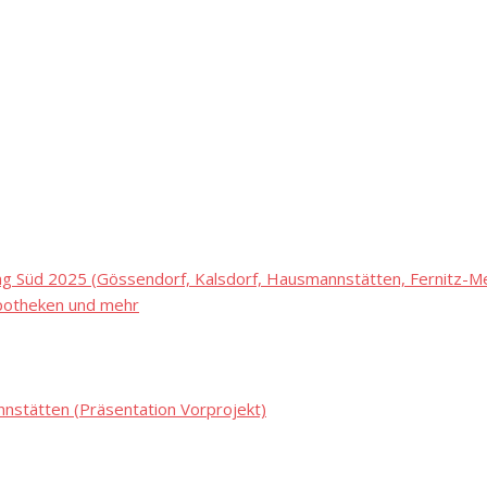
 Süd 2025 (Gössendorf, Kalsdorf, Hausmannstätten, Fernitz-Mel
potheken und mehr
stätten (Präsentation Vorprojekt)