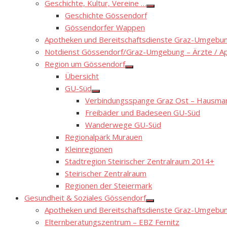
Geschichte, Kultur, Vereine …
Show
Geschichte Gössendorf
sub
menu
Gössendorfer Wappen
Apotheken und Bereitschaftsdienste Graz-Umgebung
Notdienst Gössendorf/Graz-Umgebung – Ärzte / A
Region um Gössendorf
Show
Übersicht
sub
menu
GU-Süd
Show
Verbindungsspange Graz Ost – Hausmann
sub
menu
Freibäder und Badeseen GU-Süd
Wanderwege GU-Süd
Regionalpark Murauen
Kleinregionen
Stadtregion Steirischer Zentralraum 2014+
Steirischer Zentralraum
Regionen der Steiermark
Gesundheit & Soziales Gössendorf
Show
Apotheken und Bereitschaftsdienste Graz-Umgebung
sub
menu
Elternberatungszentrum – EBZ Fernitz