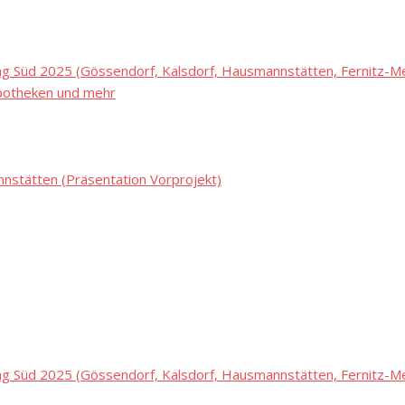
 Süd 2025 (Gössendorf, Kalsdorf, Hausmannstätten, Fernitz-Mel
potheken und mehr
stätten (Präsentation Vorprojekt)
 Süd 2025 (Gössendorf, Kalsdorf, Hausmannstätten, Fernitz-Mel