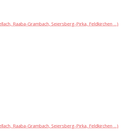
lach, Raaba-Grambach, Seiersberg-Pirka, Feldkirchen …)
lach, Raaba-Grambach, Seiersberg-Pirka, Feldkirchen …)