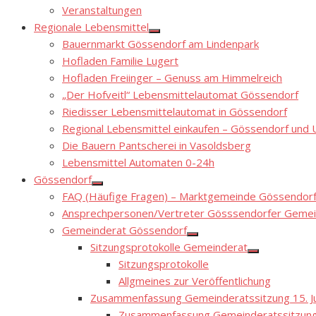
Show
Veranstaltungen
sub
menu
Regionale Lebensmittel
Show
Bauernmarkt Gössendorf am Lindenpark
sub
menu
Hofladen Familie Lugert
Hofladen Freiinger – Genuss am Himmelreich
„Der Hofveitl“ Lebensmittelautomat Gössendorf
Riedisser Lebensmittelautomat in Gössendorf
Regional Lebensmittel einkaufen – Gössendorf un
Die Bauern Pantscherei in Vasoldsberg
Lebensmittel Automaten 0-24h
Gössendorf
Show
FAQ (Häufige Fragen) – Marktgemeinde Gössendor
sub
menu
Ansprechpersonen/Vertreter Gösssendorfer Gemei
Gemeinderat Gössendorf
Show
Sitzungsprotokolle Gemeinderat
sub
Show
menu
Sitzungsprotokolle
sub
menu
Allgmeines zur Veröffentlichung
Zusammenfassung Gemeinderatssitzung 15. Ju
Zusammenfassung Gemeinderatssitzung