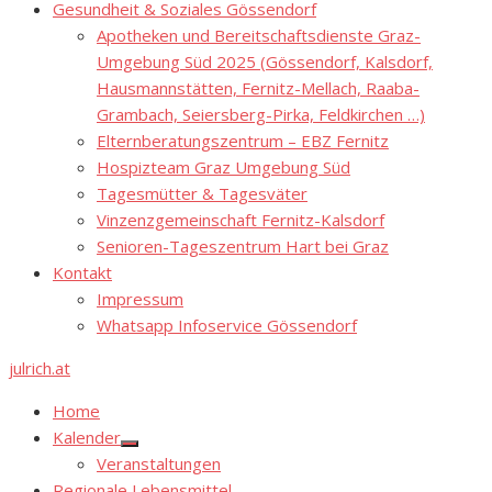
Gesundheit & Soziales Gössendorf
Apotheken und Bereitschaftsdienste Graz-
Umgebung Süd 2025 (Gössendorf, Kalsdorf,
Hausmannstätten, Fernitz-Mellach, Raaba-
Grambach, Seiersberg-Pirka, Feldkirchen …)
Elternberatungszentrum – EBZ Fernitz
Hospizteam Graz Umgebung Süd
Tagesmütter & Tagesväter
Vinzenzgemeinschaft Fernitz-Kalsdorf
Senioren-Tageszentrum Hart bei Graz
Kontakt
Impressum
Whatsapp Infoservice Gössendorf
julrich.at
Home
Kalender
Show
Veranstaltungen
sub
menu
Regionale Lebensmittel