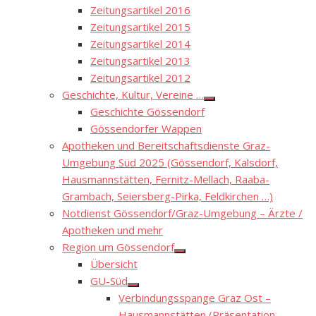
Zeitungsartikel 2016
Zeitungsartikel 2015
Zeitungsartikel 2014
Zeitungsartikel 2013
Zeitungsartikel 2012
Geschichte, Kultur, Vereine …
Show
Geschichte Gössendorf
sub
menu
Gössendorfer Wappen
Apotheken und Bereitschaftsdienste Graz-
Umgebung Süd 2025 (Gössendorf, Kalsdorf,
Hausmannstätten, Fernitz-Mellach, Raaba-
Grambach, Seiersberg-Pirka, Feldkirchen …)
Notdienst Gössendorf/Graz-Umgebung – Ärzte /
Apotheken und mehr
Region um Gössendorf
Show
Übersicht
sub
menu
GU-Süd
Show
Verbindungsspange Graz Ost –
sub
menu
Hausmannstätten (Präsentation