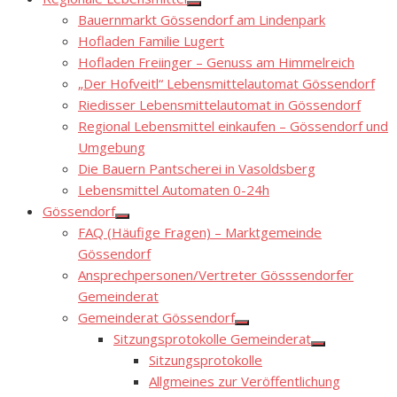
Show
Bauernmarkt Gössendorf am Lindenpark
sub
menu
Hofladen Familie Lugert
Hofladen Freiinger – Genuss am Himmelreich
„Der Hofveitl“ Lebensmittelautomat Gössendorf
Riedisser Lebensmittelautomat in Gössendorf
Regional Lebensmittel einkaufen – Gössendorf und
Umgebung
Die Bauern Pantscherei in Vasoldsberg
Lebensmittel Automaten 0-24h
Gössendorf
Show
FAQ (Häufige Fragen) – Marktgemeinde
sub
menu
Gössendorf
Ansprechpersonen/Vertreter Gösssendorfer
Gemeinderat
Gemeinderat Gössendorf
Show
Sitzungsprotokolle Gemeinderat
sub
Show
menu
Sitzungsprotokolle
sub
menu
Allgmeines zur Veröffentlichung