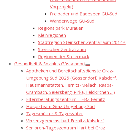
Vorprojekt)
Freibäder und Badeseen GU-Süd
Wanderwege GU-Süd
Regionalpark Murauen
Kleinregionen
Stadtregion Steirischer Zentralraum 2014+
Steirischer Zentralraum
Regionen der Steiermark
Gesundheit & Soziales Gössendorf
Show
Apotheken und Bereitschaftsdienste Graz-
sub
menu
Umgebung Süd 2025 (Gössendorf, Kalsdorf,
Hausmannstätten, Fernitz-Mellach, Raaba-
Grambach, Seiersberg-Pirka, Feldkirchen …)
Elternberatungszentrum – EBZ Fernitz
Hospizteam Graz Umgebung Süd
Tagesmütter & Tagesväter
Vinzenzgemeinschaft Fernitz-Kalsdorf
Senioren-Tageszentrum Hart bei Graz