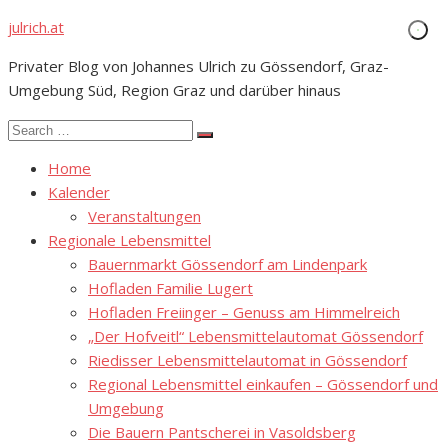
Skip
julrich.at
to
Privater Blog von Johannes Ulrich zu Gössendorf, Graz-
content
Umgebung Süd, Region Graz und darüber hinaus
Search
Search
for:
Home
Kalender
Veranstaltungen
Regionale Lebensmittel
Bauernmarkt Gössendorf am Lindenpark
Hofladen Familie Lugert
Hofladen Freiinger – Genuss am Himmelreich
„Der Hofveitl“ Lebensmittelautomat Gössendorf
Riedisser Lebensmittelautomat in Gössendorf
Regional Lebensmittel einkaufen – Gössendorf und
Umgebung
Die Bauern Pantscherei in Vasoldsberg