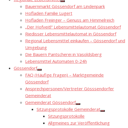
Show
Bauernmarkt Gössendorf am Lindenpark
sub
menu
Hofladen Familie Lugert
Hofladen Freiinger – Genuss am Himmelreich
„Der Hofveitl“ Lebensmittelautomat Gössendorf
Riedisser Lebensmittelautomat in Gössendorf
Regional Lebensmittel einkaufen – Gössendorf und
Umgebung
Die Bauern Pantscherei in Vasoldsberg
Lebensmittel Automaten 0-24h
Gössendorf
Show
FAQ (Häufige Fragen) – Marktgemeinde
sub
menu
Gössendorf
Ansprechpersonen/Vertreter Gösssendorfer
Gemeinderat
Gemeinderat Gössendorf
Show
Sitzungsprotokolle Gemeinderat
sub
Show
menu
Sitzungsprotokolle
sub
menu
Allgmeines zur Veröffentlichung