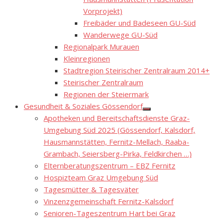
Vorprojekt)
Freibäder und Badeseen GU-Süd
Wanderwege GU-Süd
Regionalpark Murauen
Kleinregionen
Stadtregion Steirischer Zentralraum 2014+
Steirischer Zentralraum
Regionen der Steiermark
Gesundheit & Soziales Gössendorf
Show
Apotheken und Bereitschaftsdienste Graz-
sub
menu
Umgebung Süd 2025 (Gössendorf, Kalsdorf,
Hausmannstätten, Fernitz-Mellach, Raaba-
Grambach, Seiersberg-Pirka, Feldkirchen …)
Elternberatungszentrum – EBZ Fernitz
Hospizteam Graz Umgebung Süd
Tagesmütter & Tagesväter
Vinzenzgemeinschaft Fernitz-Kalsdorf
Senioren-Tageszentrum Hart bei Graz