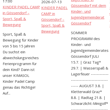
17:00
2026-07-13
Gössendorf mit dem
KINDER PADEL CAMP
KINDER PADEL
Kinder- und
in Gössendorf –
CAMP in
Jugendgemeinderat
Sport, Spaß &
Gössendorf –
Gössendorf
Bewegung
Sport, Spaß &
Bewegung
SOMMER
Sport, Spaß &
PROGRAMM des
Bewegung für Kinder
Kinder- und
von 5 bis 15 Jahren
Jugendgemeinderates
Du suchst ein
Gössendorf JULI
abwechslungsreiches
15.7. | Graz Tag*
Ferienprogramm für
29.7. | Wasserspaß &
dein Kind? Dann ist
Lagerfeuer ------------
unser KIMASOL
-------------------------
Kinder Padel Camp
----- AUGUST 3.8. |
genau das Richtige!
Kletterwald Graz*
Auf...
8.8. | Radtag 21.8. |
Schwarzlicht-Minigolf*
-------------------------