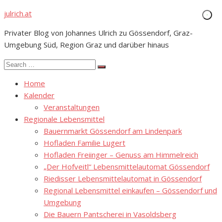
Skip
julrich.at
to
Privater Blog von Johannes Ulrich zu Gössendorf, Graz-
content
Umgebung Süd, Region Graz und darüber hinaus
Search
Search
for:
Home
Kalender
Veranstaltungen
Regionale Lebensmittel
Bauernmarkt Gössendorf am Lindenpark
Hofladen Familie Lugert
Hofladen Freiinger – Genuss am Himmelreich
„Der Hofveitl“ Lebensmittelautomat Gössendorf
Riedisser Lebensmittelautomat in Gössendorf
Regional Lebensmittel einkaufen – Gössendorf und
Umgebung
Die Bauern Pantscherei in Vasoldsberg