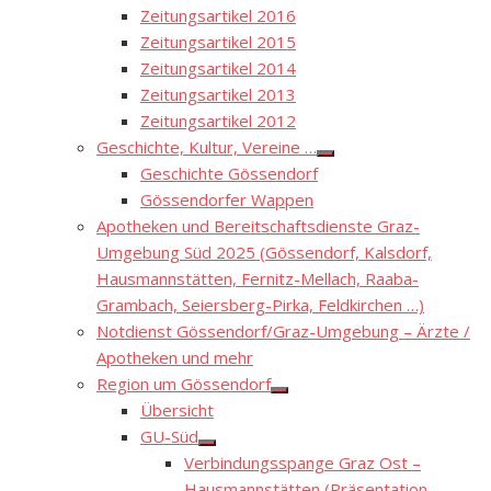
Zeitungsartikel 2016
Zeitungsartikel 2015
Zeitungsartikel 2014
Zeitungsartikel 2013
Zeitungsartikel 2012
Geschichte, Kultur, Vereine …
Show
Geschichte Gössendorf
sub
menu
Gössendorfer Wappen
Apotheken und Bereitschaftsdienste Graz-
Umgebung Süd 2025 (Gössendorf, Kalsdorf,
Hausmannstätten, Fernitz-Mellach, Raaba-
Grambach, Seiersberg-Pirka, Feldkirchen …)
Notdienst Gössendorf/Graz-Umgebung – Ärzte /
Apotheken und mehr
Region um Gössendorf
Show
Übersicht
sub
menu
GU-Süd
Show
Verbindungsspange Graz Ost –
sub
menu
Hausmannstätten (Präsentation