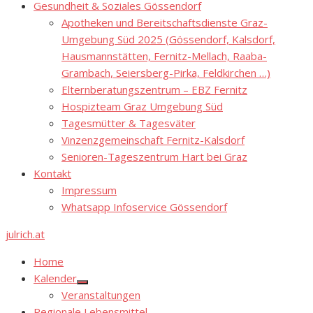
Gesundheit & Soziales Gössendorf
Apotheken und Bereitschaftsdienste Graz-
Umgebung Süd 2025 (Gössendorf, Kalsdorf,
Hausmannstätten, Fernitz-Mellach, Raaba-
Grambach, Seiersberg-Pirka, Feldkirchen …)
Elternberatungszentrum – EBZ Fernitz
Hospizteam Graz Umgebung Süd
Tagesmütter & Tagesväter
Vinzenzgemeinschaft Fernitz-Kalsdorf
Senioren-Tageszentrum Hart bei Graz
Kontakt
Impressum
Whatsapp Infoservice Gössendorf
julrich.at
Home
Kalender
Show
Veranstaltungen
sub
menu
Regionale Lebensmittel