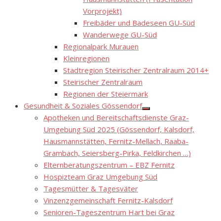
Vorprojekt)
Freibäder und Badeseen GU-Süd
Wanderwege GU-Süd
Regionalpark Murauen
Kleinregionen
Stadtregion Steirischer Zentralraum 2014+
Steirischer Zentralraum
Regionen der Steiermark
Gesundheit & Soziales Gössendorf
Show
Apotheken und Bereitschaftsdienste Graz-
sub
menu
Umgebung Süd 2025 (Gössendorf, Kalsdorf,
Hausmannstätten, Fernitz-Mellach, Raaba-
Grambach, Seiersberg-Pirka, Feldkirchen …)
Elternberatungszentrum – EBZ Fernitz
Hospizteam Graz Umgebung Süd
Tagesmütter & Tagesväter
Vinzenzgemeinschaft Fernitz-Kalsdorf
Senioren-Tageszentrum Hart bei Graz