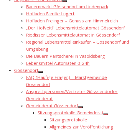
Show
Bauernmarkt Gössendorf am Lindenpark
sub
menu
Hofladen Familie Lugert
Hofladen Freiinger – Genuss am Himmelreich
„Der Hofveitl“ Lebensmittelautomat Gössendorf
Riedisser Lebensmittelautomat in Gössendorf
Regional Lebensmittel einkaufen – Gössendorf und
Umgebung
Die Bauern Pantscherei in Vasoldsberg
Lebensmittel Automaten 0-24h
Gössendorf
Show
FAQ (Häufige Fragen) – Marktgemeinde
sub
menu
Gössendorf
Ansprechpersonen/Vertreter Gösssendorfer
Gemeinderat
Gemeinderat Gössendorf
Show
Sitzungsprotokolle Gemeinderat
sub
Show
menu
Sitzungsprotokolle
sub
menu
Allgmeines zur Veröffentlichung