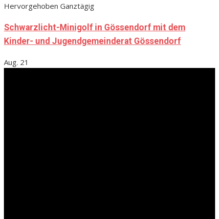
Hervorgehoben
Ganztägig
Schwarzlicht-Minigolf in Gössendorf mit dem
Kinder- und Jugendgemeinderat Gössendorf
Aug.
21