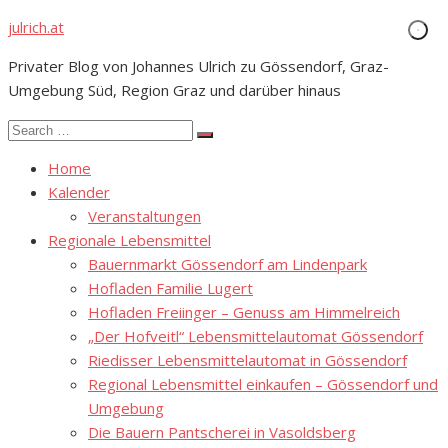
Skip
julrich.at
to
Privater Blog von Johannes Ulrich zu Gössendorf, Graz-
content
Umgebung Süd, Region Graz und darüber hinaus
Search
Search
for:
Home
Kalender
Veranstaltungen
Regionale Lebensmittel
Bauernmarkt Gössendorf am Lindenpark
Hofladen Familie Lugert
Hofladen Freiinger – Genuss am Himmelreich
„Der Hofveitl“ Lebensmittelautomat Gössendorf
Riedisser Lebensmittelautomat in Gössendorf
Regional Lebensmittel einkaufen – Gössendorf und
Umgebung
Die Bauern Pantscherei in Vasoldsberg