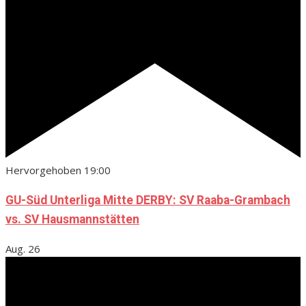
Hervorgehoben
19:00
GU-Süd Unterliga Mitte DERBY: SV Raaba-Grambach
vs. SV Hausmannstätten
Aug.
26