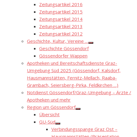
Zeitungsartikel 2016
Zeitungsartikel 2015
Zeitungsartikel 2014
Zeitungsartikel 2013
Zeitungsartikel 2012
Geschichte, Kultur, Vereine …
Show
Geschichte Gössendorf
sub
menu
Gössendorfer Wappen
Apotheken und Bereitschaftsdienste Graz-
Umgebung Süd 2025 (Gössendorf, Kalsdorf,
Hausmannstätten, Fernitz-Mellach, Raaba-
Grambach, Seiersberg-Pirka, Feldkirchen …)
Notdienst Gössendorf/Graz-Umgebung – Ärzte /
Apotheken und mehr
Region um Gössendorf
Show
Übersicht
sub
menu
GU-Süd
Show
Verbindungsspange Graz Ost –
sub
menu
Hausmannstätten (Präsentation