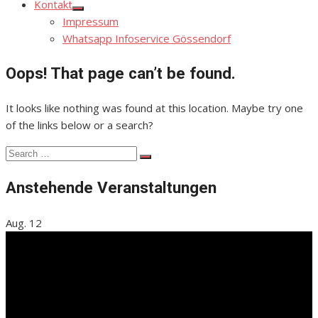
Kontakt
Show
Impressum
sub
menu
Whatsapp Infoservice Gössendorf
Oops! That page can’t be found.
It looks like nothing was found at this location. Maybe try one
of the links below or a search?
Search
Search
for:
Anstehende Veranstaltungen
Aug.
12