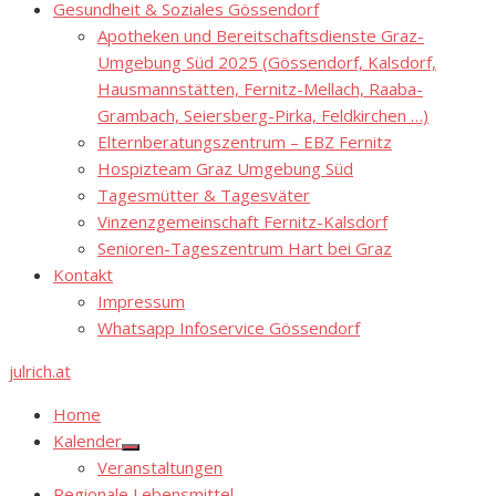
Gesundheit & Soziales Gössendorf
Apotheken und Bereitschaftsdienste Graz-
Umgebung Süd 2025 (Gössendorf, Kalsdorf,
Hausmannstätten, Fernitz-Mellach, Raaba-
Grambach, Seiersberg-Pirka, Feldkirchen …)
Elternberatungszentrum – EBZ Fernitz
Hospizteam Graz Umgebung Süd
Tagesmütter & Tagesväter
Vinzenzgemeinschaft Fernitz-Kalsdorf
Senioren-Tageszentrum Hart bei Graz
Kontakt
Impressum
Whatsapp Infoservice Gössendorf
julrich.at
Home
Kalender
Show
Veranstaltungen
sub
menu
Regionale Lebensmittel