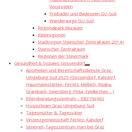
Vorprojekt)
Freibäder und Badeseen GU-Süd
Wanderwege GU-Süd
Regionalpark Murauen
Kleinregionen
Stadtregion Steirischer Zentralraum 2014+
Steirischer Zentralraum
Regionen der Steiermark
Gesundheit & Soziales Gössendorf
Show
Apotheken und Bereitschaftsdienste Graz-
sub
menu
Umgebung Süd 2025 (Gössendorf, Kalsdorf,
Hausmannstätten, Fernitz-Mellach, Raaba-
Grambach, Seiersberg-Pirka, Feldkirchen …)
Elternberatungszentrum – EBZ Fernitz
Hospizteam Graz Umgebung Süd
Tagesmütter & Tagesväter
Vinzenzgemeinschaft Fernitz-Kalsdorf
Senioren-Tageszentrum Hart bei Graz