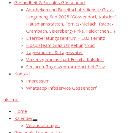
Gesundheit & Soziales Gössendorf
Apotheken und Bereitschaftsdienste Graz-
Umgebung Süd 2025 (Gössendorf, Kalsdorf,
Hausmannstätten, Fernitz-Mellach, Raaba-
Grambach, Seiersberg-Pirka, Feldkirchen …)
Elternberatungszentrum – EBZ Fernitz
Hospizteam Graz Umgebung Süd
Tagesmütter & Tagesväter
Vinzenzgemeinschaft Fernitz-Kalsdorf
Senioren-Tageszentrum Hart bei Graz
Kontakt
Impressum
Whatsapp Infoservice Gössendorf
julrich.at
Home
Kalender
Show
Veranstaltungen
sub
menu
Regionale Lebensmittel