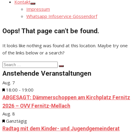
Kontakt
Show
Impressum
sub
menu
Whatsapp Infoservice Gössendorf
Oops! That page can’t be found.
It looks like nothing was found at this location. Maybe try one
of the links below or a search?
Search
Search
for:
Anstehende Veranstaltungen
Aug.
7
Hervorgehoben
18:00
-
19:00
ABGESAGT: Dämmerschoppen am Kirchplatz Fernitz
2026 – OVV Fernitz-Mellach
Aug.
8
Hervorgehoben
Ganztägig
Radtag mit dem Kinder- und Jugendgemeinderat