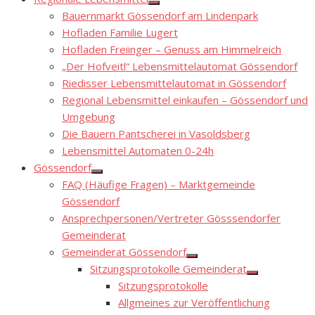
Show
Bauernmarkt Gössendorf am Lindenpark
sub
menu
Hofladen Familie Lugert
Hofladen Freiinger – Genuss am Himmelreich
„Der Hofveitl“ Lebensmittelautomat Gössendorf
Riedisser Lebensmittelautomat in Gössendorf
Regional Lebensmittel einkaufen – Gössendorf und
Umgebung
Die Bauern Pantscherei in Vasoldsberg
Lebensmittel Automaten 0-24h
Gössendorf
Show
FAQ (Häufige Fragen) – Marktgemeinde
sub
menu
Gössendorf
Ansprechpersonen/Vertreter Gösssendorfer
Gemeinderat
Gemeinderat Gössendorf
Show
Sitzungsprotokolle Gemeinderat
sub
Show
menu
Sitzungsprotokolle
sub
menu
Allgmeines zur Veröffentlichung