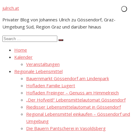
Skip
julrich.at
to
Privater Blog von Johannes Ulrich zu Gössendorf, Graz-
content
Umgebung Süd, Region Graz und darüber hinaus
Search
Search
for:
Home
Kalender
Veranstaltungen
Regionale Lebensmittel
Bauernmarkt Gössendorf am Lindenpark
Hofladen Familie Lugert
Hofladen Freiinger – Genuss am Himmelreich
„Der Hofveitl“ Lebensmittelautomat Gössendorf
Riedisser Lebensmittelautomat in Gössendorf
Regional Lebensmittel einkaufen – Gössendorf und
Umgebung
Die Bauern Pantscherei in Vasoldsberg