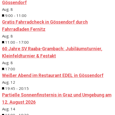
Gössendorf
Aug.
8
Hervorgehoben
9:00
-
11:00
Gratis Fahrradcheck in Gössendorf durch
Fahrradladen Fernitz
Aug.
8
Hervorgehoben
11:00
-
17:00
60 Jahre SV Raaba-Grambach: Jubiläumsturnier,
Kleinfeldturnier & Festakt
Aug.
8
Hervorgehoben
17:00
Weißer Abend im Restaurant EDEL in Gössendorf
Aug.
12
Hervorgehoben
19:45
-
20:15
Partielle Sonnenfinsternis in Graz und Umgebung am
12. August 2026
Aug.
14
Hervorgehoben