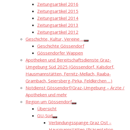
Zeitungsartikel 2016
Zeitungsartikel 2015
Zeitungsartikel 2014
Zeitungsartikel 2013
Zeitungsartikel 2012
Geschichte, Kultur, Vereine …
Show
Geschichte Gössendorf
sub
menu
Gössendorfer Wappen
Apotheken und Bereitschaftsdienste Graz-
Umgebung Süd 2025 (Gössendorf, Kalsdorf,
Hausmannstätten, Fernitz-Mellach, Raaba-
Grambach, Seiersberg-Pirka, Feldkirchen …)
Notdienst Gössendorf/Graz-Umgebung – Ärzte /
Apotheken und mehr
Region um Gössendorf
Show
Übersicht
sub
menu
GU-Süd
Show
Verbindungsspange Graz Ost –
sub
menu
Hausmannstätten (Präsentation