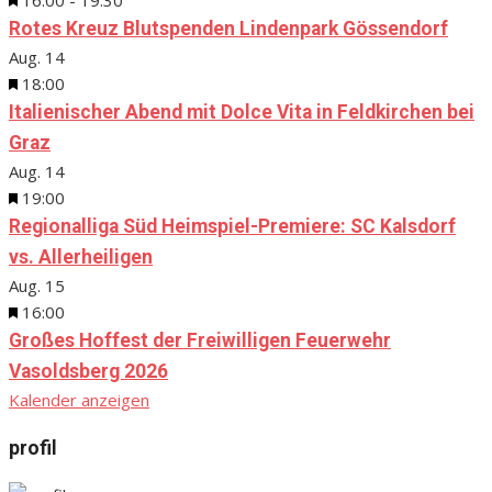
16:00
-
19:30
Rotes Kreuz Blutspenden Lindenpark Gössendorf
Aug.
14
Hervorgehoben
18:00
Italienischer Abend mit Dolce Vita in Feldkirchen bei
Graz
Aug.
14
Hervorgehoben
19:00
Regionalliga Süd Heimspiel-Premiere: SC Kalsdorf
vs. Allerheiligen
Aug.
15
Hervorgehoben
16:00
Großes Hoffest der Freiwilligen Feuerwehr
Vasoldsberg 2026
Kalender anzeigen
profil