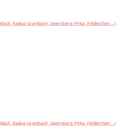
lach, Raaba-Grambach, Seiersberg-Pirka, Feldkirchen …)
lach, Raaba-Grambach, Seiersberg-Pirka, Feldkirchen …)