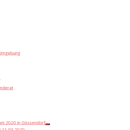
d Umgebung
f
nderat
ni 2020 in Gössendorf
Show
 11.03.2020