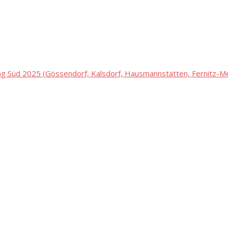
 Süd 2025 (Gössendorf, Kalsdorf, Hausmannstätten, Fernitz-Mel