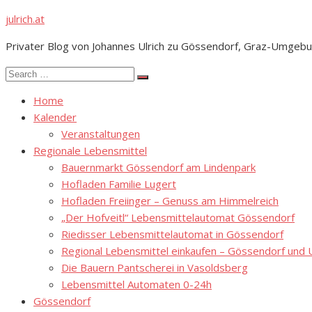
Skip
julrich.at
to
Privater Blog von Johannes Ulrich zu Gössendorf, Graz-Umgebu
content
Search
Search
for:
Home
Kalender
Veranstaltungen
Regionale Lebensmittel
Bauernmarkt Gössendorf am Lindenpark
Hofladen Familie Lugert
Hofladen Freiinger – Genuss am Himmelreich
„Der Hofveitl“ Lebensmittelautomat Gössendorf
Riedisser Lebensmittelautomat in Gössendorf
Regional Lebensmittel einkaufen – Gössendorf un
Die Bauern Pantscherei in Vasoldsberg
Lebensmittel Automaten 0-24h
Gössendorf