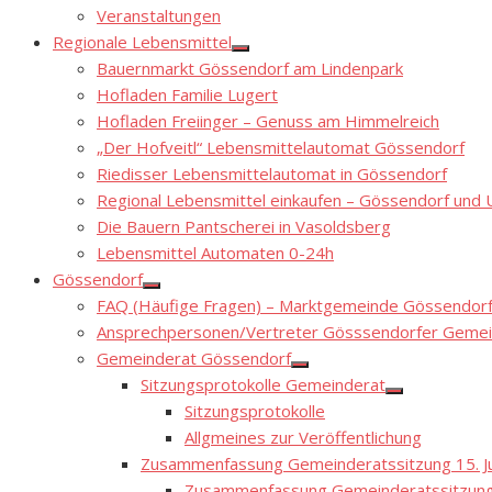
Show
Veranstaltungen
sub
menu
Regionale Lebensmittel
Show
Bauernmarkt Gössendorf am Lindenpark
sub
menu
Hofladen Familie Lugert
Hofladen Freiinger – Genuss am Himmelreich
„Der Hofveitl“ Lebensmittelautomat Gössendorf
Riedisser Lebensmittelautomat in Gössendorf
Regional Lebensmittel einkaufen – Gössendorf un
Die Bauern Pantscherei in Vasoldsberg
Lebensmittel Automaten 0-24h
Gössendorf
Show
FAQ (Häufige Fragen) – Marktgemeinde Gössendor
sub
menu
Ansprechpersonen/Vertreter Gösssendorfer Gemei
Gemeinderat Gössendorf
Show
Sitzungsprotokolle Gemeinderat
sub
Show
menu
Sitzungsprotokolle
sub
menu
Allgmeines zur Veröffentlichung
Zusammenfassung Gemeinderatssitzung 15. Ju
Zusammenfassung Gemeinderatssitzung