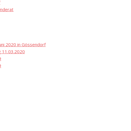
f
nderat
ni 2020 in Gössendorf
 11.03.2020
9
9