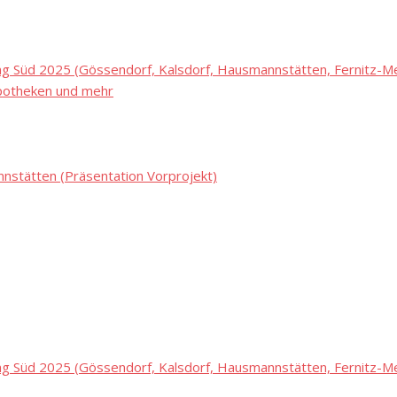
 Süd 2025 (Gössendorf, Kalsdorf, Hausmannstätten, Fernitz-Mel
potheken und mehr
stätten (Präsentation Vorprojekt)
 Süd 2025 (Gössendorf, Kalsdorf, Hausmannstätten, Fernitz-Mel