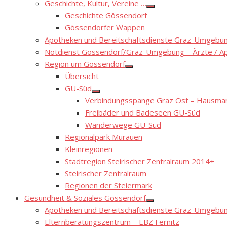
Geschichte, Kultur, Vereine …
Show
Geschichte Gössendorf
sub
menu
Gössendorfer Wappen
Apotheken und Bereitschaftsdienste Graz-Umgebung
Notdienst Gössendorf/Graz-Umgebung – Ärzte / A
Region um Gössendorf
Show
Übersicht
sub
menu
GU-Süd
Show
Verbindungsspange Graz Ost – Hausmann
sub
menu
Freibäder und Badeseen GU-Süd
Wanderwege GU-Süd
Regionalpark Murauen
Kleinregionen
Stadtregion Steirischer Zentralraum 2014+
Steirischer Zentralraum
Regionen der Steiermark
Gesundheit & Soziales Gössendorf
Show
Apotheken und Bereitschaftsdienste Graz-Umgebung
sub
menu
Elternberatungszentrum – EBZ Fernitz