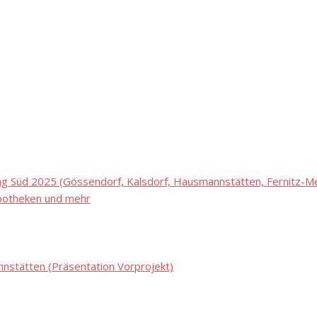
 Süd 2025 (Gössendorf, Kalsdorf, Hausmannstätten, Fernitz-Mel
potheken und mehr
stätten (Präsentation Vorprojekt)