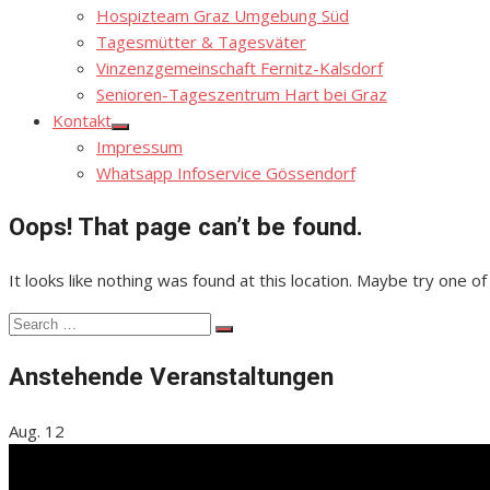
Hospizteam Graz Umgebung Süd
Tagesmütter & Tagesväter
Vinzenzgemeinschaft Fernitz-Kalsdorf
Senioren-Tageszentrum Hart bei Graz
Kontakt
Show
Impressum
sub
menu
Whatsapp Infoservice Gössendorf
Oops! That page can’t be found.
It looks like nothing was found at this location. Maybe try one of
Search
Search
for:
Anstehende Veranstaltungen
Aug.
12