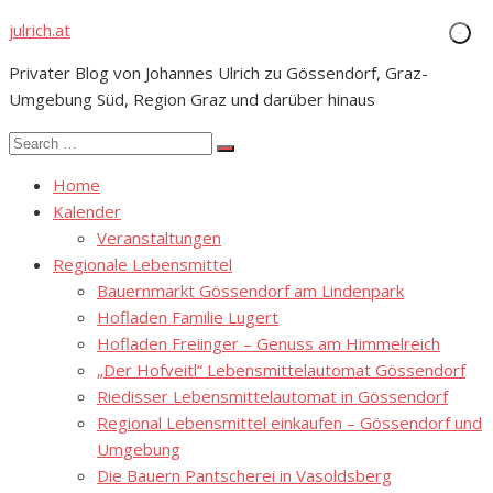
Skip
julrich.at
to
Privater Blog von Johannes Ulrich zu Gössendorf, Graz-
content
Umgebung Süd, Region Graz und darüber hinaus
Search
Search
for:
Home
Kalender
Veranstaltungen
Regionale Lebensmittel
Bauernmarkt Gössendorf am Lindenpark
Hofladen Familie Lugert
Hofladen Freiinger – Genuss am Himmelreich
„Der Hofveitl“ Lebensmittelautomat Gössendorf
Riedisser Lebensmittelautomat in Gössendorf
Regional Lebensmittel einkaufen – Gössendorf und
Umgebung
Die Bauern Pantscherei in Vasoldsberg