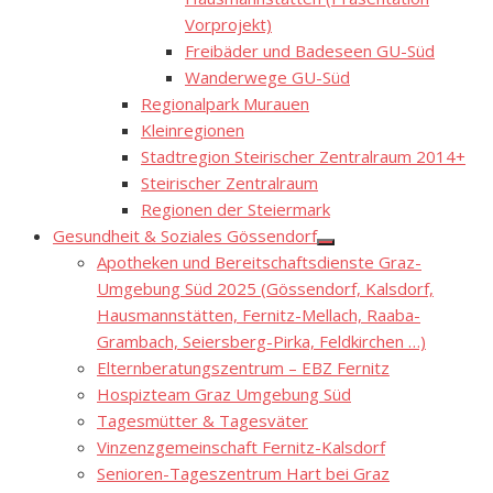
Vorprojekt)
Freibäder und Badeseen GU-Süd
Wanderwege GU-Süd
Regionalpark Murauen
Kleinregionen
Stadtregion Steirischer Zentralraum 2014+
Steirischer Zentralraum
Regionen der Steiermark
Gesundheit & Soziales Gössendorf
Show
Apotheken und Bereitschaftsdienste Graz-
sub
menu
Umgebung Süd 2025 (Gössendorf, Kalsdorf,
Hausmannstätten, Fernitz-Mellach, Raaba-
Grambach, Seiersberg-Pirka, Feldkirchen …)
Elternberatungszentrum – EBZ Fernitz
Hospizteam Graz Umgebung Süd
Tagesmütter & Tagesväter
Vinzenzgemeinschaft Fernitz-Kalsdorf
Senioren-Tageszentrum Hart bei Graz