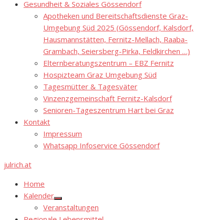
Gesundheit & Soziales Gössendorf
Apotheken und Bereitschaftsdienste Graz-
Umgebung Süd 2025 (Gössendorf, Kalsdorf,
Hausmannstätten, Fernitz-Mellach, Raaba-
Grambach, Seiersberg-Pirka, Feldkirchen …)
Elternberatungszentrum – EBZ Fernitz
Hospizteam Graz Umgebung Süd
Tagesmütter & Tagesväter
Vinzenzgemeinschaft Fernitz-Kalsdorf
Senioren-Tageszentrum Hart bei Graz
Kontakt
Impressum
Whatsapp Infoservice Gössendorf
julrich.at
Home
Kalender
Show
Veranstaltungen
sub
menu
Regionale Lebensmittel