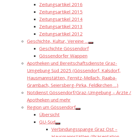
Zeitungsartikel 2016
Zeitungsartikel 2015
Zeitungsartikel 2014
Zeitungsartikel 2013
Zeitungsartikel 2012
Geschichte, Kultur, Vereine …
Show
Geschichte Gössendorf
sub
menu
Gössendorfer Wappen
Apotheken und Bereitschaftsdienste Graz-
Umgebung Süd 2025 (Gössendorf, Kalsdorf,
Hausmannstätten, Fernitz-Mellach, Raaba-
Grambach, Seiersberg-Pirka, Feldkirchen …)
Notdienst Gössendorf/Graz-Umgebung – Ärzte /
Apotheken und mehr
Region um Gössendorf
Show
Übersicht
sub
menu
GU-Süd
Show
Verbindungsspange Graz Ost –
sub
menu
Hausmannstätten (Präsentation