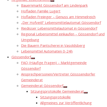
Show
Bauernmarkt Gössendorf am Lindenpark
sub
menu
Hofladen Familie Lugert
Hofladen Freiinger – Genuss am Himmelreich
„Der Hofveitl“ Lebensmittelautomat Gössendorf
Riedisser Lebensmittelautomat in Gössendorf
Regional Lebensmittel einkaufen – Gössendorf und
Umgebung
Die Bauern Pantscherei in Vasoldsberg
Lebensmittel Automaten 0-24h
Gössendorf
Show
FAQ (Häufige Fragen) – Marktgemeinde
sub
menu
Gössendorf
Ansprechpersonen/Vertreter Gösssendorfer
Gemeinderat
Gemeinderat Gössendorf
Show
Sitzungsprotokolle Gemeinderat
sub
Show
menu
Sitzungsprotokolle
sub
menu
Allgmeines zur Veröffentlichung