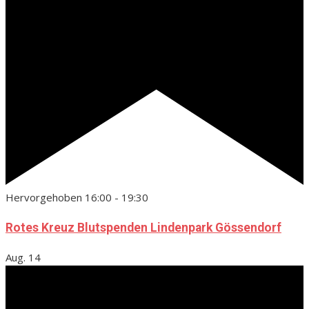
Hervorgehoben
16:00
-
19:30
Rotes Kreuz Blutspenden Lindenpark Gössendorf
Aug.
14