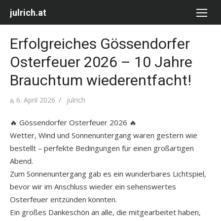
Skip
julrich.at
to
content
Erfolgreiches Gössendorfer
Osterfeuer 2026 – 10 Jahre
Brauchtum wiederentfacht!
Posted
Author
6. April 2026
julrich
on
🔥 Gössendorfer Osterfeuer 2026 🔥
Wetter, Wind und Sonnenuntergang waren gestern wie
bestellt – perfekte Bedingungen für einen großartigen
Abend.
Zum Sonnenuntergang gab es ein wunderbares Lichtspiel,
bevor wir im Anschluss wieder ein sehenswertes
Osterfeuer entzünden konnten.
Ein großes Dankeschön an alle, die mitgearbeitet haben,