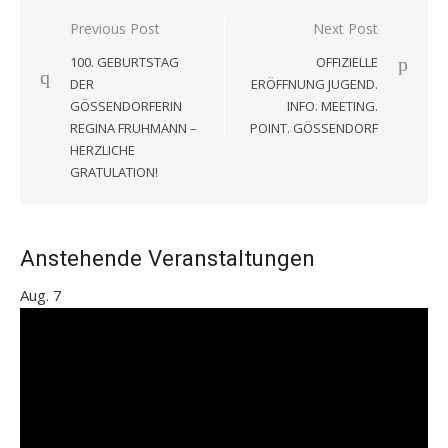
Beitragsnavigation
Previous Post
Next Post
100. GEBURTSTAG
OFFIZIELLE
DER
ERÖFFNUNG JUGEND.
GÖSSENDORFERIN
INFO. MEETING.
REGINA FRUHMANN –
POINT. GÖSSENDORF
HERZLICHE
GRATULATION!
Anstehende Veranstaltungen
Aug.
7