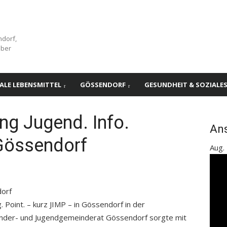
ndorf,
über
ALE LEBENSMITTEL
GÖSSENDORF
GESUNDHEIT & SOZIALE
ung Jugend. Info.
An
 Gössendorf
Aug.
dorf
 Point. – kurz JIMP – in Gössendorf in der
 Kinder- und Jugendgemeinderat Gössendorf sorgte mit