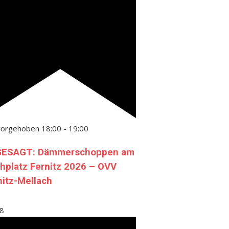
vorgehoben
18:00
-
19:00
ESAGT: Dämmerschoppen am
chplatz Fernitz 2026 – OVV
nitz-Mellach
8