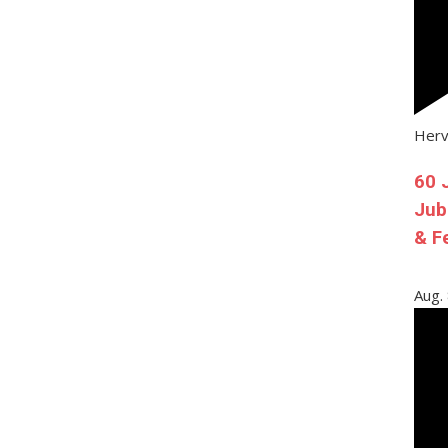
Her
60 
Jub
& F
Aug.