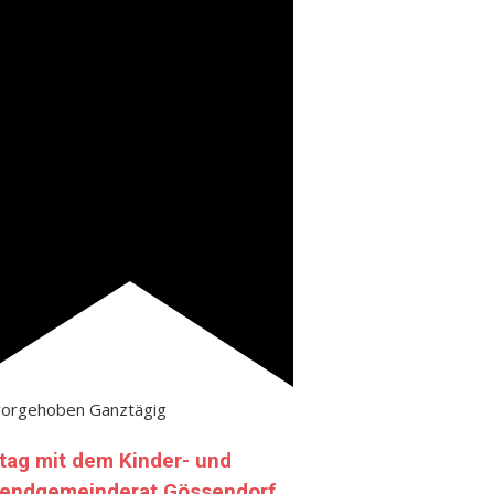
vorgehoben
Ganztägig
tag mit dem Kinder- und
endgemeinderat Gössendorf