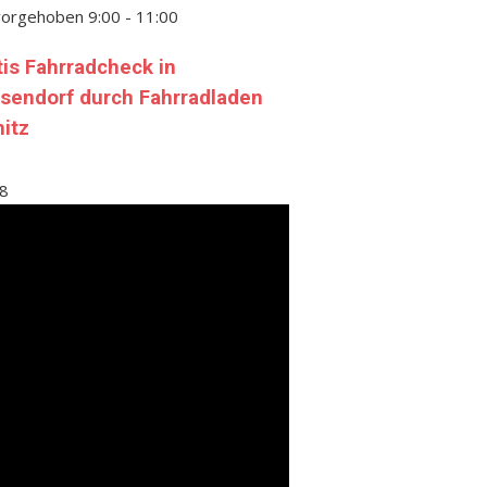
vorgehoben
9:00
-
11:00
tis Fahrradcheck in
sendorf durch Fahrradladen
nitz
8