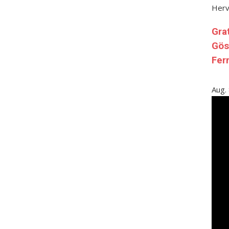
Her
Gra
Gös
Fer
Aug.