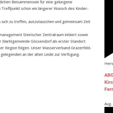
tlichen Beisammensein für eine gelungene
 Treffpunkt schon ein längerer Wunsch des Kinder-
um sich zu treffen, auszutauschen und gemeinsam Zeit
anagement Steirischer Zentralraum initiiert sowie
r Marktgemeinde Gössendorf als erster Standort
 der Region folgen. Unser Wasserverband Grazerfeld-
t gelegenden an der alten Linde zur Verfügung.
Her
ABG
Kir
Fer
Aug.