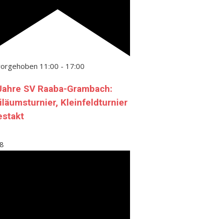
vorgehoben
11:00
-
17:00
Jahre SV Raaba-Grambach:
iläumsturnier, Kleinfeldturnier
estakt
8