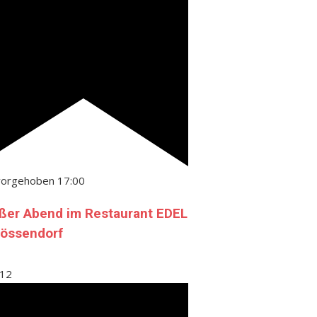
vorgehoben
17:00
ßer Abend im Restaurant EDEL
Gössendorf
12