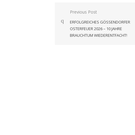
Beitragsnavigation
Previous Post
ERFOLGREICHES GÖSSENDORFER
OSTERFEUER 2026 – 10 JAHRE
BRAUCHTUM WIEDERENTFACHT!