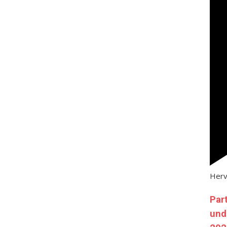
Her
Par
und