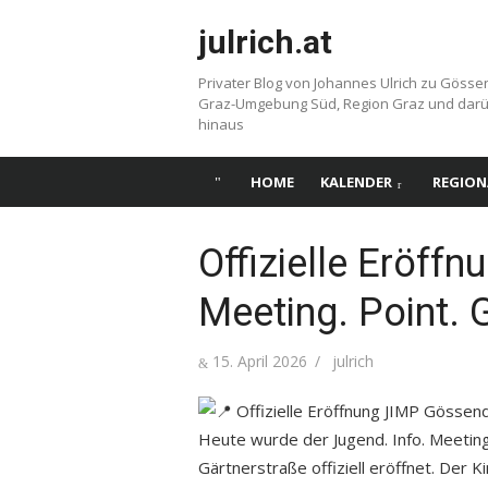
Skip
julrich.at
to
content
Privater Blog von Johannes Ulrich zu Gösse
Graz-Umgebung Süd, Region Graz und dar
hinaus
HOME
KALENDER
REGION
Offizielle Eröffn
Meeting. Point.
Posted
Author
15. April 2026
julrich
on
Offizielle Eröffnung JIMP Gössen
Heute wurde der Jugend. Info. Meeting.
Gärtnerstraße offiziell eröffnet. Der