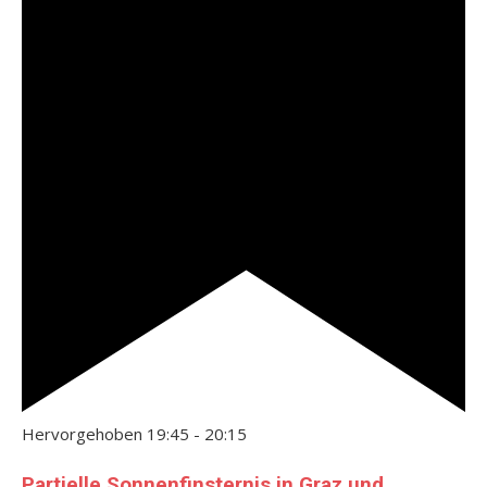
Hervorgehoben
19:45
-
20:15
Partielle Sonnenfinsternis in Graz und