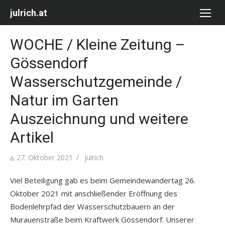
Skip
julrich.at
to
content
WOCHE / Kleine Zeitung –
Gössendorf
Wasserschutzgemeinde /
Natur im Garten
Auszeichnung und weitere
Artikel
Posted
Author
27. Oktober 2021
julrich
on
Viel Beteiligung gab es beim Gemeindewandertag 26.
Oktober 2021 mit anschließender Eröffnung des
Bodenlehrpfad der Wasserschutzbauern an der
Murauenstraße beim Kraftwerk Gössendorf. Unserer