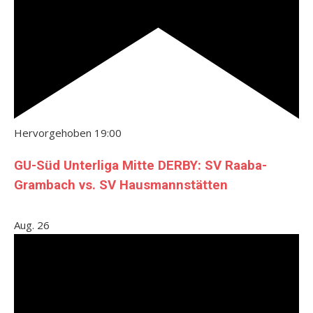
Hervorgehoben
19:00
GU-Süd Unterliga Mitte DERBY: SV Raaba-
Grambach vs. SV Hausmannstätten
Aug.
26