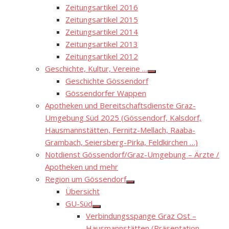
Zeitungsartikel 2016
Zeitungsartikel 2015
Zeitungsartikel 2014
Zeitungsartikel 2013
Zeitungsartikel 2012
Geschichte, Kultur, Vereine …
Show
Geschichte Gössendorf
sub
menu
Gössendorfer Wappen
Apotheken und Bereitschaftsdienste Graz-
Umgebung Süd 2025 (Gössendorf, Kalsdorf,
Hausmannstätten, Fernitz-Mellach, Raaba-
Grambach, Seiersberg-Pirka, Feldkirchen …)
Notdienst Gössendorf/Graz-Umgebung – Ärzte /
Apotheken und mehr
Region um Gössendorf
Show
Übersicht
sub
menu
GU-Süd
Show
Verbindungsspange Graz Ost –
sub
menu
Hausmannstätten (Präsentation