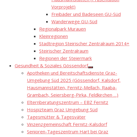
Vorprojekt)
Freibäder und Badeseen GU-Süd
Wanderwege GU-Süd
Regionalpark Murauen
Kleinregionen
Stadtregion Steirischer Zentralraum 2014+
Steirischer Zentralraum
Regionen der Steiermark
Gesundheit & Soziales Gössendorf
Show
Apotheken und Bereitschaftsdienste Graz-
sub
menu
Umgebung Süd 2025 (Gössendorf, Kalsdorf,
Hausmannstätten, Fernitz-Mellach, Raaba-
Grambach, Seiersberg-Pirka, Feldkirchen …)
Elternberatungszentrum – EBZ Fernitz
Hospizteam Graz Umgebung Süd
Tagesmütter & Tagesväter
Vinzenzgemeinschaft Fernitz-Kalsdorf
Senioren-Tageszentrum Hart bei Graz