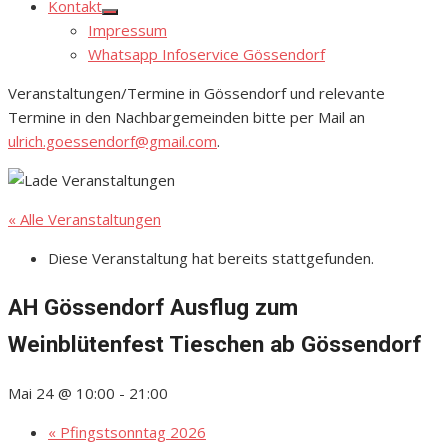
Kontakt
Show
Impressum
sub
menu
Whatsapp Infoservice Gössendorf
Veranstaltungen/Termine in Gössendorf und relevante
Termine in den Nachbargemeinden bitte per Mail an
ulrich.goessendorf@gmail.com
.
« Alle Veranstaltungen
Diese Veranstaltung hat bereits stattgefunden.
AH Gössendorf Ausflug zum
Weinblütenfest Tieschen ab Gössendorf
Mai 24 @ 10:00
-
21:00
«
Pfingstsonntag 2026