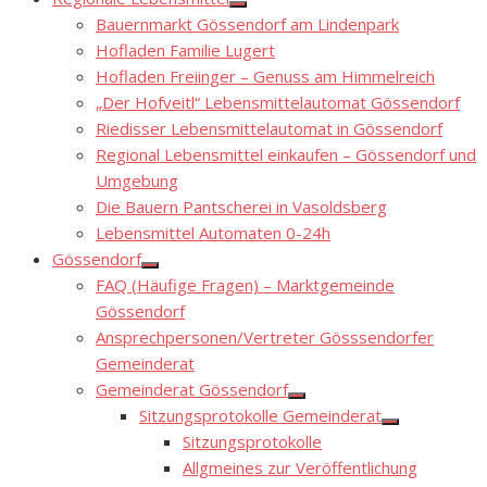
Show
Bauernmarkt Gössendorf am Lindenpark
sub
menu
Hofladen Familie Lugert
Hofladen Freiinger – Genuss am Himmelreich
„Der Hofveitl“ Lebensmittelautomat Gössendorf
Riedisser Lebensmittelautomat in Gössendorf
Regional Lebensmittel einkaufen – Gössendorf und
Umgebung
Die Bauern Pantscherei in Vasoldsberg
Lebensmittel Automaten 0-24h
Gössendorf
Show
FAQ (Häufige Fragen) – Marktgemeinde
sub
menu
Gössendorf
Ansprechpersonen/Vertreter Gösssendorfer
Gemeinderat
Gemeinderat Gössendorf
Show
Sitzungsprotokolle Gemeinderat
sub
Show
menu
Sitzungsprotokolle
sub
menu
Allgmeines zur Veröffentlichung