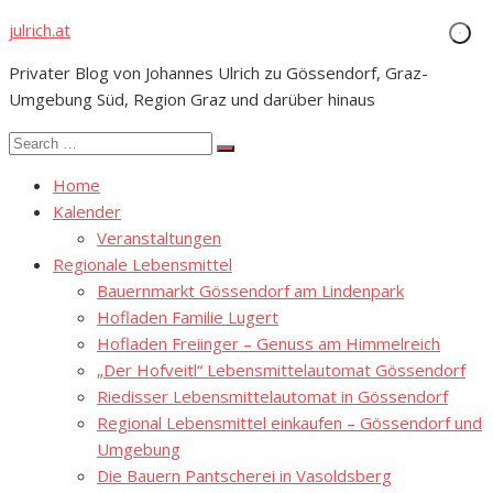
Skip
julrich.at
to
Privater Blog von Johannes Ulrich zu Gössendorf, Graz-
content
Umgebung Süd, Region Graz und darüber hinaus
Search
Search
for:
Home
Kalender
Veranstaltungen
Regionale Lebensmittel
Bauernmarkt Gössendorf am Lindenpark
Hofladen Familie Lugert
Hofladen Freiinger – Genuss am Himmelreich
„Der Hofveitl“ Lebensmittelautomat Gössendorf
Riedisser Lebensmittelautomat in Gössendorf
Regional Lebensmittel einkaufen – Gössendorf und
Umgebung
Die Bauern Pantscherei in Vasoldsberg