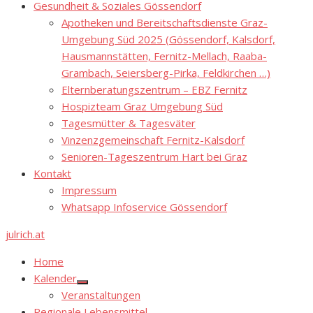
Gesundheit & Soziales Gössendorf
Apotheken und Bereitschaftsdienste Graz-
Umgebung Süd 2025 (Gössendorf, Kalsdorf,
Hausmannstätten, Fernitz-Mellach, Raaba-
Grambach, Seiersberg-Pirka, Feldkirchen …)
Elternberatungszentrum – EBZ Fernitz
Hospizteam Graz Umgebung Süd
Tagesmütter & Tagesväter
Vinzenzgemeinschaft Fernitz-Kalsdorf
Senioren-Tageszentrum Hart bei Graz
Kontakt
Impressum
Whatsapp Infoservice Gössendorf
julrich.at
Home
Kalender
Show
Veranstaltungen
sub
menu
Regionale Lebensmittel