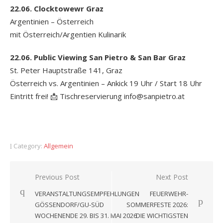
22.06. Clocktowewr Graz
Argentinien – Österreich
mit Österreich/Argentien Kulinarik
22.06. Public Viewing San Pietro & San Bar Graz
St. Peter Hauptstraße 141, Graz
Österreich vs. Argentinien – Ankick 19 Uhr / Start 18 Uhr
Eintritt frei! 📩 Tischreservierung info@sanpietro.at
Category:
Allgemein
Beitragsnavigation
Previous Post
Next Post
VERANSTALTUNGSEMPFEHLUNGEN
FEUERWEHR-
GÖSSENDORF/GU-SÜD
SOMMERFESTE 2026:
WOCHENENDE 29. BIS 31. MAI 2026
DIE WICHTIGSTEN