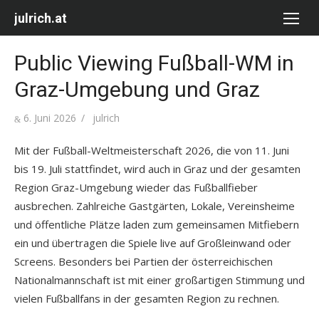
Skip
julrich.at
to
content
Public Viewing Fußball-WM in
Graz-Umgebung und Graz
Posted
Author
6. Juni 2026
julrich
on
Mit der Fußball-Weltmeisterschaft 2026, die von 11. Juni
bis 19. Juli stattfindet, wird auch in Graz und der gesamten
Region Graz-Umgebung wieder das Fußballfieber
ausbrechen. Zahlreiche Gastgärten, Lokale, Vereinsheime
und öffentliche Plätze laden zum gemeinsamen Mitfiebern
ein und übertragen die Spiele live auf Großleinwand oder
Screens. Besonders bei Partien der österreichischen
Nationalmannschaft ist mit einer großartigen Stimmung und
vielen Fußballfans in der gesamten Region zu rechnen.