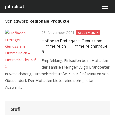
Skip
julrich.at
to
content
Schlagwort:
Regionale Produkte
Posted
23. November 2021
ALLGEMEIN
on
Hofladen Freiinger – Genuss am
Himmelreich – Himmelreichstraße
5
Empfehlung: Einkaufen beim Hofladen
der Familie Freiinger vulgo Brandpeter
in Vasoldsberg, Himmelreichstraße 5, nur fünf Minuten von
Gössendorf. Der Hofladen bietet eine sehr große
Auswahl...
profil