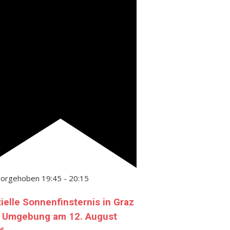
vorgehoben
19:45
-
20:15
tielle Sonnenfinsternis in Graz
 Umgebung am 12. August