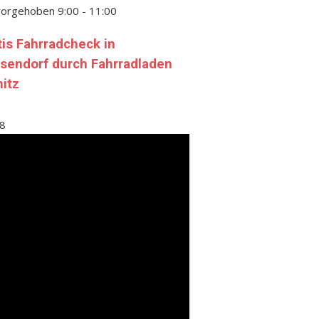
vorgehoben
9:00
-
11:00
tis Fahrradcheck in
sendorf durch Fahrradladen
nitz
8