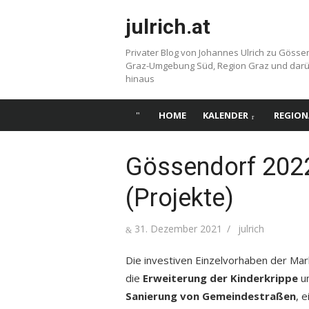
Skip
julrich.at
to
content
Privater Blog von Johannes Ulrich zu Gösse
Graz-Umgebung Süd, Region Graz und dar
hinaus
HOME
KALENDER
REGION
Gössendorf 2022
(Projekte)
Posted
Author
31. Dezember 2021
julrich
on
Die investiven Einzelvorhaben der M
die
Erweiterung der Kinderkrippe
un
Sanierung von Gemeindestraßen
, 