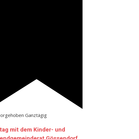
vorgehoben
Ganztägig
tag mit dem Kinder- und
endgemeinderat Gössendorf