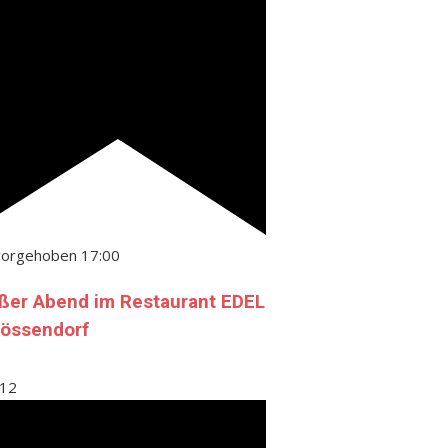
vorgehoben
17:00
ßer Abend im Restaurant EDEL
Gössendorf
12