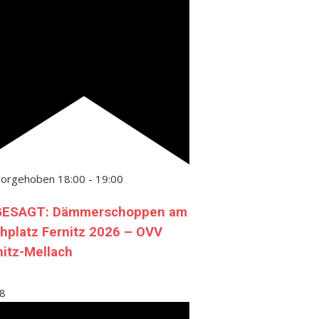
vorgehoben
18:00
-
19:00
ESAGT: Dämmerschoppen am
chplatz Fernitz 2026 – OVV
nitz-Mellach
8