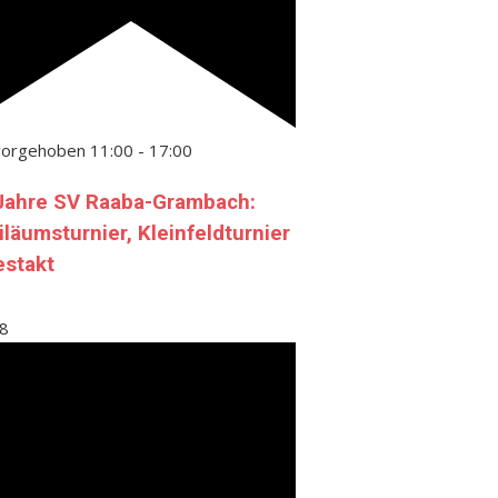
vorgehoben
11:00
-
17:00
Jahre SV Raaba-Grambach:
iläumsturnier, Kleinfeldturnier
estakt
8