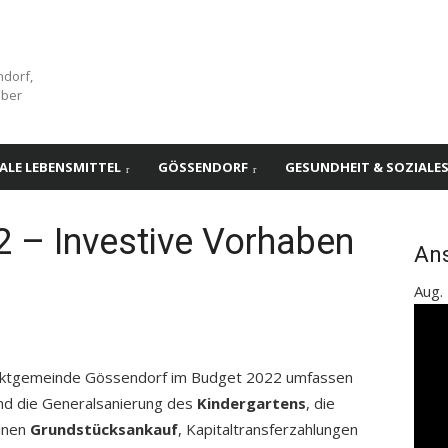
ndorf,
über
ALE LEBENSMITTEL
GÖSSENDORF
GESUNDHEIT & SOZIALE
 – Investive Vorhaben
An
Aug.
arktgemeinde Gössendorf im Budget 2022 umfassen
d die Generalsanierung des
Kindergartens
, die
einen
Grundstücksankauf
, Kapitaltransferzahlungen