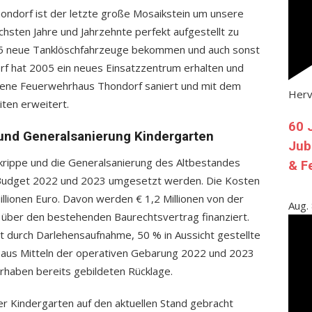
ondorf ist der letzte große Mosaikstein um unsere
chsten Jahre und Jahrzehnte perfekt aufgestellt zu
5 neue Tanklöschfahrzeuge bekommen und auch sonst
orf hat 2005 ein neues Einsatzzentrum erhalten und
mene Feuerwehrhaus Thondorf saniert und mit dem
Her
ten erweitert.
60 
 und Generalsanierung Kindergarten
Jub
krippe und die Generalsanierung des Altbestandes
& F
 Budget 2022 und 2023 umgesetzt werden. Die Kosten
Millionen Euro. Davon werden € 1,2 Millionen von der
Aug.
über den bestehenden Baurechtsvertrag finanziert.
t durch Darlehensaufnahme, 50 % in Aussicht gestellte
 aus Mitteln der operativen Gebarung 2022 und 2023
orhaben bereits gebildeten Rücklage.
er Kindergarten auf den aktuellen Stand gebracht