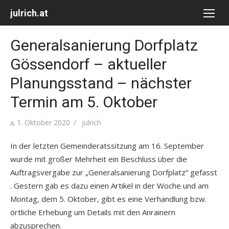
Skip
julrich.at
to
content
Generalsanierung Dorfplatz
Gössendorf – aktueller
Planungsstand – nächster
Termin am 5. Oktober
Posted
Author
1. Oktober 2020
julrich
on
In der letzten Gemeinderatssitzung am 16. September
wurde mit großer Mehrheit ein Beschluss über die
Auftragsvergabe zur „Generalsanierung Dorfplatz“ gefasst
. Gestern gab es dazu einen Artikel in der Woche und am
Montag, dem 5. Oktober, gibt es eine Verhandlung bzw.
örtliche Erhebung um Details mit den Anrainern
abzusprechen.