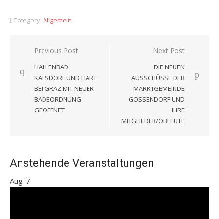
Category:
Allgemein
Beitragsnavigation
Previous Post
Next Post
HALLENBAD
DIE NEUEN
KALSDORF UND HART
AUSSCHÜSSE DER
BEI GRAZ MIT NEUER
MARKTGEMEINDE
BADEORDNUNG
GÖSSENDORF UND
GEÖFFNET
IHRE
MITGLIEDER/OBLEUTE
Anstehende Veranstaltungen
Aug.
7