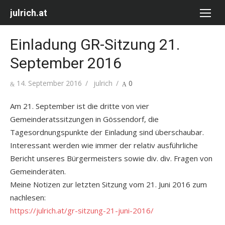
Skip
julrich.at
to
content
Einladung GR-Sitzung 21.
September 2016
Posted
Author
14. September 2016
julrich
0
on
Am 21. September ist die dritte von vier
Gemeinderatssitzungen in Gössendorf, die
Tagesordnungspunkte der Einladung sind überschaubar.
Interessant werden wie immer der relativ ausführliche
Bericht unseres Bürgermeisters sowie div. div. Fragen von
Gemeinderäten.
Meine Notizen zur letzten Sitzung vom 21. Juni 2016 zum
nachlesen:
https://julrich.at/gr-sitzung-21-juni-2016/