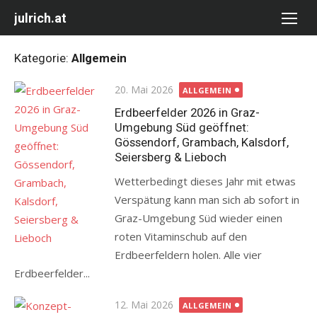
Skip
julrich.at
to
content
Kategorie:
Allgemein
Posted
20. Mai 2026
ALLGEMEIN
on
Erdbeerfelder 2026 in Graz-
Umgebung Süd geöffnet:
Gössendorf, Grambach, Kalsdorf,
Seiersberg & Lieboch
Wetterbedingt dieses Jahr mit etwas
Verspätung kann man sich ab sofort in
Graz-Umgebung Süd wieder einen
roten Vitaminschub auf den
Erdbeerfeldern holen. Alle vier
Erdbeerfelder...
Posted
12. Mai 2026
ALLGEMEIN