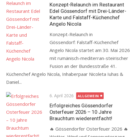
on
Konzept-Relaunch im Restaurant
Edel Gössendorf mit Drei-Länder-
Karte und Falstaff-Küchenchef
Angelo Nicola
Konzept-Relaunch in
Gössendorf: Falstaff-Küchenchef
Angelo Nicola startet am 30. Mai 2026
mit rumänisch-mediterran-steirischer
Fusion an der Bundesstraße 41.
Küchenchef Angelo Nicola, Inhaberpaar Nicoleta Iuhas &
Daniel...
Posted
6. April 2026
ALLGEMEIN
on
Erfolgreiches Gössendorfer
Osterfeuer 2026 – 10 Jahre
Brauchtum wiederentfacht!
🔥 Gössendorfer Osterfeuer 2026 🔥
Wetter, Wind und Sonnenuntergang