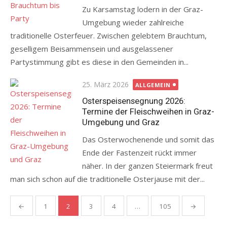
Zu Karsamstag lodern in der Graz-
Umgebung wieder zahlreiche
traditionelle Osterfeuer. Zwischen gelebtem Brauchtum,
geselligem Beisammensein und ausgelassener
Partystimmung gibt es diese in den Gemeinden in...
Posted
25. März 2026
ALLGEMEIN
on
Osterspeisensegnung 2026:
Termine der Fleischweihen in Graz-
Umgebung und Graz
Das Osterwochenende und somit das
Ende der Fastenzeit rückt immer
näher. In der ganzen Steiermark freut
man sich schon auf die traditionelle Osterjause mit der...
Seitennummerierung
←
1
2
3
4
…
105
→
der