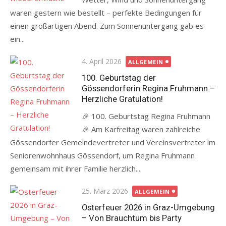
waren gestern wie bestellt – perfekte Bedingungen für
einen großartigen Abend. Zum Sonnenuntergang gab es
ein...
Posted
4. April 2026
ALLGEMEIN
on
100. Geburtstag der
Gössendorferin Regina Fruhmann –
Herzliche Gratulation!
🎉 100. Geburtstag Regina Fruhmann
🎉 Am Karfreitag waren zahlreiche
Gössendorfer Gemeindevertreter und Vereinsvertreter im
Seniorenwohnhaus Gössendorf, um Regina Fruhmann
gemeinsam mit ihrer Familie herzlich...
Posted
25. März 2026
ALLGEMEIN
on
Osterfeuer 2026 in Graz-Umgebung
– Von Brauchtum bis Party