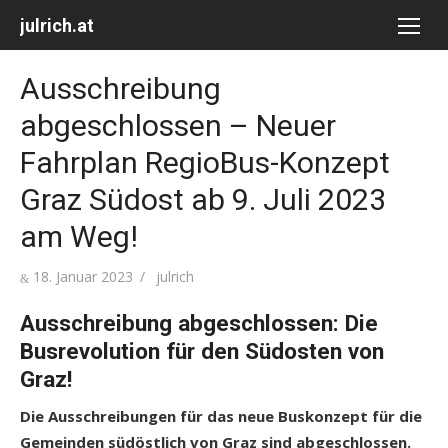
Skip
julrich.at
to
content
Ausschreibung
abgeschlossen – Neuer
Fahrplan RegioBus-Konzept
Graz Südost ab 9. Juli 2023
am Weg!
Posted
Author
18. Januar 2023
julrich
on
Ausschreibung abgeschlossen:
Die
Busrevolution für den Südosten von
Graz!
Die Ausschreibungen für das neue Buskonzept für die
Gemeinden südöstlich von Graz sind abgeschlossen.