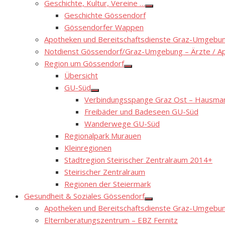
Geschichte, Kultur, Vereine …
Show
Geschichte Gössendorf
sub
menu
Gössendorfer Wappen
Apotheken und Bereitschaftsdienste Graz-Umgebung
Notdienst Gössendorf/Graz-Umgebung – Ärzte / A
Region um Gössendorf
Show
Übersicht
sub
menu
GU-Süd
Show
Verbindungsspange Graz Ost – Hausmann
sub
menu
Freibäder und Badeseen GU-Süd
Wanderwege GU-Süd
Regionalpark Murauen
Kleinregionen
Stadtregion Steirischer Zentralraum 2014+
Steirischer Zentralraum
Regionen der Steiermark
Gesundheit & Soziales Gössendorf
Show
Apotheken und Bereitschaftsdienste Graz-Umgebung
sub
menu
Elternberatungszentrum – EBZ Fernitz