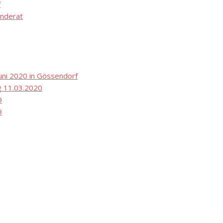
f
nderat
ni 2020 in Gössendorf
 11.03.2020
9
9