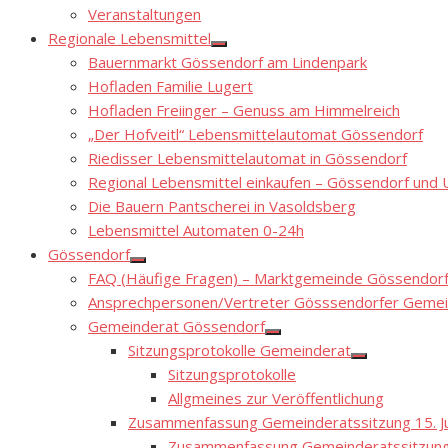
Show
Veranstaltungen
sub
menu
Regionale Lebensmittel
Show
Bauernmarkt Gössendorf am Lindenpark
sub
menu
Hofladen Familie Lugert
Hofladen Freiinger – Genuss am Himmelreich
„Der Hofveitl“ Lebensmittelautomat Gössendorf
Riedisser Lebensmittelautomat in Gössendorf
Regional Lebensmittel einkaufen – Gössendorf un
Die Bauern Pantscherei in Vasoldsberg
Lebensmittel Automaten 0-24h
Gössendorf
Show
FAQ (Häufige Fragen) – Marktgemeinde Gössendor
sub
menu
Ansprechpersonen/Vertreter Gösssendorfer Gemei
Gemeinderat Gössendorf
Show
Sitzungsprotokolle Gemeinderat
sub
Show
menu
Sitzungsprotokolle
sub
menu
Allgmeines zur Veröffentlichung
Zusammenfassung Gemeinderatssitzung 15. Ju
Zusammenfassung Gemeinderatssitzung