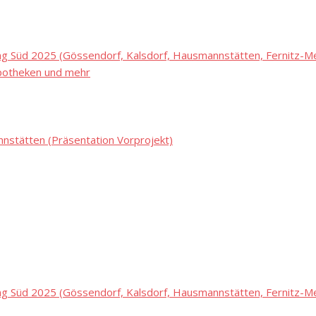
 Süd 2025 (Gössendorf, Kalsdorf, Hausmannstätten, Fernitz-Mel
potheken und mehr
stätten (Präsentation Vorprojekt)
 Süd 2025 (Gössendorf, Kalsdorf, Hausmannstätten, Fernitz-Mel