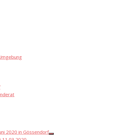
d Umgebung
f
nderat
ni 2020 in Gössendorf
Show
 11.03.2020