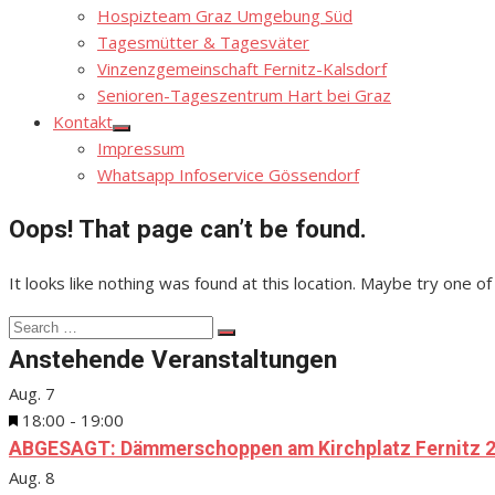
Hospizteam Graz Umgebung Süd
Tagesmütter & Tagesväter
Vinzenzgemeinschaft Fernitz-Kalsdorf
Senioren-Tageszentrum Hart bei Graz
Kontakt
Show
Impressum
sub
menu
Whatsapp Infoservice Gössendorf
Oops! That page can’t be found.
It looks like nothing was found at this location. Maybe try one of
Search
Search
for:
Anstehende Veranstaltungen
Aug.
7
Hervorgehoben
18:00
-
19:00
ABGESAGT: Dämmerschoppen am Kirchplatz Fernitz 2
Aug.
8