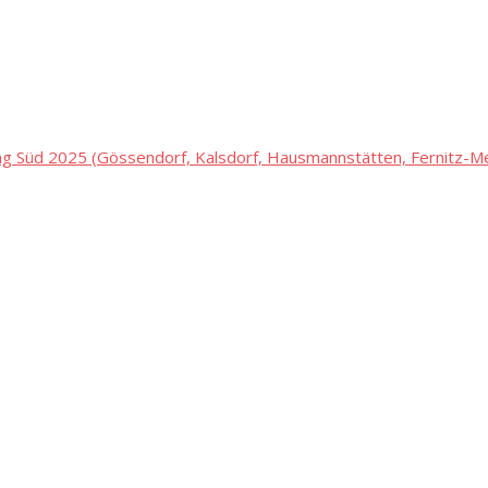
 Süd 2025 (Gössendorf, Kalsdorf, Hausmannstätten, Fernitz-Mel