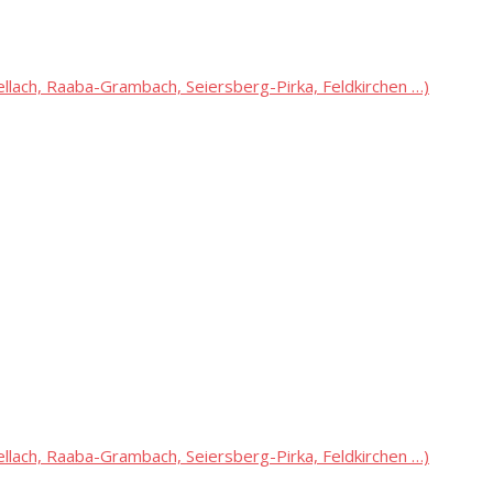
lach, Raaba-Grambach, Seiersberg-Pirka, Feldkirchen …)
lach, Raaba-Grambach, Seiersberg-Pirka, Feldkirchen …)