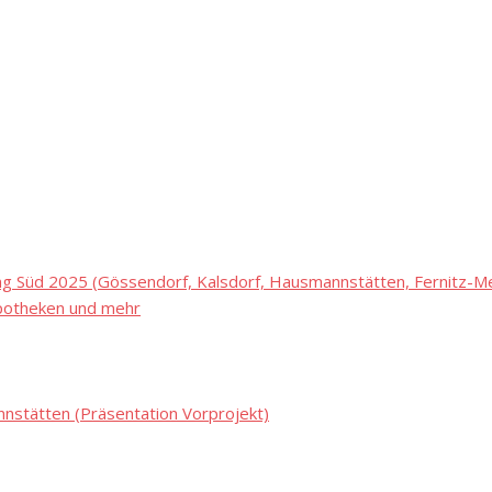
 Süd 2025 (Gössendorf, Kalsdorf, Hausmannstätten, Fernitz-Mel
potheken und mehr
stätten (Präsentation Vorprojekt)