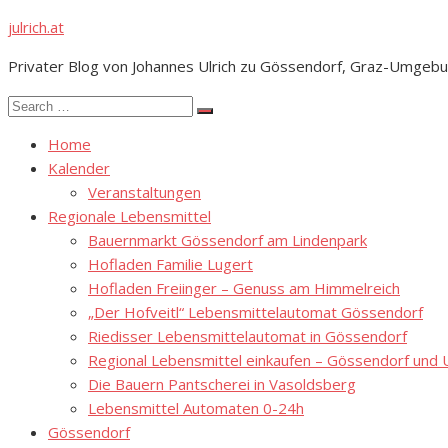
Skip
julrich.at
to
Privater Blog von Johannes Ulrich zu Gössendorf, Graz-Umgebu
content
Search
Search
for:
Home
Kalender
Veranstaltungen
Regionale Lebensmittel
Bauernmarkt Gössendorf am Lindenpark
Hofladen Familie Lugert
Hofladen Freiinger – Genuss am Himmelreich
„Der Hofveitl“ Lebensmittelautomat Gössendorf
Riedisser Lebensmittelautomat in Gössendorf
Regional Lebensmittel einkaufen – Gössendorf un
Die Bauern Pantscherei in Vasoldsberg
Lebensmittel Automaten 0-24h
Gössendorf