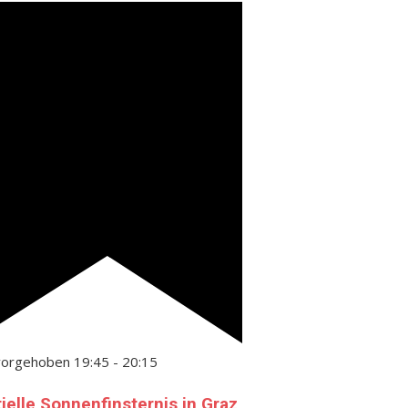
vorgehoben
19:45
-
20:15
tielle Sonnenfinsternis in Graz