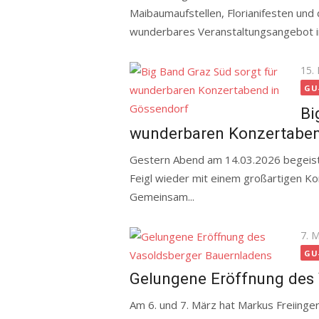
Maibaumaufstellen, Florianifesten und
wunderbares Veranstaltungsangebot in
Pos
15.
on
GU
Bi
wunderbaren Konzertaben
Gestern Abend am 14.03.2026 begeiste
Feigl wieder mit einem großartigen K
Gemeinsam...
Pos
7. 
on
GU
Gelungene Eröffnung des 
Am 6. und 7. März hat Markus Freiing