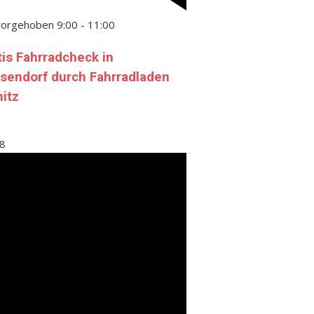
vorgehoben
9:00
-
11:00
tis Fahrradcheck in
sendorf durch Fahrradladen
nitz
8