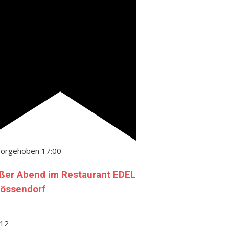
vorgehoben
17:00
ßer Abend im Restaurant EDEL
Gössendorf
12