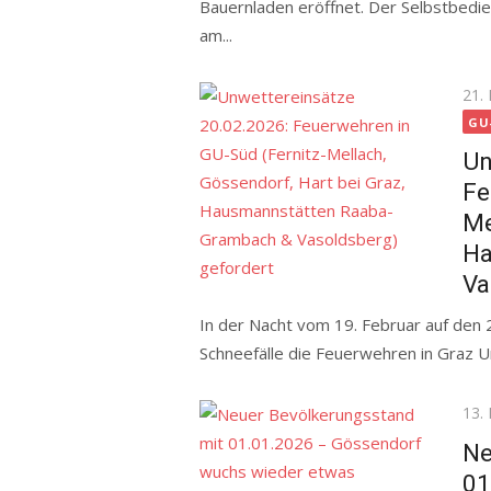
Bauernladen eröffnet. Der Selbstbedie
am...
Pos
21.
on
GU
Un
Fe
Me
Ha
Va
In der Nacht vom 19. Februar auf den
Schneefälle die Feuerwehren in Graz U
Pos
13.
on
Ne
01