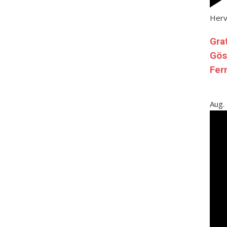
Her
Gra
Gös
Fer
Aug.