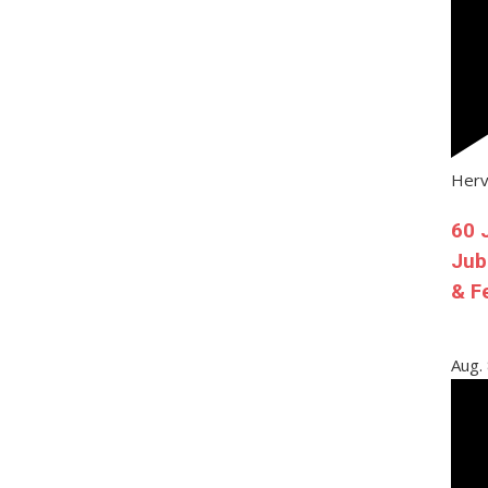
Her
60 
Jub
& F
Aug.