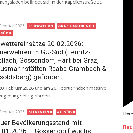
nungsladen befindet sich in der Kapellenstraße 39
ted
 Februar 2026
FEUERWEHR
GRAZ UMGEBUNG
-SÜD
wettereinsätze 20.02.2026:
uerwehren in GU-Süd (Fernitz-
llach, Gössendorf, Hart bei Graz,
usmannstätten Raaba-Grambach &
soldsberg) gefordert
 20. Februar 2026 und am 20. Februar haben massive
mgebung sehr gefordert....
ted
 Februar 2026
ALLGEMEIN
GU-SÜD
Her
uer Bevölkerungsstand mit
Rad
.01.2026 – Gössendorf wuchs