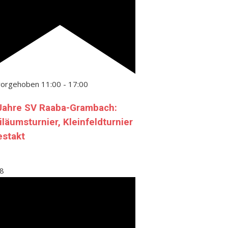
vorgehoben
11:00
-
17:00
Jahre SV Raaba-Grambach:
iläumsturnier, Kleinfeldturnier
estakt
8