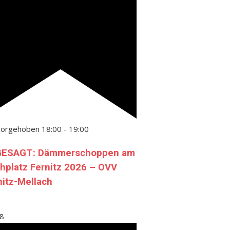
vorgehoben
18:00
-
19:00
ESAGT: Dämmerschoppen am
chplatz Fernitz 2026 – OVV
nitz-Mellach
8