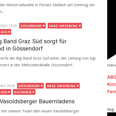
 der Motorradweihe in Fernitz-Mellach am Sonntag ein
...
ted
 März 2026
GÖSSENDORF
GRAZ UMGEBUNG
-SÜD
g Band Graz Süd sorgt für
d in Gössendorf
rte die Big Band Graz Süd unter der Leitung von Sigi
onzert in der Mehrzweckhalle Gössendorf.
Her
ABG
Kir
ted
März 2026
GÖSSENDORF
GRAZ UMGEBUNG
Fer
-SÜD
KULINARIK
Vasoldsberger Bauernladens
Aug.
er mit seinem Team den neuen Vasoldsberger