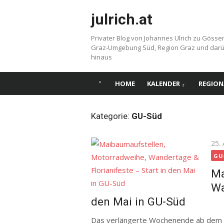
Skip
julrich.at
to
content
Privater Blog von Johannes Ulrich zu Gösse
Graz-Umgebung Süd, Region Graz und dar
hinaus
HOME
KALENDER
REGION
Kategorie:
GU-Süd
Pos
25. 
on
GU
Ma
Wa
den Mai in GU-Süd
Das verlängerte Wochenende ab dem Ab