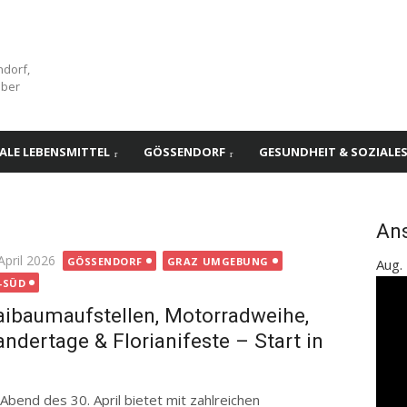
ndorf,
über
ALE LEBENSMITTEL
GÖSSENDORF
GESUNDHEIT & SOZIALE
An
ted
April 2026
GÖSSENDORF
GRAZ UMGEBUNG
Aug.
-SÜD
ibaumaufstellen, Motorradweihe,
ndertage & Florianifeste – Start in
end des 30. April bietet mit zahlreichen