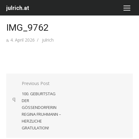
Skip
julrich.at
to
content
IMG_9762
Posted
Author
4. April 2026
julrich
on
Beitragsnavigation
Previous Post
100. GEBURTSTAG
DER
GÖSSENDORFERIN
REGINA FRUHMANN –
HERZLICHE
GRATULATION!