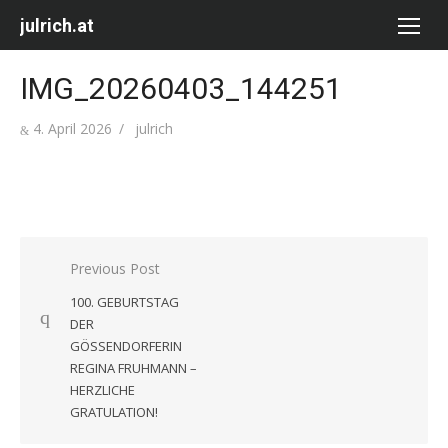
Skip
julrich.at
to
content
IMG_20260403_144251
Posted
Author
4. April 2026
julrich
on
Beitragsnavigation
Previous Post
100. GEBURTSTAG
DER
GÖSSENDORFERIN
REGINA FRUHMANN –
HERZLICHE
GRATULATION!