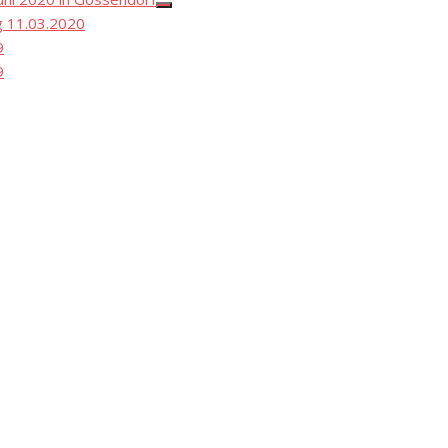
Show
 11.03.2020
sub
menu
9
9