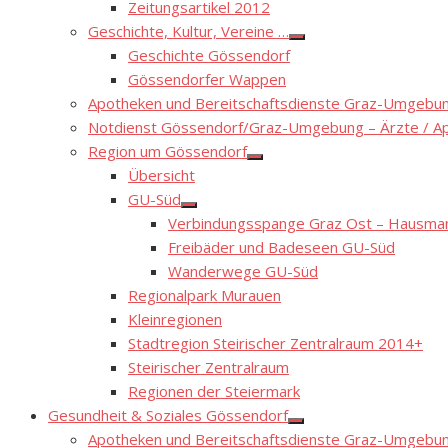
Zeitungsartikel 2012
Geschichte, Kultur, Vereine …
Show
Geschichte Gössendorf
sub
menu
Gössendorfer Wappen
Apotheken und Bereitschaftsdienste Graz-Umgebung
Notdienst Gössendorf/Graz-Umgebung – Ärzte / A
Region um Gössendorf
Show
Übersicht
sub
menu
GU-Süd
Show
Verbindungsspange Graz Ost – Hausmann
sub
menu
Freibäder und Badeseen GU-Süd
Wanderwege GU-Süd
Regionalpark Murauen
Kleinregionen
Stadtregion Steirischer Zentralraum 2014+
Steirischer Zentralraum
Regionen der Steiermark
Gesundheit & Soziales Gössendorf
Show
Apotheken und Bereitschaftsdienste Graz-Umgebung
sub