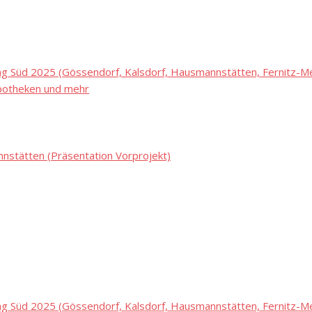
 Süd 2025 (Gössendorf, Kalsdorf, Hausmannstätten, Fernitz-Mel
potheken und mehr
stätten (Präsentation Vorprojekt)
 Süd 2025 (Gössendorf, Kalsdorf, Hausmannstätten, Fernitz-Mel