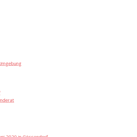
d Umgebung
f
nderat
ni 2020 in Gössendorf