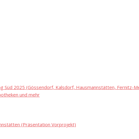
 Süd 2025 (Gössendorf, Kalsdorf, Hausmannstätten, Fernitz-Mel
potheken und mehr
stätten (Präsentation Vorprojekt)