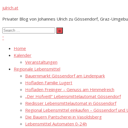
Skip
julrich.at
to
Privater Blog von Johannes Ulrich zu Gössendorf, Graz-Umgebu
content
Search
Search
for:
Home
Kalender
Veranstaltungen
Regionale Lebensmittel
Bauernmarkt Gössendorf am Lindenpark
Hofladen Familie Lugert
Hofladen Freiinger – Genuss am Himmelreich
„Der Hofveitl“ Lebensmittelautomat Gössendorf
Riedisser Lebensmittelautomat in Gössendorf
Regional Lebensmittel einkaufen – Gössendorf un
Die Bauern Pantscherei in Vasoldsberg
Lebensmittel Automaten 0-24h