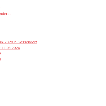
f
nderat
ni 2020 in Gössendorf
 11.03.2020
9
9