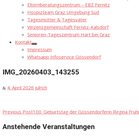
menu
Elternberatungszentrum – EBZ Fernitz
Hospizteam Graz Umgebung Süd
Tagesmütter & Tagesväter
Vinzenzgemeinschaft Fernitz-Kalsdorf
Senioren-Tageszentrum Hart bei Graz
Kontakt
Show
Impressum
sub
menu
Whatsapp Infoservice Gössendorf
IMG_20260403_143255
Posted
Author
4. April 2026
julrich
on
Previous Post
100. Geburtstag der Gössendorferin Regina Fruhm
Beitragsnavigation
Anstehende Veranstaltungen