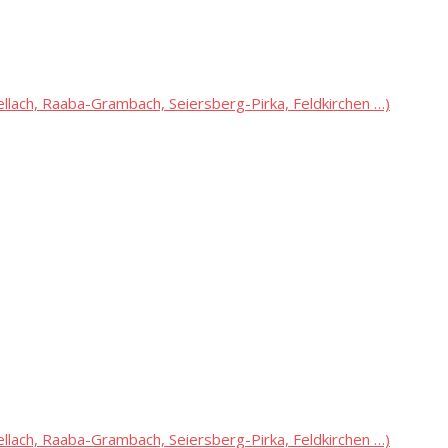
lach, Raaba-Grambach, Seiersberg-Pirka, Feldkirchen …)
lach, Raaba-Grambach, Seiersberg-Pirka, Feldkirchen …)