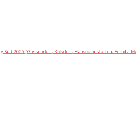
 Süd 2025 (Gössendorf, Kalsdorf, Hausmannstätten, Fernitz-Mel