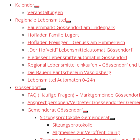
Kalender
Show
Veranstaltungen
sub
menu
Regionale Lebensmittel
Show
Bauernmarkt Gössendorf am Lindenpark
sub
menu
Hofladen Familie Lugert
Hofladen Freiinger – Genuss am Himmelreich
„Der Hofveitl“ Lebensmittelautomat Gössendorf
Riedisser Lebensmittelautomat in Gössendorf
Regional Lebensmittel einkaufen – Gössendorf un
Die Bauern Pantscherei in Vasoldsberg
Lebensmittel Automaten 0-24h
Gössendorf
Show
FAQ (Häufige Fragen) – Marktgemeinde Gössendor
sub
menu
Ansprechpersonen/Vertreter Gösssendorfer Gemei
Gemeinderat Gössendorf
Show
Sitzungsprotokolle Gemeinderat
sub
Show
menu
Sitzungsprotokolle
sub
menu
Allgmeines zur Veröffentlichung
Zusammenfassung Gemeinderatssitzung 15. Ju