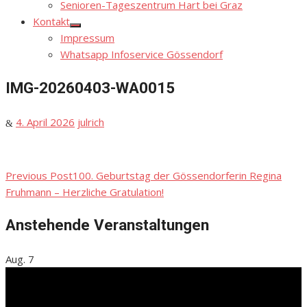
Senioren-Tageszentrum Hart bei Graz
Kontakt
Show
Impressum
sub
menu
Whatsapp Infoservice Gössendorf
IMG-20260403-WA0015
Posted
Author
4. April 2026
julrich
on
Previous Post
100. Geburtstag der Gössendorferin Regina
Beitragsnavigation
Fruhmann – Herzliche Gratulation!
Anstehende Veranstaltungen
Aug.
7