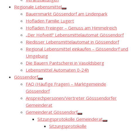
sub
menu
Regionale Lebensmittel
Show
Bauernmarkt Gössendorf am Lindenpark
sub
menu
Hofladen Familie Lugert
Hofladen Freiinger – Genuss am Himmelreich
„Der Hofveitl“ Lebensmittelautomat Gössendorf
Riedisser Lebensmittelautomat in Gössendorf
Regional Lebensmittel einkaufen – Gössendorf und
Umgebung
Die Bauern Pantscherei in Vasoldsberg
Lebensmittel Automaten 0-24h
Gössendorf
Show
FAQ (Häufige Fragen) – Marktgemeinde
sub
menu
Gössendorf
Ansprechpersonen/Vertreter Gösssendorfer
Gemeinderat
Gemeinderat Gössendorf
Show
Sitzungsprotokolle Gemeinderat
sub
Show
menu
Sitzungsprotokolle
sub