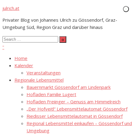
Skip
julrich.at
to
Privater Blog von Johannes Ulrich zu Gössendorf, Graz-
content
Umgebung Süd, Region Graz und darüber hinaus
Search
Search
for:
Home
Kalender
Veranstaltungen
Regionale Lebensmittel
Bauernmarkt Gössendorf am Lindenpark
Hofladen Familie Lugert
Hofladen Freiinger – Genuss am Himmelreich
„Der Hofveitl“ Lebensmittelautomat Gössendorf
Riedisser Lebensmittelautomat in Gössendorf
Regional Lebensmittel einkaufen – Gössendorf und
Umgebung