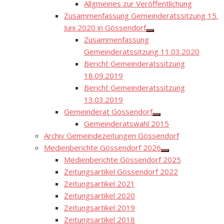
menu
Allgmeines zur Veröffentlichung
Zusammenfassung Gemeinderatssitzung 15.
Juni 2020 in Gössendorf
Show
Zusammenfassung
sub
menu
Gemeinderatssitzung 11.03.2020
Bericht Gemeinderatssitzung
18.09.2019
Bericht Gemeinderatssitzung
13.03.2019
Gemeinderat Gössendorf
Show
Gemeinderatswahl 2015
sub
menu
Archiv Gemeindezeitungen Gössendorf
Medienberichte Gössendorf 2026
Show
Medienberichte Gössendorf 2025
sub
menu
Zeitungsartikel Gössendorf 2022
Zeitungsartikel 2021
Zeitungsartikel 2020
Zeitungsartikel 2019
Zeitungsartikel 2018