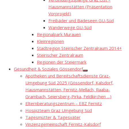
sub
menu
Hausmannstätten (Präsentation
Vorprojekt)
Freibäder und Badeseen GU-Süd
Wanderwege GU-Süd
Regionalpark Murauen
Kleinregionen
Stadtregion Steirischer Zentralraum 2014+
Steirischer Zentralraum
Regionen der Steiermark
Gesundheit & Soziales Gössendorf
Show
Apotheken und Bereitschaftsdienste Graz-
sub
menu
Umgebung Süd 2025 (Gössendorf, Kalsdorf,
Hausmannstätten, Fernitz-Mellach, Raaba-
Grambach, Seiersberg-Pirka, Feldkirchen …)
Elternberatungszentrum – EBZ Fernitz
Hospizteam Graz Umgebung Süd
Tagesmütter & Tagesväter
Vinzenzgemeinschaft Fernitz-Kalsdorf