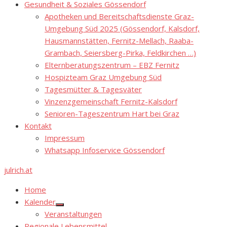
Gesundheit & Soziales Gössendorf
Apotheken und Bereitschaftsdienste Graz-
Umgebung Süd 2025 (Gössendorf, Kalsdorf,
Hausmannstätten, Fernitz-Mellach, Raaba-
Grambach, Seiersberg-Pirka, Feldkirchen …)
Elternberatungszentrum – EBZ Fernitz
Hospizteam Graz Umgebung Süd
Tagesmütter & Tagesväter
Vinzenzgemeinschaft Fernitz-Kalsdorf
Senioren-Tageszentrum Hart bei Graz
Kontakt
Impressum
Whatsapp Infoservice Gössendorf
julrich.at
Home
Kalender
Show
Veranstaltungen
sub
menu
Regionale Lebensmittel