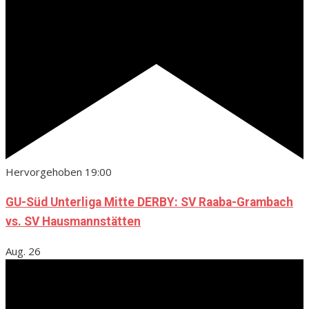
Hervorgehoben
19:00
GU-Süd Unterliga Mitte DERBY: SV Raaba-Grambach
vs. SV Hausmannstätten
Aug.
26