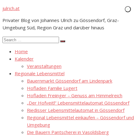
Skip
julrich.at
to
Privater Blog von Johannes Ulrich zu Gössendorf, Graz-
content
Umgebung Süd, Region Graz und darüber hinaus
Search
Search
for:
Home
Kalender
Veranstaltungen
Regionale Lebensmittel
Bauernmarkt Gössendorf am Lindenpark
Hofladen Familie Lugert
Hofladen Freiinger – Genuss am Himmelreich
„Der Hofveitl“ Lebensmittelautomat Gössendorf
Riedisser Lebensmittelautomat in Gössendorf
Regional Lebensmittel einkaufen – Gössendorf und
Umgebung
Die Bauern Pantscherei in Vasoldsberg