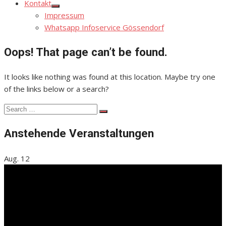
Kontakt
Show
Impressum
sub
menu
Whatsapp Infoservice Gössendorf
Oops! That page can’t be found.
It looks like nothing was found at this location. Maybe try one
of the links below or a search?
Search
Search
for:
Anstehende Veranstaltungen
Aug.
12