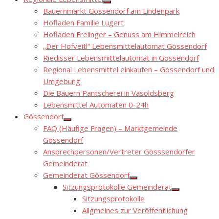
Show
Bauernmarkt Gössendorf am Lindenpark
sub
menu
Hofladen Familie Lugert
Hofladen Freiinger – Genuss am Himmelreich
„Der Hofveitl“ Lebensmittelautomat Gössendorf
Riedisser Lebensmittelautomat in Gössendorf
Regional Lebensmittel einkaufen – Gössendorf und
Umgebung
Die Bauern Pantscherei in Vasoldsberg
Lebensmittel Automaten 0-24h
Gössendorf
Show
FAQ (Häufige Fragen) – Marktgemeinde
sub
menu
Gössendorf
Ansprechpersonen/Vertreter Gösssendorfer
Gemeinderat
Gemeinderat Gössendorf
Show
Sitzungsprotokolle Gemeinderat
sub
Show
menu
Sitzungsprotokolle
sub
menu
Allgmeines zur Veröffentlichung