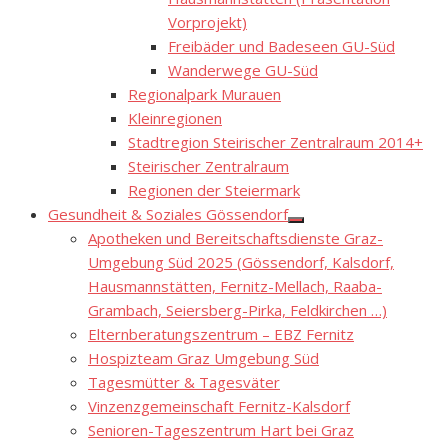
Vorprojekt)
Freibäder und Badeseen GU-Süd
Wanderwege GU-Süd
Regionalpark Murauen
Kleinregionen
Stadtregion Steirischer Zentralraum 2014+
Steirischer Zentralraum
Regionen der Steiermark
Gesundheit & Soziales Gössendorf
Show
Apotheken und Bereitschaftsdienste Graz-
sub
menu
Umgebung Süd 2025 (Gössendorf, Kalsdorf,
Hausmannstätten, Fernitz-Mellach, Raaba-
Grambach, Seiersberg-Pirka, Feldkirchen …)
Elternberatungszentrum – EBZ Fernitz
Hospizteam Graz Umgebung Süd
Tagesmütter & Tagesväter
Vinzenzgemeinschaft Fernitz-Kalsdorf
Senioren-Tageszentrum Hart bei Graz