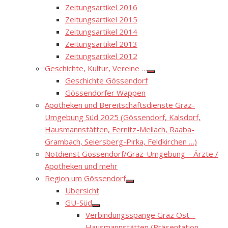
Zeitungsartikel 2016
Zeitungsartikel 2015
Zeitungsartikel 2014
Zeitungsartikel 2013
Zeitungsartikel 2012
Geschichte, Kultur, Vereine …
Show
Geschichte Gössendorf
sub
menu
Gössendorfer Wappen
Apotheken und Bereitschaftsdienste Graz-
Umgebung Süd 2025 (Gössendorf, Kalsdorf,
Hausmannstätten, Fernitz-Mellach, Raaba-
Grambach, Seiersberg-Pirka, Feldkirchen …)
Notdienst Gössendorf/Graz-Umgebung – Ärzte /
Apotheken und mehr
Region um Gössendorf
Show
Übersicht
sub
menu
GU-Süd
Show
Verbindungsspange Graz Ost –
sub
menu
Hausmannstätten (Präsentation