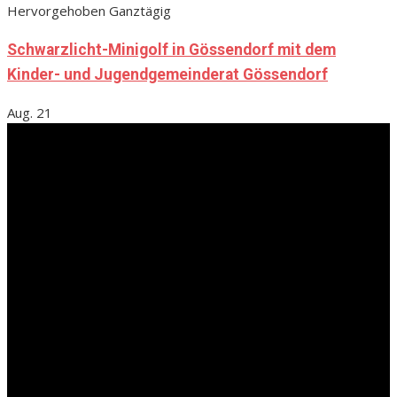
Hervorgehoben
Ganztägig
Schwarzlicht-Minigolf in Gössendorf mit dem
Kinder- und Jugendgemeinderat Gössendorf
Aug.
21